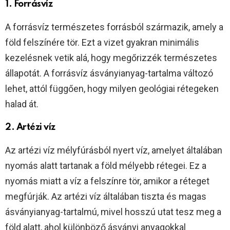
1. Forrásvíz
A forrásvíz természetes forrásból származik, amely a
föld felszínére tör. Ezt a vizet gyakran minimális
kezelésnek vetik alá, hogy megőrizzék természetes
állapotát. A forrásvíz ásványianyag-tartalma változó
lehet, attól függően, hogy milyen geológiai rétegeken
halad át.
2. Artézi víz
Az artézi víz mélyfúrásból nyert víz, amelyet általában
nyomás alatt tartanak a föld mélyebb rétegei. Ez a
nyomás miatt a víz a felszínre tör, amikor a réteget
megfúrják. Az artézi víz általában tiszta és magas
ásványianyag-tartalmú, mivel hosszú utat tesz meg a
föld alatt, ahol különböző ásványi anyagokkal