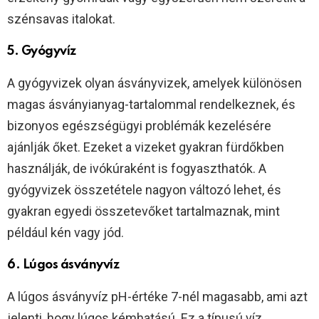
szénsavas italokat.
5. Gyógyvíz
A gyógyvizek olyan ásványvizek, amelyek különösen
magas ásványianyag-tartalommal rendelkeznek, és
bizonyos egészségügyi problémák kezelésére
ajánlják őket. Ezeket a vizeket gyakran fürdőkben
használják, de ivókúraként is fogyaszthatók. A
gyógyvizek összetétele nagyon változó lehet, és
gyakran egyedi összetevőket tartalmaznak, mint
például kén vagy jód.
6. Lúgos ásványvíz
A lúgos ásványvíz pH-értéke 7-nél magasabb, ami azt
jelenti, hogy lúgos kémhatású. Ez a típusú víz