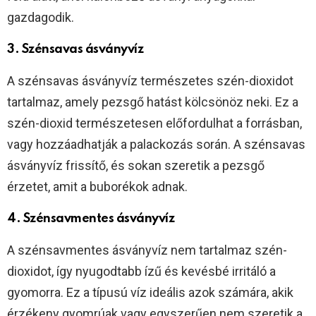
gazdagodik.
3. Szénsavas ásványvíz
A szénsavas ásványvíz természetes szén-dioxidot
tartalmaz, amely pezsgő hatást kölcsönöz neki. Ez a
szén-dioxid természetesen előfordulhat a forrásban,
vagy hozzáadhatják a palackozás során. A szénsavas
ásványvíz frissítő, és sokan szeretik a pezsgő
érzetet, amit a buborékok adnak.
4. Szénsavmentes ásványvíz
A szénsavmentes ásványvíz nem tartalmaz szén-
dioxidot, így nyugodtabb ízű és kevésbé irritáló a
gyomorra. Ez a típusú víz ideális azok számára, akik
érzékeny gyomrúak vagy egyszerűen nem szeretik a