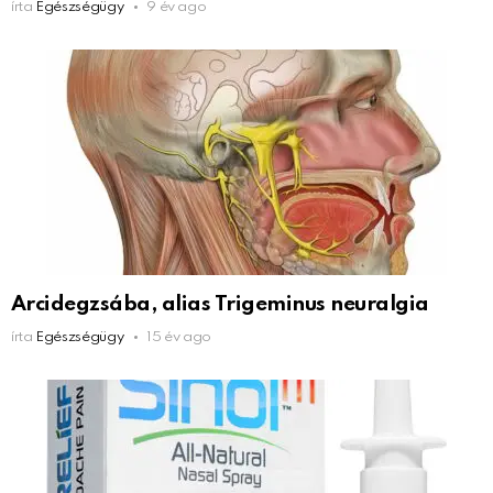
írta
Egészségügy
9 év ago
Arcidegzsába, alias Trigeminus neuralgia
írta
Egészségügy
15 év ago