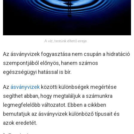
A víz, testünk éltető ereje
Az ásványvizek fogyasztása nem csupán a hidratáció
szempontjából előnyös, hanem számos
egészségügyi hatással is bír.
Az
ásványvizek
közötti különbségek megértése
segíthet abban, hogy megtaláljuk a számunkra
legmegfelelőbb változatot. Ebben a cikkben
bemutatjuk az ásványvizek különböző típusait és
azok eredetét.