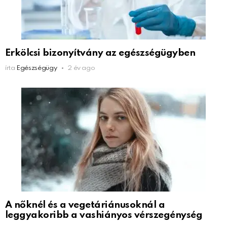
Erkölcsi bizonyítvány az egészségügyben
írta
Egészségügy
2 év ago
A nőknél és a vegetáriánusoknál a
leggyakoribb a vashiányos vérszegénység