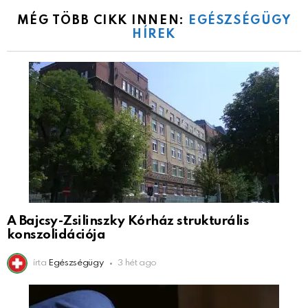
MÉG TÖBB CIKK INNEN:
EGÉSZSÉGÜGY
HÍREK
A Bajcsy-Zsilinszky Kórház strukturális
konszolidációja
írta
Egészségügy
3 hét ago