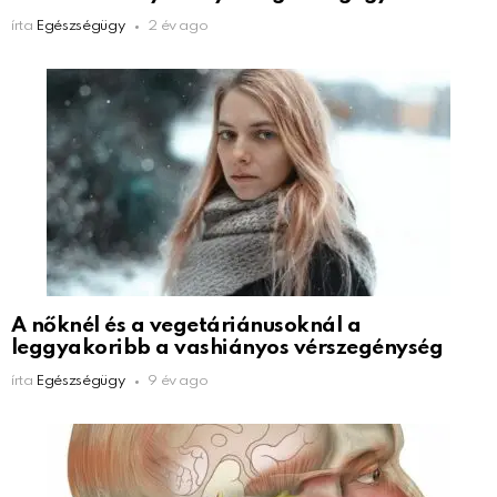
írta
Egészségügy
2 év ago
A nőknél és a vegetáriánusoknál a
leggyakoribb a vashiányos vérszegénység
írta
Egészségügy
9 év ago