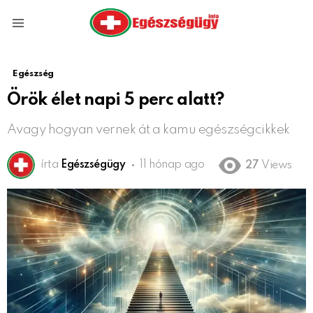
Menu
Egészség
Örök élet napi 5 perc alatt?
Avagy hogyan vernek át a kamu egészségcikkek
írta
Egészségügy
11 hónap ago
27
Views