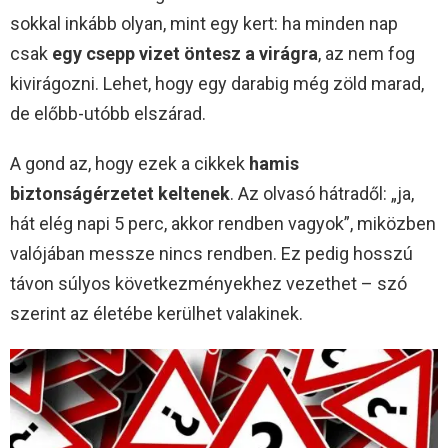
sokkal inkább olyan, mint egy kert: ha minden nap
csak
egy csepp vizet öntesz a virágra
, az nem fog
kivirágozni. Lehet, hogy egy darabig még zöld marad,
de előbb-utóbb elszárad.
A gond az, hogy ezek a cikkek
hamis
biztonságérzetet keltenek
. Az olvasó hátradől: „ja,
hát elég napi 5 perc, akkor rendben vagyok”, miközben
valójában messze nincs rendben. Ez pedig hosszú
távon súlyos következményekhez vezethet – szó
szerint az életébe kerülhet valakinek.