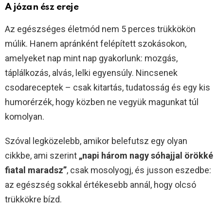
A józan ész ereje
Az egészséges életmód nem 5 perces trükkökön
múlik. Hanem apránként felépített szokásokon,
amelyeket nap mint nap gyakorlunk: mozgás,
táplálkozás, alvás, lelki egyensúly. Nincsenek
csodareceptek – csak kitartás, tudatosság és egy kis
humorérzék, hogy közben ne vegyük magunkat túl
komolyan.
Szóval legközelebb, amikor belefutsz egy olyan
cikkbe, ami szerint
„napi három nagy sóhajjal örökké
fiatal maradsz”
, csak mosolyogj, és jusson eszedbe:
az egészség sokkal értékesebb annál, hogy olcsó
trükkökre bízd.