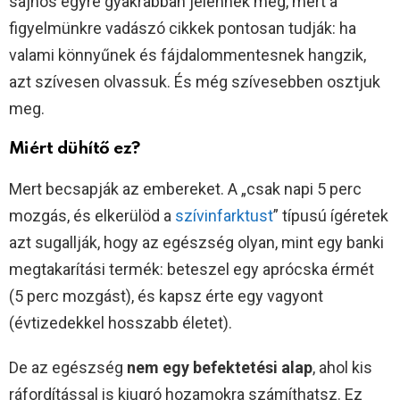
sajnos egyre gyakrabban jelennek meg, mert a
figyelmünkre vadászó cikkek pontosan tudják: ha
valami könnyűnek és fájdalommentesnek hangzik,
azt szívesen olvassuk. És még szívesebben osztjuk
meg.
Miért dühítő ez?
Mert becsapják az embereket. A „csak napi 5 perc
mozgás, és elkerülöd a
szívinfarktust
” típusú ígéretek
azt sugallják, hogy az egészség olyan, mint egy banki
megtakarítási termék: beteszel egy aprócska érmét
(5 perc mozgást), és kapsz érte egy vagyont
(évtizedekkel hosszabb életet).
De az egészség
nem egy befektetési alap
, ahol kis
ráfordítással is kiugró hozamokra számíthatsz. Ez