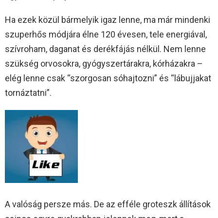
Ha ezek közül bármelyik igaz lenne, ma már mindenki
szuperhős módjára élne 120 évesen, tele energiával,
szívroham, daganat és derékfájás nélkül. Nem lenne
szükség orvosokra, gyógyszertárakra, kórházakra –
elég lenne csak “szorgosan sóhajtozni” és “lábujjakat
tornáztatni”.
A valóság persze más. De az efféle groteszk állítások