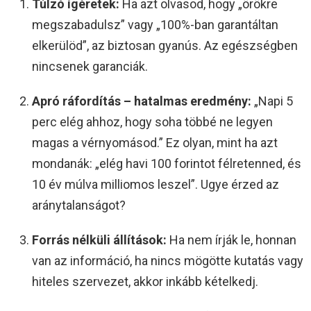
Túlzó ígéretek:
Ha azt olvasod, hogy „örökre
megszabadulsz” vagy „100%-ban garantáltan
elkerülöd”, az biztosan gyanús. Az egészségben
nincsenek garanciák.
Apró ráfordítás – hatalmas eredmény:
„Napi 5
perc elég ahhoz, hogy soha többé ne legyen
magas a vérnyomásod.” Ez olyan, mint ha azt
mondanák: „elég havi 100 forintot félretenned, és
10 év múlva milliomos leszel”. Ugye érzed az
aránytalanságot?
Forrás nélküli állítások:
Ha nem írják le, honnan
van az információ, ha nincs mögötte kutatás vagy
hiteles szervezet, akkor inkább kételkedj.