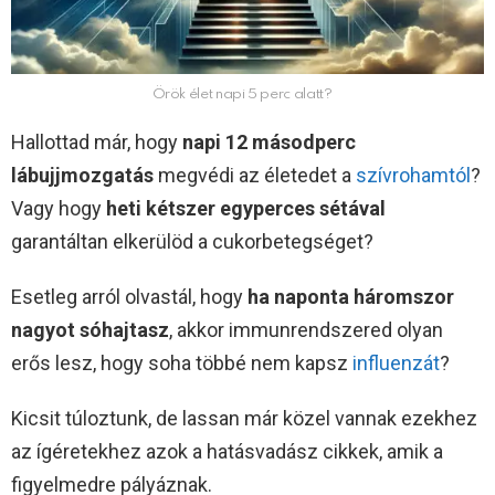
Örök élet napi 5 perc alatt?
Hallottad már, hogy
napi 12 másodperc
lábujjmozgatás
megvédi az életedet a
szívrohamtól
?
Vagy hogy
heti kétszer egyperces sétával
garantáltan elkerülöd a cukorbetegséget?
Esetleg arról olvastál, hogy
ha naponta háromszor
nagyot sóhajtasz
, akkor immunrendszered olyan
erős lesz, hogy soha többé nem kapsz
influenzát
?
Kicsit túloztunk, de lassan már közel vannak ezekhez
az ígéretekhez azok a hatásvadász cikkek, amik a
figyelmedre pályáznak.