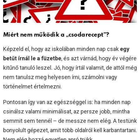
Miért nem működik a „csodarecept”?
Képzeld el, hogy az iskolában minden nap csak
egy
betűt írnál le a füzetbe
, és azt várnád, hogy év végére
kitűnő tanuló leszel. Jó, hogy írtál valamit, de attól még
nem tanulsz meg helyesen írni, számolni vagy
történelmet értelmezni.
Pontosan így van az egészséggel is: ha minden nap
csinálsz valami minimálisat, az persze jobb, mintha
semmit sem tennél – de messze nem elég. A testünk
bonyolult gépezet, amit több oldalról kell karbantartani.
Nem elég hozzá egyetlen apró trükk.