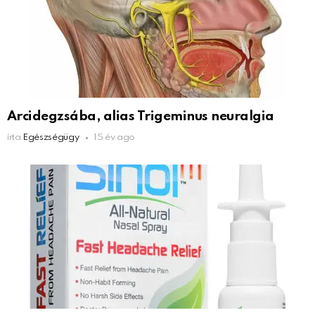
Arcidegzsába, alias Trigeminus neuralgia
írta
Egészségügy
15 év ago