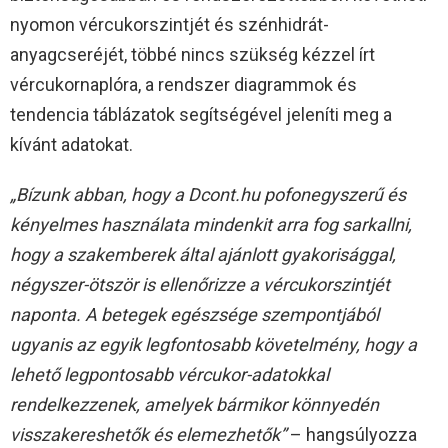
nyomon vércukorszintjét és szénhidrát-
anyagcseréjét, többé nincs szükség kézzel írt
vércukornaplóra, a rendszer diagrammok és
tendencia táblázatok segítségével jeleníti meg a
kívánt adatokat.
„Bízunk abban, hogy a Dcont.hu pofonegyszerű és
kényelmes használata mindenkit arra fog sarkallni,
hogy a szakemberek által ajánlott gyakorisággal,
négyszer-ötször is ellenőrizze a vércukorszintjét
naponta. A betegek egészsége szempontjából
ugyanis az egyik legfontosabb követelmény, hogy a
lehető legpontosabb vércukor-adatokkal
rendelkezzenek, amelyek bármikor könnyedén
visszakereshetők és elemezhetők”
– hangsúlyozza