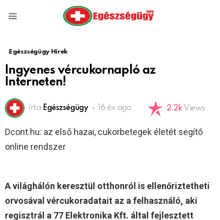
Menu
Egészségügy Hírek
Ingyenes vércukornapló az
Interneten!
írta
Egészségügy
16 év ago
2.2k
Views
Dcont.hu: az első hazai, cukorbetegek életét segítő
online rendszer
A világhálón keresztül otthonról is ellenőriztetheti
orvosával vércukoradatait az a felhasználó, aki
regisztrál a 77 Elektronika Kft. által fejlesztett