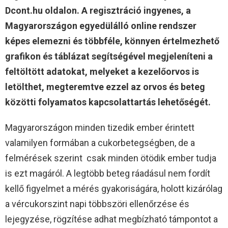
Dcont.hu oldalon. A regisztráció ingyenes, a
Magyarországon egyedülálló online rendszer
képes elemezni és többféle, könnyen értelmezhető
grafikon és táblázat segítségével megjeleníteni a
feltöltött adatokat, melyeket a kezelőorvos is
letölthet, megteremtve ezzel az orvos és beteg
közötti folyamatos kapcsolattartás lehetőségét.
Magyarországon minden tizedik ember érintett
valamilyen formában a cukorbetegségben, de a
felmérések szerint csak minden ötödik ember tudja
is ezt magáról. A legtöbb beteg ráadásul nem fordít
kellő figyelmet a mérés gyakoriságára, holott kizárólag
a vércukorszint napi többszöri ellenőrzése és
lejegyzése, rögzítése adhat megbízható támpontot a