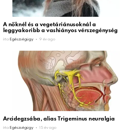
A nőknél és a vegetáriánusoknál a
leggyakoribb a vashiányos vérszegénység
írta
Egészségügy
9 év ago
Arcidegzsába, alias Trigeminus neuralgia
írta
Egészségügy
15 év ago