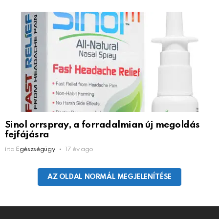
Sinol orrspray, a forradalmian új megoldás
fejfájásra
írta
Egészségügy
17 év ago
AZ OLDAL NORMÁL MEGJELENÍTÉSE