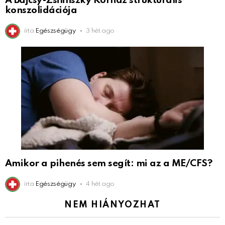
A Bajcsy-Zsilinszky Kórház strukturális
konszolidációja
írta
Egészségügy
3 hét ago
Amikor a pihenés sem segít: mi az a ME/CFS?
írta
Egészségügy
4 hét ago
NEM HIÁNYOZHAT