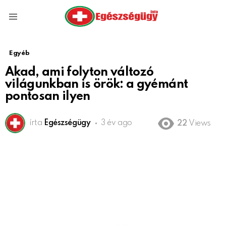
Menu
Egyéb
Akad, ami folyton változó
világunkban is örök: a gyémánt
pontosan ilyen
írta
Egészségügy
3 év ago
22
Views