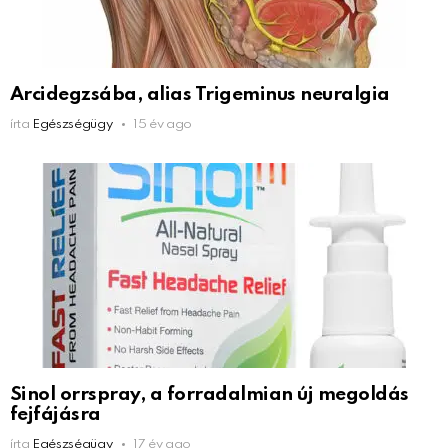
Arcidegzsába, alias Trigeminus neuralgia
írta
Egészségügy
15 év ago
Sinol orrspray, a forradalmian új megoldás
fejfájásra
írta
Egészségügy
17 év ago