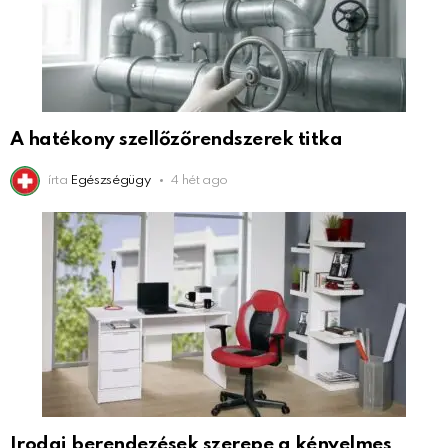
A hatékony szellőzőrendszerek titka
írta
Egészségügy
4 hét ago
Irodai berendezések szerepe a kényelmes