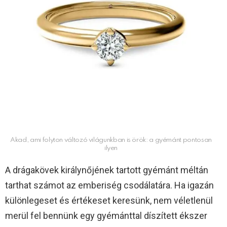
Akad, ami folyton változó világunkban is örök: a gyémánt pontosan
ilyen
A drágakövek királynőjének tartott gyémánt méltán
tarthat számot az emberiség csodálatára. Ha igazán
különlegeset és értékeset keresünk, nem véletlenül
merül fel bennünk egy gyémánttal díszített ékszer