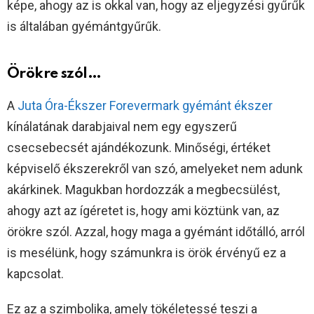
képe, ahogy az is okkal van, hogy az eljegyzési gyűrűk
is általában gyémántgyűrűk.
Örökre szól…
A
Juta Óra-Ékszer Forevermark gyémánt ékszer
kínálatának darabjaival nem egy egyszerű
csecsebecsét ajándékozunk. Minőségi, értéket
képviselő ékszerekről van szó, amelyeket nem adunk
akárkinek. Magukban hordozzák a megbecsülést,
ahogy azt az ígéretet is, hogy ami köztünk van, az
örökre szól. Azzal, hogy maga a gyémánt időtálló, arról
is mesélünk, hogy számunkra is örök érvényű ez a
kapcsolat.
Ez az a szimbolika, amely tökéletessé teszi a