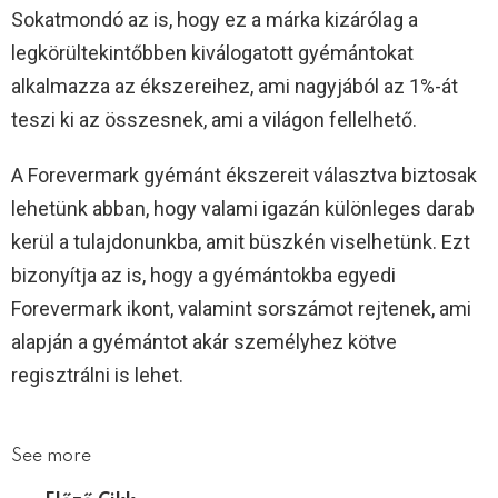
Sokatmondó az is, hogy ez a márka kizárólag a
legkörültekintőbben kiválogatott gyémántokat
alkalmazza az ékszereihez, ami nagyjából az 1%-át
teszi ki az összesnek, ami a világon fellelhető.
A Forevermark gyémánt ékszereit választva biztosak
lehetünk abban, hogy valami igazán különleges darab
kerül a tulajdonunkba, amit büszkén viselhetünk. Ezt
bizonyítja az is, hogy a gyémántokba egyedi
Forevermark ikont, valamint sorszámot rejtenek, ami
alapján a gyémántot akár személyhez kötve
regisztrálni is lehet.
See more