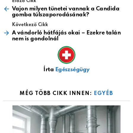
Előző Cikk
Vajon milyen tünetei vannak a Candida
gomba túlszaporodásának?
Következő Cikk
A vándorló hátfájás okai – Ezekre talán
nem is gondolnál
Írta
Egészségügy
MÉG TÖBB CIKK INNEN:
EGYÉB