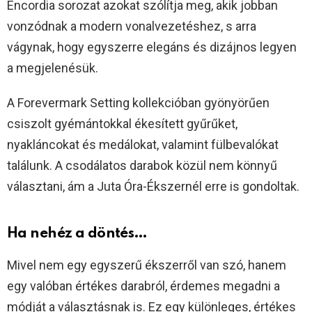
Encordia sorozat azokat szólítja meg, akik jobban
vonzódnak a modern vonalvezetéshez, s arra
vágynak, hogy egyszerre elegáns és dizájnos legyen
a megjelenésük.
A Forevermark Setting kollekcióban gyönyörűen
csiszolt gyémántokkal ékesített gyűrűket,
nyakláncokat és medálokat, valamint fülbevalókat
találunk. A csodálatos darabok közül nem könnyű
választani, ám a Juta Óra-Ékszernél erre is gondoltak.
Ha nehéz a döntés…
Mivel nem egy egyszerű ékszerről van szó, hanem
egy valóban értékes darabról, érdemes megadni a
módját a választásnak is. Ez egy különleges, értékes