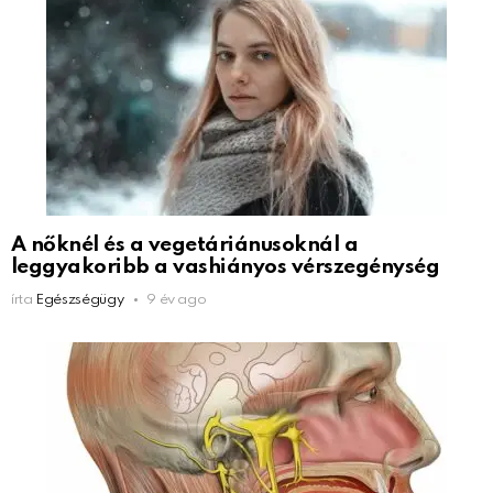
A nőknél és a vegetáriánusoknál a
leggyakoribb a vashiányos vérszegénység
írta
Egészségügy
9 év ago