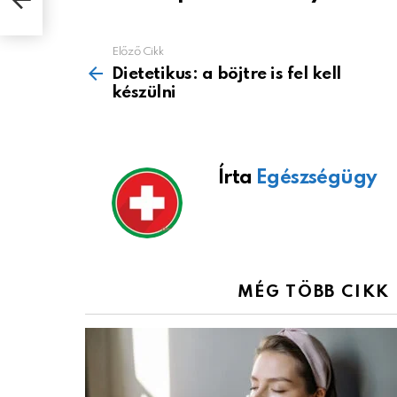
Előző Cikk
See
more
Dietetikus: a böjtre is fel kell
készülni
Írta
Egészségügy
MÉG TÖBB CIKK