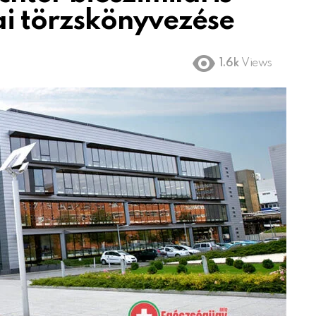
i törzskönyvezése
1.6k
Views