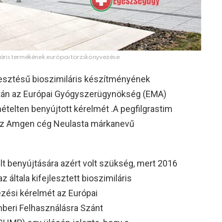
láris termékének európai törzskönyvezése
lesztésű bioszimiláris készítményének
után az Európai Gyógyszerügynökség (EMA)
mételten benyújtott kérelmét .
A pegfilgrastim
 az Amgen cég Neulasta márkanevű
t benyújtására azért volt szükség, mert 2016
általa kifejlesztett bioszimiláris
zési kérelmét az Európai
beri Felhasználásra Szánt