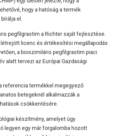
HMP) egy ülésén jelezte, hogy a
lehetővé, hogy a hatóság a termék
írálja el.
ris pegfilgrastim a Richter saját fejlesztése.
létrejött licenc és értékesítési megállapodás
tően, a bioszimiláris pegfilgrastim piaci
v alatt tervezi az Európai Gazdasági
 a referencia termékkel megegyező
aganatos betegeknél alkalmazzák a
khatások csökkentésére.
iológiai készítmény, amelyet úgy
nló legyen egy már forgalomba hozott