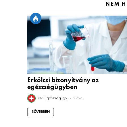
NEM H
Erkölcsi bizonyítvány az
egészségügyben
írta
Egészségügy
2 éve
BŐVEBBEN