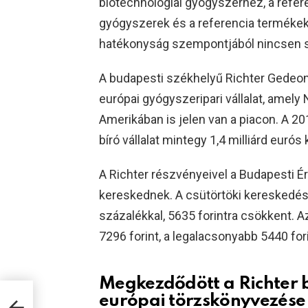
biotechnológiai gyógyszerhez, a refer
gyógyszerek és a referencia terméke
hatékonyság szempontjából nincsen 
A budapesti székhelyű Richter Gedeon
európai gyógyszeripari vállalat, amely
Amerikában is jelen van a piacon. A 201
bíró vállalat mintegy 1,4 milliárd eurós 
A Richter részvényeivel a Budapesti 
kereskednek. A csütörtöki kereskedésbe
százalékkal, 5635 forintra csökkent. 
7296 forint, a legalacsonyabb 5440 fori
Megkezdődött a Richter 
európai törzskönyvezése
zülni