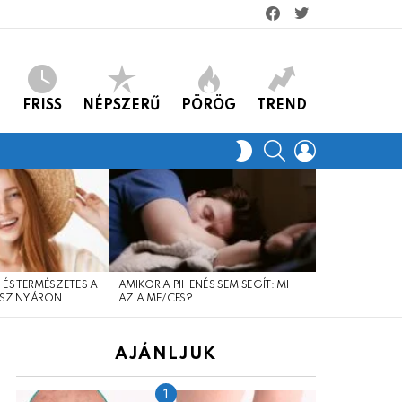
facebook
twitter
FRISS
NÉPSZERŰ
PÖRÖG
TREND
KERES
LOGIN
SWITCH
SKIN
 ÉS TERMÉSZETES A
AMIKOR A PIHENÉS SEM SEGÍT: MI
SOK MÚLIK A 
SZ NYÁRON
AZ A ME/CFS?
AJÁNLJUK