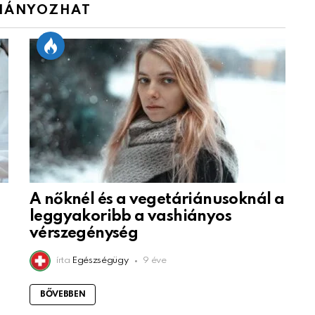
IÁNYOZHAT
A nőknél és a vegetáriánusoknál a
leggyakoribb a vashiányos
vérszegénység
írta
Egészségügy
9 éve
BŐVEBBEN