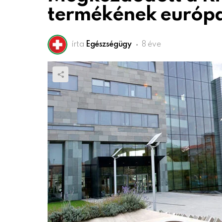
termékének európa
írta
Egészségügy
8 éve