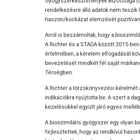
Gyógyszerkészítmények Bizottsága (C
rendelkezésre álló adatok nem teszik 
haszon/kockázat elemzését pozitívan b
Arról is beszámoltak, hogy a bioszimilá
A Richter és a STADA között 2015-ben 
értelmében, a kérelem elfogadását köve
bevezetését mindkét fél saját márkané
Térségben.
A Richter a törzskönyvezési kérelmét
indikációkra nyújtotta be. A szert a d
kezelésükkel együtt járó egyes mellé
A bioszimiláris gyógyszer egy olyan b
fejlesztettek, hogy az rendkívül haso