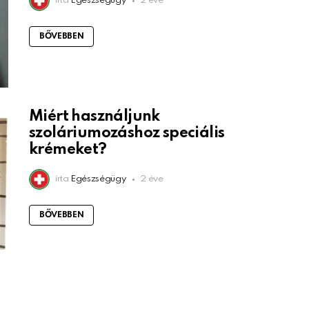
írta
Egészségügy
2 éve
BŐVEBBEN
Miért használjunk
szoláriumozáshoz speciális
krémeket?
írta
Egészségügy
2 éve
BŐVEBBEN