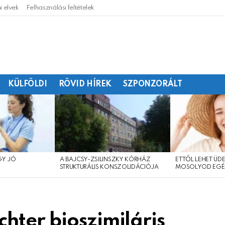
 elvek
Felhasználási feltételek
KÜLFÖLDI
RÖVID HÍREK
SZPONZORÁLT
GY JÓ
A BAJCSY-ZSILINSZKY KÓRHÁZ
ETTŐL LEHET ÜDE
?
STRUKTURÁLIS KONSZOLIDÁCIÓJA
MOSOLYOD EGÉ
hter bioszimiláris