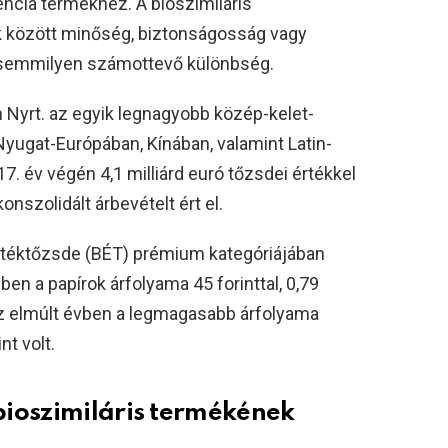
encia termékhez. A bioszimiláris
k között minőség, biztonságosság vagy
semmilyen számottevő különbség.
 Nyrt. az egyik legnagyobb közép-kelet-
 Nyugat-Európában, Kínában, valamint Latin-
7. év végén 4,1 milliárd euró tőzsdei értékkel
konszolidált árbevételt ért el.
Értéktőzsde (BÉT) prémium kategóriájában
n a papírok árfolyama 45 forinttal, 0,79
Az elmúlt évben a legmagasabb árfolyama
nt volt.
bioszimiláris termékének