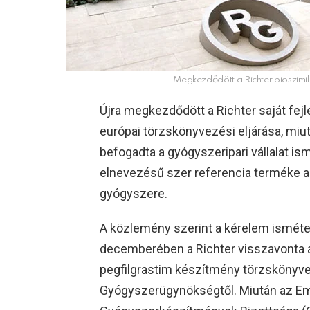
Megkezdődött a Richter bioszimi
Újra megkezdődött a Richter saját fej
európai törzskönyvezési eljárása, mi
befogadta a gyógyszeripari vállalat is
elnevezésű szer referencia terméke
gyógyszere.
A közlemény szerint a kérelem ismétel
decemberében a Richter visszavonta az 
pegfilgrastim készítmény törzskönyve
Gyógyszerügynökségtől. Miután az Em