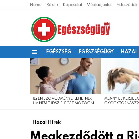
Home
Rólunk
Kapcsolat
Médiaajánlat
Adatvédelmi
EGÉSZSÉG
EGÉSZSÉGÜGY
HAZAI
Menu
LEGFRISSEBB
CIKKEINK
ILYEN SZÖVŐDMÉNYEI LEHETNEK,
MENNYIBE KERÜL E
HA NEM TUDSZ ELEGET MOZOGNI
GYÓGYTORNÁSZ
Hazai Hírek
Megkezdődött a Ric