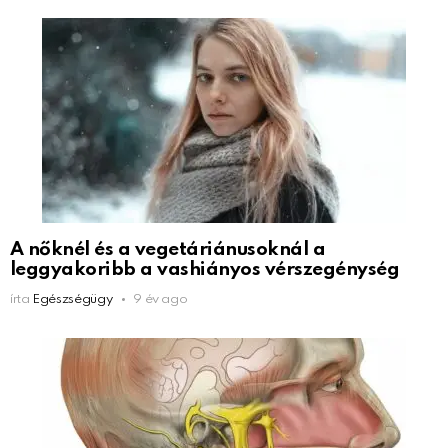
A nőknél és a vegetáriánusoknál a
leggyakoribb a vashiányos vérszegénység
írta
Egészségügy
9 év ago