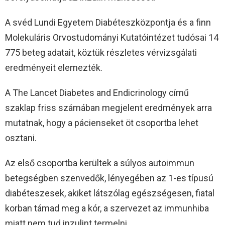
A svéd Lundi Egyetem Diabéteszközpontja és a finn
Molekuláris Orvostudományi Kutatóintézet tudósai 14
775 beteg adatait, köztük részletes vérvizsgálati
eredményeit elemezték.
A The Lancet Diabetes and Endicrinology című
szaklap friss számában megjelent eredmények arra
mutatnak, hogy a pácienseket öt csoportba lehet
osztani.
Az első csoportba kerültek a súlyos autoimmun
betegségben szenvedők, lényegében az 1-es típusú
diabéteszesek, akiket látszólag egészségesen, fiatal
korban támad meg a kór, a szervezet az immunhiba
miatt nem tud inzulint termelni.