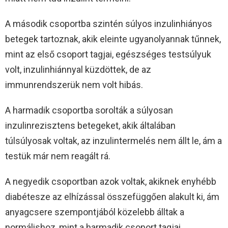
A második csoportba szintén súlyos inzulinhiányos
betegek tartoznak, akik eleinte ugyanolyannak tűnnek,
mint az első csoport tagjai, egészséges testsúlyuk
volt, inzulinhiánnyal küzdöttek, de az
immunrendszerük nem volt hibás.
A harmadik csoportba sorolták a súlyosan
inzulinrezisztens betegeket, akik általában
túlsúlyosak voltak, az inzulintermelés nem állt le, ám a
testük már nem reagált rá.
A negyedik csoportban azok voltak, akiknek enyhébb
diabétesze az elhízással összefüggően alakult ki, ám
anyagcsere szempontjából közelebb álltak a
normálishoz, mint a harmadik csoport tagjai.