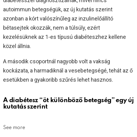
diabétesszel diagnosztizálnák, mivel nincs
autoimmun betegségük, az új kutatás szerint
azonban a kórt valószínűleg az inzulinelőállító
bétasejtek okozzák, nem a túlsúly, ezért
kezelésüknek az 1-es típusú diabéteszhez kellene
közel állnia.
A második csoportnál nagyobb volt a vakság
kockázata, a harmadiknál a vesebetegségé, tehát az ő
esetükben a gyakoribb szűrés lehet hasznos.
A diabétesz “öt különböző betegség” egy új
kutatás szerint
See more