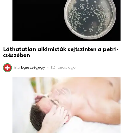
Láthatatlan alkimisták sejtszinten a petri-
csészében
írta
Egészségügy
12 hónap ago