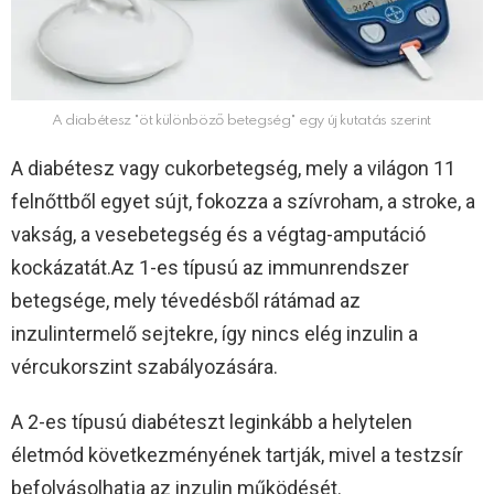
A diabétesz "öt különböző betegség" egy új kutatás szerint
A diabétesz vagy cukorbetegség, mely a világon 11
felnőttből egyet sújt, fokozza a szívroham, a stroke, a
vakság, a vesebetegség és a végtag-amputáció
kockázatát.Az 1-es típusú az immunrendszer
betegsége, mely tévedésből rátámad az
inzulintermelő sejtekre, így nincs elég inzulin a
vércukorszint szabályozására.
A 2-es típusú diabéteszt leginkább a helytelen
életmód következményének tartják, mivel a testzsír
befolyásolhatja az inzulin működését.