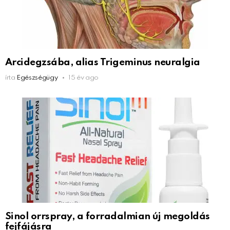
Arcidegzsába, alias Trigeminus neuralgia
írta
Egészségügy
15 év ago
Sinol orrspray, a forradalmian új megoldás
fejfájásra