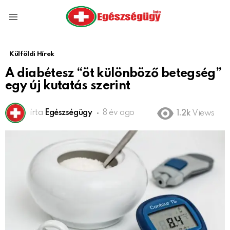
Menu
Külföldi Hírek
A diabétesz “öt különböző betegség”
egy új kutatás szerint
írta
Egészségügy
8 év ago
1.2k
Views