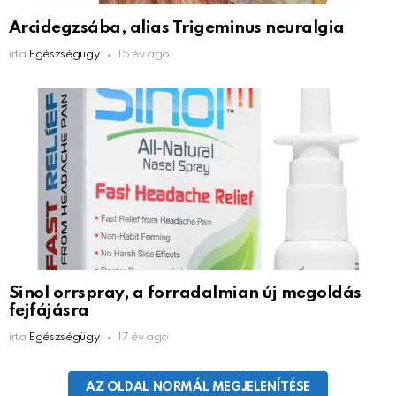
Arcidegzsába, alias Trigeminus neuralgia
írta
Egészségügy
15 év ago
Sinol orrspray, a forradalmian új megoldás
fejfájásra
írta
Egészségügy
17 év ago
AZ OLDAL NORMÁL MEGJELENÍTÉSE