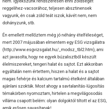
nem. Igyekszünk rendszeresen enni zöldséget
reggelihez-vacsorához, teljesen absztinensek
vagyunk, én csak zöld teát iszok, kávét nem, nem
dohányzunk, stb.
Én emellett mellőztem még jó néhány ételféleséget,
mert 2007 májusában elmentem egy ESG vizsgálatra
(http://www.esgvizsgalat.hu/_modsz_tbl2.htm), ami
azt javasolta, hogy ne egyek búzalisztből készült
élelmiszereket, tengeri halat és sajtot. Ezt akkoriban
egyáltalán nem értettem, hiszen a halat és a sajtot
magas fehérje és kalcium tartalmú ételként általában
ajánlani szokták. Most ahogy a savtalanítás-lúgosítás
témakörben nyomoztam, hirtelen a megvilágosodás
villáma csapott belém: olyan dolgoktól tiltott el az ESG,
amik erősen savasítanak!