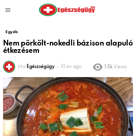
Menu
Egyéb
Nem pörkölt-nokedli bázison alapuló
étkezésem
írta
Egészségügy
10 év ago
1.5k
Views