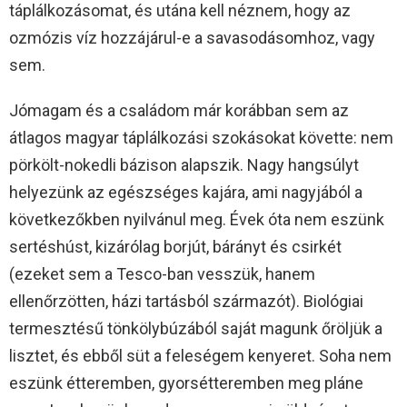
táplálkozásomat, és utána kell néznem, hogy az
ozmózis víz hozzájárul-e a savasodásomhoz, vagy
sem.
Jómagam és a családom már korábban sem az
átlagos magyar táplálkozási szokásokat követte: nem
pörkölt-nokedli bázison alapszik. Nagy hangsúlyt
helyezünk az egészséges kajára, ami nagyjából a
következőkben nyilvánul meg. Évek óta nem eszünk
sertéshúst, kizárólag borjút, bárányt és csirkét
(ezeket sem a Tesco-ban vesszük, hanem
ellenőrzötten, házi tartásból származót). Biológiai
termesztésű tönkölybúzából saját magunk őröljük a
lisztet, és ebből süt a feleségem kenyeret. Soha nem
eszünk étteremben, gyorsétteremben meg pláne