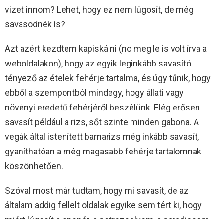
vizet innom? Lehet, hogy ez nem lúgosít, de még
savasodnék is?
Azt azért kezdtem kapiskálni (no meg le is volt írva a
weboldalakon), hogy az egyik leginkább savasító
tényező az ételek fehérje tartalma, és úgy tűnik, hogy
ebből a szempontból mindegy, hogy állati vagy
növényi eredetű fehérjéről beszélünk. Elég erősen
savasít például a rizs, sőt szinte minden gabona. A
vegák által istenített barnarizs még inkább savasít,
gyaníthatóan a még magasabb fehérje tartalomnak
köszönhetően.
Szóval most már tudtam, hogy mi savasít, de az
általam addig fellelt oldalak egyike sem tért ki, hogy