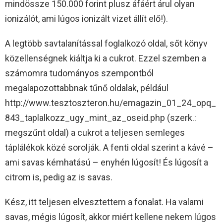
mindössze 150.000 forint plusz áfáért árul olyan
ionizálót, ami lúgos ionizált vizet állít elő!).
A legtöbb savtalanítással foglalkozó oldal, sőt könyv
közellenségnek kiáltja ki a cukrot. Ezzel szemben a
számomra tudományos szempontból
megalapozottabbnak tűnő oldalak, például
http://www.tesztoszteron.hu/emagazin_01_24_opq_
843_taplalkozz_ugy_mint_az_oseid.php (szerk.:
megszűnt oldal) a cukrot a teljesen semleges
táplálékok közé sorolják. A fenti oldal szerint a kávé –
ami savas kémhatású – enyhén lúgosít! És lúgosít a
citrom is, pedig az is savas.
Kész, itt teljesen elvesztettem a fonalat. Ha valami
savas, mégis lúgosít, akkor miért kellene nekem lúgos