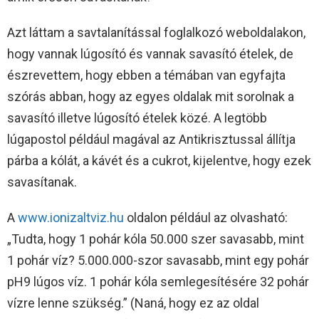
Azt láttam a savtalanítással foglalkozó weboldalakon,
hogy vannak lúgosító és vannak savasító ételek, de
észrevettem, hogy ebben a témában van egyfajta
szórás abban, hogy az egyes oldalak mit sorolnak a
savasító illetve lúgosító ételek közé. A legtöbb
lúgapostol például magával az Antikrisztussal állítja
párba a kólát, a kávét és a cukrot, kijelentve, hogy ezek
savasítanak.
A
www.ionizaltviz.hu
oldalon például az olvasható:
„Tudta, hogy 1 pohár kóla 50.000 szer savasabb, mint
1 pohár víz? 5.000.000-szor savasabb, mint egy pohár
pH9 lúgos víz. 1 pohár kóla semlegesítésére 32 pohár
vízre lenne szükség.” (Naná, hogy ez az oldal