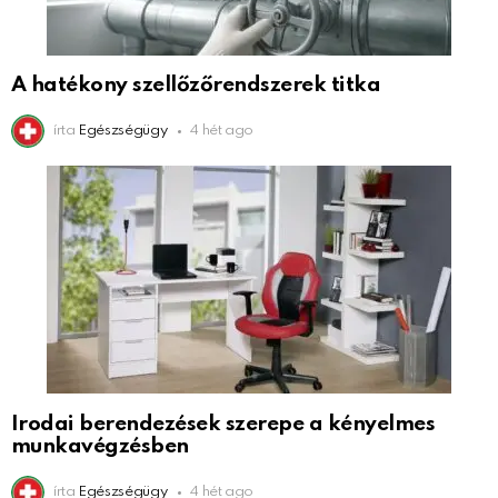
A hatékony szellőzőrendszerek titka
írta
Egészségügy
4 hét ago
Irodai berendezések szerepe a kényelmes
munkavégzésben
írta
Egészségügy
4 hét ago