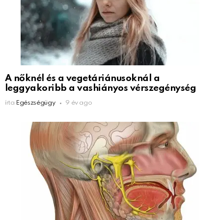
A nőknél és a vegetáriánusoknál a
leggyakoribb a vashiányos vérszegénység
írta
Egészségügy
9 év ago