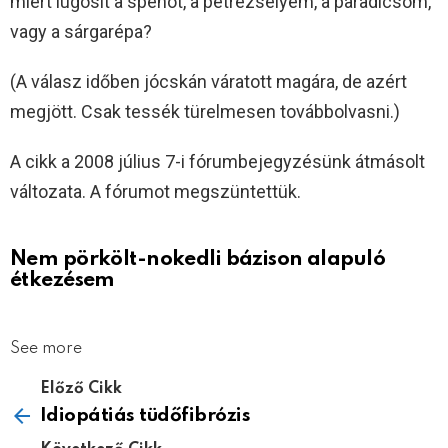
miért lúgosít a spenót, a petrezselyem, a paradicsom,
vagy a sárgarépa?
(A válasz időben jócskán váratott magára, de azért
megjött. Csak tessék türelmesen továbbolvasni.)
A cikk a 2008 július 7-i fórumbejegyzésünk átmásolt
változata. A fórumot megszüntettük.
Nem pörkölt-nokedli bázison alapuló
étkezésem
See more
Előző Cikk
Idiopátiás tüdőfibrózis