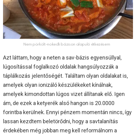
Nem pörkölt-nokedli bázison alapuló étkezésem
Azt láttam, hogy a neten a sav-bázis egyensúllyal,
lúgosítással foglalkozó oldalak hangsúlyozzák a
táplálkozás jelentőségét. Találtam olyan oldalakat is,
amelyek olyan ionizáló készülékeket kínálnak,
amelyek kimondottan lúgos vizet állítanak elő. Igen
ám, de ezek a ketyerék alsó hangon is 20.0000
forintba kerülnek. Ennyi pénzem momentán nincs, így
lassan kezdtem beletörődni, hogy a savtalanítás
érdekében még jobban meg kell reformálnom a