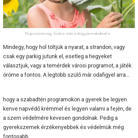
Napszemüveg: fontos már a kisgyermekeknél is
Mindegy, hogy hol töltjük a nyarat, a strandon, vagy
csak egy parkig jutunk el, esetleg a hegyeket
választjuk, vagy a temérdek városi programot, a játék
öröme a fontos. A legtöbb szülő már odafigyel arra…
hogy a szabadtéri programokon a gyerek be legyen
kenve napvédő krémmel és legyen valami a fején, de
a szem védelmére kevesen gondolnak. Pedig a
gyerekszemek érzékenyebbek és védelmük még
fontosabb.