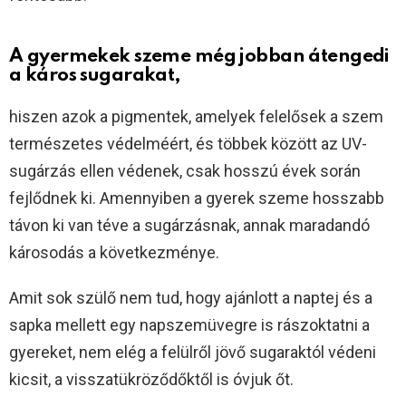
A gyermekek szeme még jobban átengedi
a káros sugarakat,
hiszen azok a pigmentek, amelyek felelősek a szem
természetes védelméért, és többek között az UV-
sugárzás ellen védenek, csak hosszú évek során
fejlődnek ki. Amennyiben a gyerek szeme hosszabb
távon ki van téve a sugárzásnak, annak maradandó
károsodás a következménye.
Amit sok szülő nem tud, hogy ajánlott a naptej és a
sapka mellett egy napszemüvegre is rászoktatni a
gyereket, nem elég a felülről jövő sugaraktól védeni
kicsit, a visszatükröződőktől is óvjuk őt.