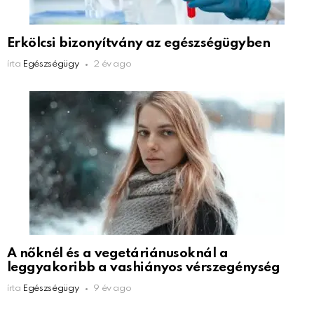
Erkölcsi bizonyítvány az egészségügyben
írta
Egészségügy
2 év ago
A nőknél és a vegetáriánusoknál a
leggyakoribb a vashiányos vérszegénység
írta
Egészségügy
9 év ago