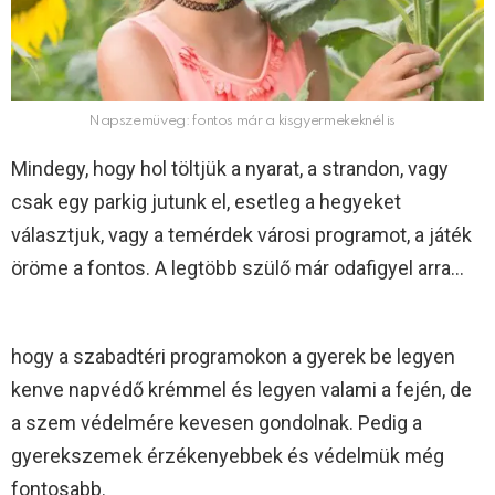
Napszemüveg: fontos már a kisgyermekeknél is
Mindegy, hogy hol töltjük a nyarat, a strandon, vagy
csak egy parkig jutunk el, esetleg a hegyeket
választjuk, vagy a temérdek városi programot, a játék
öröme a fontos. A legtöbb szülő már odafigyel arra…
hogy a szabadtéri programokon a gyerek be legyen
kenve napvédő krémmel és legyen valami a fején, de
a szem védelmére kevesen gondolnak. Pedig a
gyerekszemek érzékenyebbek és védelmük még
fontosabb.