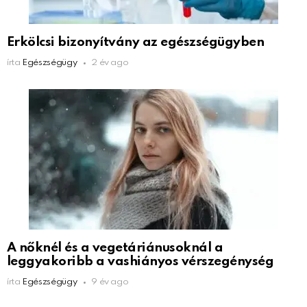
Erkölcsi bizonyítvány az egészségügyben
írta
Egészségügy
2 év ago
A nőknél és a vegetáriánusoknál a
leggyakoribb a vashiányos vérszegénység
írta
Egészségügy
9 év ago