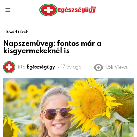
Menu
Rövid Hírek
Napszemüveg: fontos már a
kisgyermekeknél is
írta
Egészségügy
17 év ago
1.5k
Views