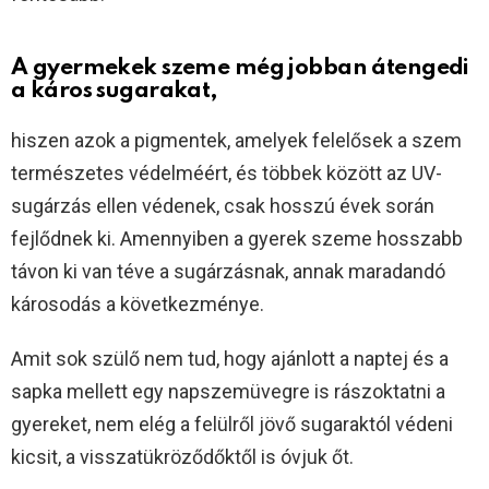
A gyermekek szeme még jobban átengedi
a káros sugarakat,
hiszen azok a pigmentek, amelyek felelősek a szem
természetes védelméért, és többek között az UV-
sugárzás ellen védenek, csak hosszú évek során
fejlődnek ki. Amennyiben a gyerek szeme hosszabb
távon ki van téve a sugárzásnak, annak maradandó
károsodás a következménye.
Amit sok szülő nem tud, hogy ajánlott a naptej és a
sapka mellett egy napszemüvegre is rászoktatni a
gyereket, nem elég a felülről jövő sugaraktól védeni
kicsit, a visszatükröződőktől is óvjuk őt.