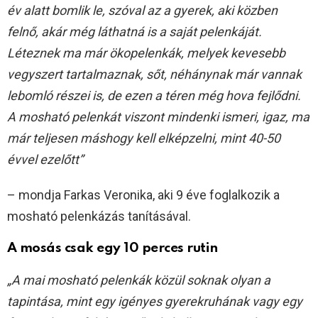
év alatt bomlik le, szóval az a gyerek, aki közben
felnő, akár még láthatná is a saját pelenkáját.
Léteznek ma már ökopelenkák, melyek kevesebb
vegyszert tartalmaznak, sőt, néhánynak már vannak
lebomló részei is, de ezen a téren még hova fejlődni.
A mosható pelenkát viszont mindenki ismeri, igaz, ma
már teljesen máshogy kell elképzelni, mint 40-50
évvel ezelőtt”
– mondja Farkas Veronika, aki 9 éve foglalkozik a
mosható pelenkázás tanításával.
A mosás csak egy 10 perces rutin
„A mai mosható pelenkák közül soknak olyan a
tapintása, mint egy igényes gyerekruhának vagy egy