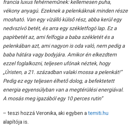
francia luxus fehérneműnek: kellemesen puha,
vékony anyagú. Ezeknek a pelenkáknak minden része
mosható. Van egy vízálló külső rész, abba kerül egy
nedvszívó betét, és arra egy székletfogó lap. Ez a
papírbetét az, ami felfogja a baba székletét és a
pelenkában azt, ami nagyon is oda való, nem pedig a
baba hátára vagy bodyjára. Amikor én elkezdtem
ezzel foglalkozni, teljesen ufónak néztek, hogy
„Úristen, a 21. században valaki mossa a pelenkát!”
Pedig ez egy teljesen élhető dolog, a befektetett
energia egyensúlyban van a megtérülési energiával.
A mosás meg igazából egy 10 perces rutin”
– teszi hozzá Veronika, aki egyben a
temiti.hu
alapítója is.