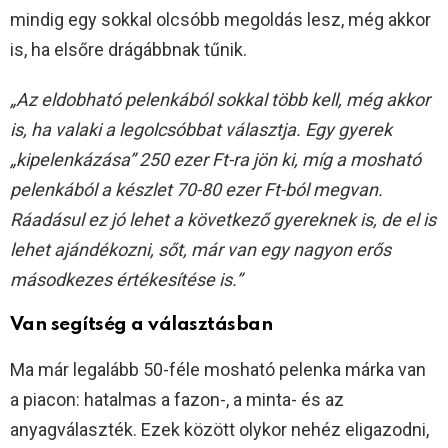
mindig egy sokkal olcsóbb megoldás lesz, még akkor
is, ha elsőre drágábbnak tűnik.
„Az eldobható pelenkából sokkal több kell, még akkor
is, ha valaki a legolcsóbbat választja. Egy gyerek
„kipelenkázása” 250 ezer Ft-ra jön ki, míg a mosható
pelenkából a készlet 70-80 ezer Ft-ból megvan.
Ráadásul ez jó lehet a következő gyereknek is, de el is
lehet ajándékozni, sőt, már van egy nagyon erős
másodkezes értékesítése is.”
Van segítség a választásban
Ma már legalább 50-féle mosható pelenka márka van
a piacon: hatalmas a fazon-, a minta- és az
anyagválaszték. Ezek között olykor nehéz eligazodni,