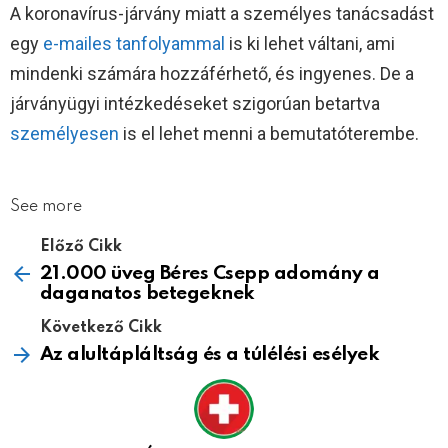
A koronavírus-járvány miatt a személyes tanácsadást
egy
e-mailes t
a
nfolyammal
is ki lehet váltani, ami
mindenki számára hozzáférhető, és ingyenes. De a
járványügyi intézkedéseket szigorúan betartva
személyesen
is el lehet menni a bemutatóterembe.
See more
Előző Cikk
21.000 üveg Béres Csepp adomány a
daganatos betegeknek
Következő Cikk
Az alultápláltság és a túlélési esélyek