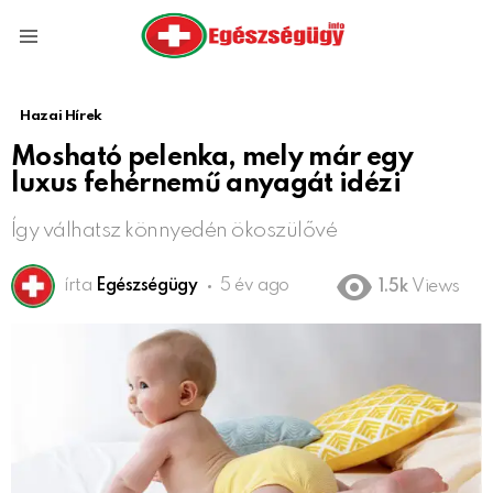
Menu
Hazai Hírek
Mosható pelenka, mely már egy
luxus fehérnemű anyagát idézi
Így válhatsz könnyedén ökoszülővé
írta
Egészségügy
5 év ago
1.5k
Views