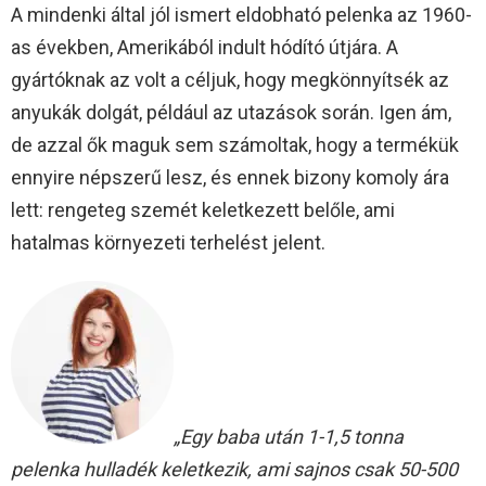
A mindenki által jól ismert eldobható pelenka az 1960-
as években, Amerikából indult hódító útjára. A
gyártóknak az volt a céljuk, hogy megkönnyítsék az
anyukák dolgát, például az utazások során. Igen ám,
de azzal ők maguk sem számoltak, hogy a termékük
ennyire népszerű lesz, és ennek bizony komoly ára
lett: rengeteg szemét keletkezett belőle, ami
hatalmas környezeti terhelést jelent.
„Egy baba után 1-1,5 tonna
pelenka hulladék keletkezik, ami sajnos csak 50-500