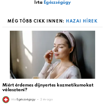
Írta
Egészségügy
MÉG TÖBB CIKK INNEN:
HAZAI HÍREK
Miért érdemes díjnyertes kozmetikumokat
választani?
írta
Egészségügy
2 év ago