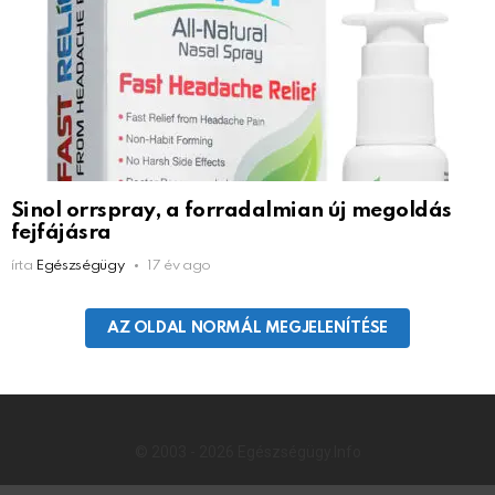
Sinol orrspray, a forradalmian új megoldás
fejfájásra
írta
Egészségügy
17 év ago
AZ OLDAL NORMÁL MEGJELENÍTÉSE
© 2003 - 2026 Egészségügy.Info