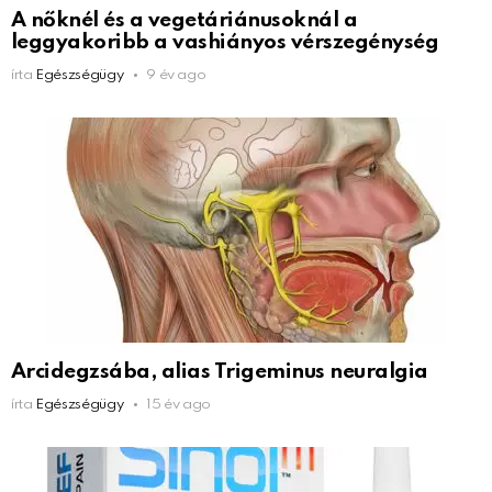
A nőknél és a vegetáriánusoknál a
leggyakoribb a vashiányos vérszegénység
írta
Egészségügy
9 év ago
Arcidegzsába, alias Trigeminus neuralgia
írta
Egészségügy
15 év ago