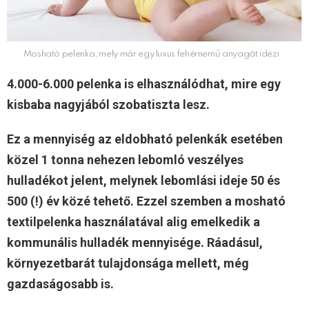
Mosható pelenka, mely már egy luxus fehérnemű anyagát idézi
4.000-6.000 pelenka is elhasználódhat, mire egy
kisbaba nagyjából szobatiszta lesz.
Ez a mennyiség az eldobható pelenkák esetében
közel 1 tonna nehezen lebomló veszélyes
hulladékot jelent, melynek lebomlási ideje 50 és
500 (!) év közé tehető. Ezzel szemben a mosható
textilpelenka használatával alig emelkedik a
kommunális hulladék mennyisége. Ráadásul,
környezetbarát tulajdonsága mellett, még
gazdaságosabb is.