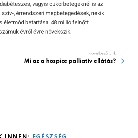
iabéteszes, vagyis cukorbetegeknél is az
a szív-, érrendszeri megbetegedések, nekik
életmód betartása. 48 millió felnőtt
számuk évről évre növekszik.
Következő Cikk
Mi az a hospice palliatív ellátás?
K INNEN:
EGÉSZSÉG