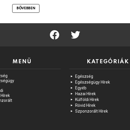
BŐVEBBEN
facebook
twitter
MENÜ
KATEGÓRIÁK
zség
Egészség
zségügy
Egészségügy Hírek
Egyéb
di
Hazai Hírek
 Hírek
Külföldi Hírek
zorált
Rövid Hírek
Szponzorált Hírek