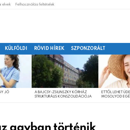
 elvek
Felhasználási feltételek
KÜLFÖLDI
RÖVID HÍREK
SZPONZORÁLT
GY JÓ
A BAJCSY-ZSILINSZKY KÓRHÁZ
ETTŐL LEHET ÜDE
?
STRUKTURÁLIS KONSZOLIDÁCIÓJA
MOSOLYOD EGÉ
az agyban történik