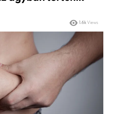
1.6k
Views