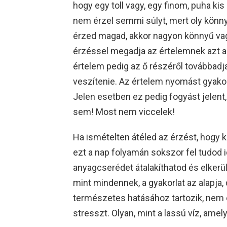
hogy egy toll vagy, egy finom, puha kis
nem érzel semmi súlyt, mert oly könnyű
érzed magad, akkor nagyon könnyű vagy
érzéssel megadja az értelemnek azt a
értelem pedig az ő részéről továbbadja 
veszítenie. Az értelem nyomást gyakorol
Jelen esetben ez pedig fogyást jelent,
sem! Most nem viccelek!
Ha ismételten átéled az érzést, hogy k
ezt a nap folyamán sokszor fel tudod 
anyagcserédet átalakíthatod és elkerül
mint mindennek, a gyakorlat az alapja,
természetes hatásához tartozik, nem 
stresszt. Olyan, mint a lassú víz, amel