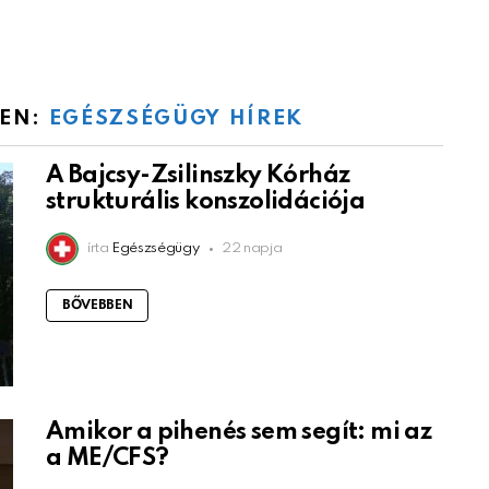
NEN:
EGÉSZSÉGÜGY HÍREK
A Bajcsy-Zsilinszky Kórház
strukturális konszolidációja
írta
Egészségügy
22 napja
BŐVEBBEN
Amikor a pihenés sem segít: mi az
a ME/CFS?