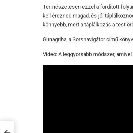
Természetesen ezzel a fordított folya
kell érezned magad, és jól táplálkoznod
könnyebb, mert a táplálkozás a test ö
Gunagriha, a Sorsnavigátor című köny
Videó: A leggyorsabb módszer, amivel 
30