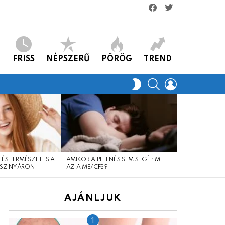
facebook
twitter
FRISS
NÉPSZERŰ
PÖRÖG
TREND
KERES
LOGIN
SWITCH
SKIN
 ÉS TERMÉSZETES A
AMIKOR A PIHENÉS SEM SEGÍT: MI
SOK MÚLIK A 
SZ NYÁRON
AZ A ME/CFS?
AJÁNLJUK