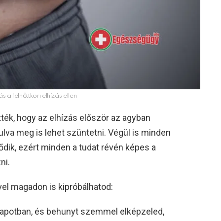
a felnőttkori elhízás ellen
ék, hogy az elhízás először az agyban
ulva meg is lehet szüntetni. Végül is minden
ődik, ezért minden a tudat révén képes a
ni.
el magadon is kipróbálhatod:
llapotban, és behunyt szemmel elképzeled,