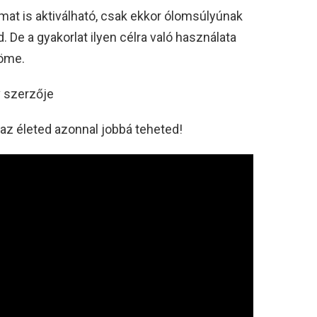
mat is aktiválható, csak ekkor ólomsúlyúnak
. De a gyakorlat ilyen célra való használata
röme.
v szerzője
az életed azonnal jobbá teheted!