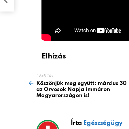
Elhízás
Előző Cikk
See
more
Köszönjük meg együtt: március 30
az Orvosok Napja immáron
Magyarországon is!
Írta
Egészségügy