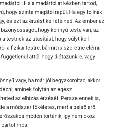
 madártoll. Ha a madártollat kézben tartod,
, hogy szinte magától repül. Ha egy tollnak
, és ezt az érzést kell átélned. Az ember az
 bizonyosságot, hogy könnyű teste van, az
a testnek az utasítást, hogy súlyt kell
 a fizikai testre, bármit is szeretne elérni.
 függetlenül attól, hogy diétázunk-e, vagy
önnyű vagy, ha már jól begyakoroltad, akkor
idézni, aminek folytán az egész
heted az elhízás érzését. Persze ennek is,
 de a módszer tökéletes, mert a belső erő
erőszakos módon történik, így nem okoz
y partot mos.