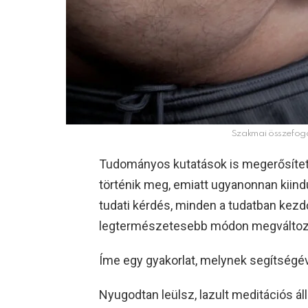
Szakmai összefogás 
Tudományos kutatások is megerősített
történik meg, emiatt ugyanonnan kiind
tudati kérdés, minden a tudatban kezd
legtermészetesebb módon megváltoz
Íme egy gyakorlat, melynek segítségév
Nyugodtan leülsz, lazult meditációs á