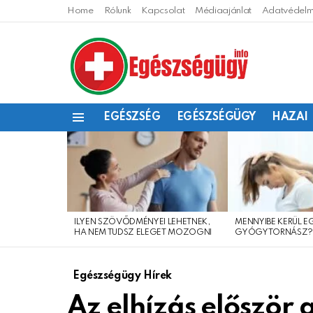
Home
Rólunk
Kapcsolat
Médiaajánlat
Adatvédelmi
EGÉSZSÉG
EGÉSZSÉGÜGY
HAZAI
Menu
LEGFRISSEBB
CIKKEINK
ILYEN SZÖVŐDMÉNYEI LEHETNEK,
MENNYIBE KERÜL E
HA NEM TUDSZ ELEGET MOZOGNI
GYÓGYTORNÁSZ
Egészségügy Hírek
Az elhízás először 