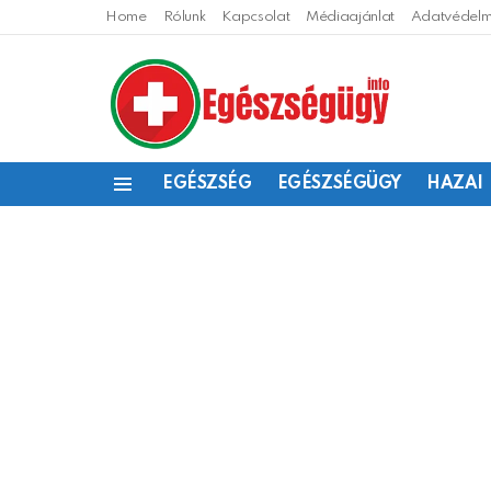
Home
Rólunk
Kapcsolat
Médiaajánlat
Adatvédelmi
EGÉSZSÉG
EGÉSZSÉGÜGY
HAZAI
Menu