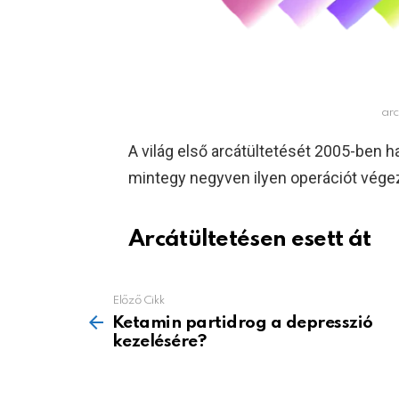
arc
A világ első arcátültetését 2005-ben 
mintegy negyven ilyen operációt végez
Arcátültetésen esett át
Előző Cikk
See
more
Ketamin partidrog a depresszió
kezelésére?