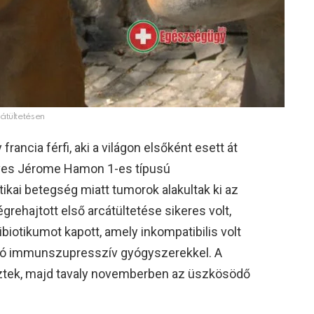
átültetésen
francia férfi, aki a világon elsőként esett át
éves Jérome Hamon 1-es típusú
ikai betegség miatt tumorok alakultak ki az
grehajtott első arcátültetése sikeres volt,
iotikumot kapott, amely inkompatibilis volt
átló immunszupresszív gyógyszerekkel. A
keztek, majd tavaly novemberben az üszkösödő