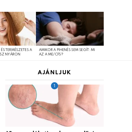
 ÉS TERMÉSZETES A
AMIKOR A PIHENÉS SEM SEGÍT: MI
SOK MÚLIK A 
SZ NYÁRON
AZ A ME/CFS?
AJÁNLJUK