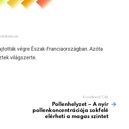
átültetésen
hajtották végre Észak-Franciaországban. Azóta
tek világszerte.
Következő Cikk
Pollenhelyzet – A nyír
pollenkoncentrációja sokfelé
elérheti a magas szintet