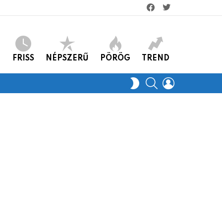
facebook
twitter
FRISS
NÉPSZERŰ
PÖRÖG
TREND
KERES
LOGIN
SWITCH
SKIN