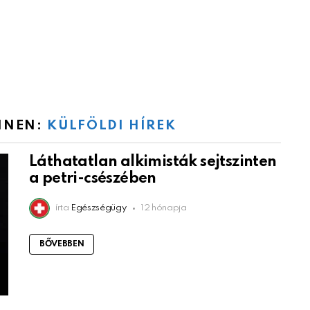
INNEN:
KÜLFÖLDI HÍREK
Láthatatlan alkimisták sejtszinten
a petri-csészében
írta
Egészségügy
12 hónapja
BŐVEBBEN