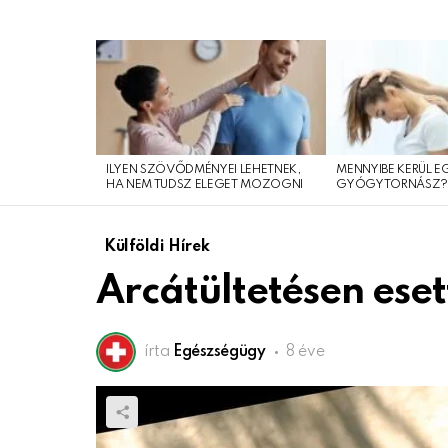
LEGFRISSEBB
CIKKEINK
ILYEN SZÖVŐDMÉNYEI LEHETNEK,
MENNYIBE KERÜL E
HA NEM TUDSZ ELEGET MOZOGNI
GYÓGYTORNÁSZ
Külföldi Hírek
Arcátültetésen eset
írta
Egészségügy
8 éve