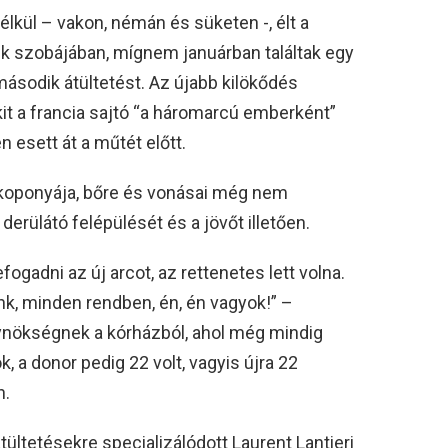
kül – vakon, némán és süketen -, élt a
k szobájában, mígnem januárban találtak egy
második átültetést. Az újabb kilökődés
it a francia sajtó “a háromarcú emberként”
n esett át a műtét előtt.
koponyája, bőre és vonásai még nem
derülátó felépülését és a jövőt illetően.
gadni az új arcot, az rettenetes lett volna.
unk, minden rendben, én, én vagyok!” –
ügynökségnek a kórházból, ahol még mindig
 a donor pedig 22 volt, vagyis újra 22
n.
ültetésekre specializálódott Laurent Lantieri