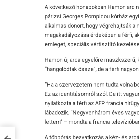
A következő hónapokban Hamon arc nél
párizsi Georges Pompidou kórház egyi
alkalmas donort, hogy végrehajtsák a 
megakadályozása érdekében a férfi, ak
emleget, speciális vértisztító kezelése
Hamon új arca egyelőre maszkszerű, 
“hangolódtak össze”, de a férfi nagyon 
“Ha a szervezetem nem tudta volna befo
Ez az identitásomról szól. De itt vagy
nyilatkozta a férfi az AFP francia hír
lábadozik. “Negyvenhárom éves vagyok,
lettem” – mondta a francia televízióba
A többórás beavatkozás a kéz- és arcát