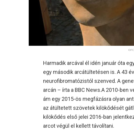
arc
Harmadik arcával él idén január óta egy 
egy második arcátültetésen is. A 43 
neurofibromatózistól szenved. A genet
arcán – írta a BBC News.
A 2010-ben vé
ám egy 2015-ös megfázásra olyan antib
az átültetett szövetek kilökődését g
kilökődés első jelei 2016-ban jelent
arcot végül el kellett távolítani.