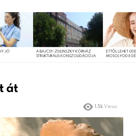
GY JÓ
A BAJCSY-ZSILINSZKY KÓRHÁZ
ETTŐL LEHET ÜDE
?
STRUKTURÁLIS KONSZOLIDÁCIÓJA
MOSOLYOD EGÉ
t át
1.5k
Views