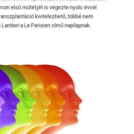
amon első műtétjét is végezte nyolc évvel
transzplantáció kivitelezhető, többé nem
 Lantieri a Le Parisien című napilapnak.