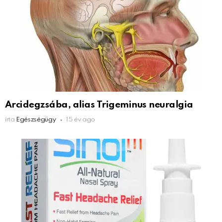
Arcidegzsába, alias Trigeminus neuralgia
írta
Egészségügy
15 év ago