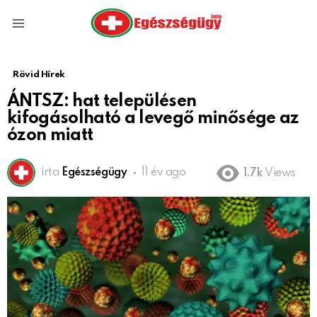
Menu
Rövid Hírek
ÁNTSZ: hat településen
kifogásolható a levegő minősége az
ózon miatt
írta
Egészségügy
11 év ago
1.7k
Views