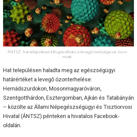
ÁNTSZ: hat településen kifogásolható a levegő minősége az ózon
miatt
Hat településen haladta meg az egészségügyi
határértéket a levegő ózonterhelése:
Hernádszurdokon, Mosonmagyaróváron,
Szentgotthárdon, Esztergomban, Ajkán és Tatabányán
– közölte az Állami Népegészségügyi és Tisztiorvosi
Hivatal (ÁNTSZ) pénteken a hivatalos Facebook-
oldalán.