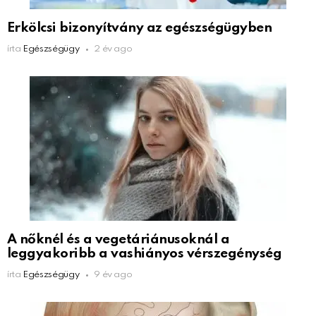
Erkölcsi bizonyítvány az egészségügyben
írta
Egészségügy
2 év ago
A nőknél és a vegetáriánusoknál a
leggyakoribb a vashiányos vérszegénység
írta
Egészségügy
9 év ago