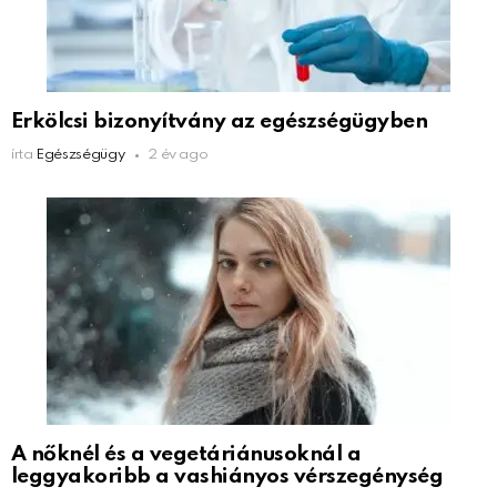
Erkölcsi bizonyítvány az egészségügyben
írta
Egészségügy
2 év ago
A nőknél és a vegetáriánusoknál a
leggyakoribb a vashiányos vérszegénység