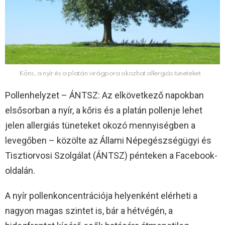
Kőris, a nyír és a platán virágpora okozhat allergiás tüneteket
Pollenhelyzet – ÁNTSZ: Az elkövetkező napokban
elsősorban a nyír, a kőris és a platán pollenje lehet
jelen allergiás tüneteket okozó mennyiségben a
levegőben – közölte az Állami Népegészségügyi és
Tisztiorvosi Szolgálat (ÁNTSZ) pénteken a Facebook-
oldalán.
A nyír pollenkoncentrációja helyenként elérheti a
nagyon magas szintet is, bár a hétvégén, a