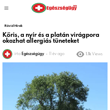
Menu
Rövid Hírek
Kőris, a nyír és a platán virágpora
okozhat allergiás tüneteket
írta
Egészségügy
11 év ago
1.1k
Views