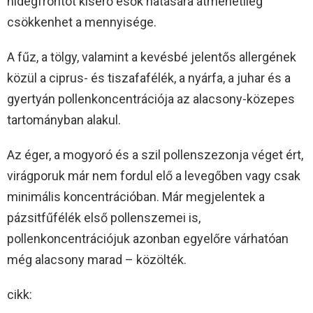
hidegfrontot kísérő esők hatására átmenetileg
csökkenhet a mennyisége.
A fűz, a tölgy, valamint a kevésbé jelentős allergének
közül a ciprus- és tiszafafélék, a nyárfa, a juhar és a
gyertyán pollenkoncentrációja az alacsony-közepes
tartományban alakul.
Az éger, a mogyoró és a szil pollenszezonja véget ért,
virágporuk már nem fordul elő a levegőben vagy csak
minimális koncentrációban. Már megjelentek a
pázsitfűfélék első pollenszemei is,
pollenkoncentrációjuk azonban egyelőre várhatóan
még alacsony marad – közölték.
cikk: