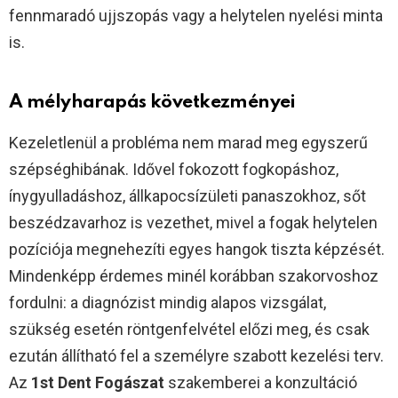
fennmaradó ujjszopás vagy a helytelen nyelési minta
is.
A mélyharapás következményei
Kezeletlenül a probléma nem marad meg egyszerű
szépséghibának. Idővel fokozott fogkopáshoz,
ínygyulladáshoz, állkapocsízületi panaszokhoz, sőt
beszédzavarhoz is vezethet, mivel a fogak helytelen
pozíciója megnehezíti egyes hangok tiszta képzését.
Mindenképp érdemes minél korábban szakorvoshoz
fordulni: a diagnózist mindig alapos vizsgálat,
szükség esetén röntgenfelvétel előzi meg, és csak
ezután állítható fel a személyre szabott kezelési terv.
Az
1st Dent Fogászat
szakemberei a konzultáció