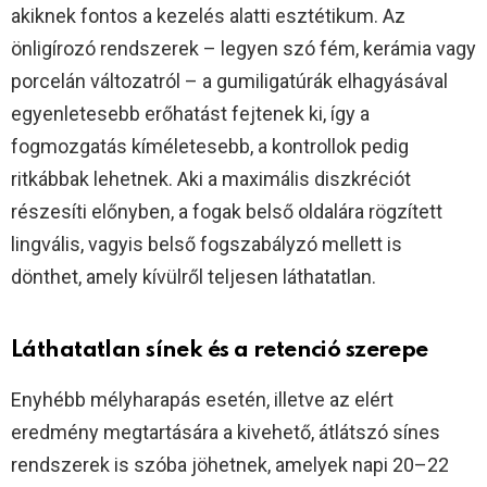
akiknek fontos a kezelés alatti esztétikum. Az
önligírozó rendszerek – legyen szó fém, kerámia vagy
porcelán változatról – a gumiligatúrák elhagyásával
egyenletesebb erőhatást fejtenek ki, így a
fogmozgatás kíméletesebb, a kontrollok pedig
ritkábbak lehetnek. Aki a maximális diszkréciót
részesíti előnyben, a fogak belső oldalára rögzített
lingvális, vagyis belső fogszabályzó mellett is
dönthet, amely kívülről teljesen láthatatlan.
Láthatatlan sínek és a retenció szerepe
Enyhébb mélyharapás esetén, illetve az elért
eredmény megtartására a kivehető, átlátszó sínes
rendszerek is szóba jöhetnek, amelyek napi 20–22