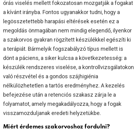
órás viselés mellett fokozatosan mozgatják a fogakat
a kívánt irányba. Fontos ugyanakkor tudni, hogy a
legösszetettebb harapási eltérések esetén ez a
megoldás önmagában nem mindig elegendő, ilyenkor
a szakorvos gyakran rögzített készülékkel egészíti ki
a terápiát. Bármelyik fogszabályzó típus mellett is
dönt a páciens, a siker kulcsa a következetesség: a
készülék rendszeres viselése, a kontrollvizsgálatokon
való részvétel és a gondos szájhigiénia
nélkülözhetetlen a tartós eredményhez. A kezelés
befejezése után a retenciós szakasz zárja le a
folyamatot, amely megakadályozza, hogy a fogak
visszamozduljanak eredeti helyzetükbe.
Miért érdemes szakorvoshoz fordulni?