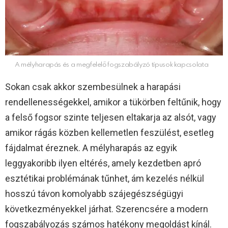
A mélyharapás és a megfelelő fogszabályzó típusok kapcsolata
Sokan csak akkor szembesülnek a harapási
rendellenességekkel, amikor a tükörben feltűnik, hogy
a felső fogsor szinte teljesen eltakarja az alsót, vagy
amikor rágás közben kellemetlen feszülést, esetleg
fájdalmat éreznek. A mélyharapás az egyik
leggyakoribb ilyen eltérés, amely kezdetben apró
esztétikai problémának tűnhet, ám kezelés nélkül
hosszú távon komolyabb szájegészségügyi
következményekkel járhat. Szerencsére a modern
fogszabályozás számos hatékony megoldást kínál.