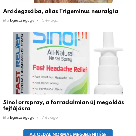
Arcidegzsába, alias Trigeminus neuralgia
írta
Egészségügy
15 év ago
Sinol orrspray, a forradalmian új megoldás
fejfájásra
írta
Egészségügy
17 év ago
AZ OLDAL NORMÁL MEGJELENÍTÉSE