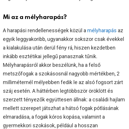
Mi az a mélyharapás?
A harapási rendellenességek közül a
mélyharapás
az
egyik leggyakoribb, ugyanakkor sokszor csak évekkel
a kialakulása után derül fény rá, hiszen kezdetben
inkább esztétikai jellegű panasznak tűnik.
Mélyharapásról akkor beszélünk, ha a felső
metszőfogak a szokásosnál nagyobb mértékben, 2
milliméternél mélyebben fedik le az alsó fogsort zárt
száj esetén. A háttérben legtöbbször öröklött és
szerzett tényezők együttesen állnak: a családi hajlam
mellett szerepet játszhat a hátsó fogak pótlásának
elmaradása, a fogak kóros kopása, valamint a
gyermekkori szokások, például a hosszan