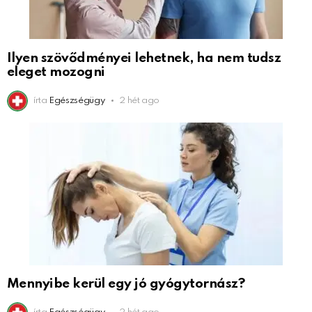
Ilyen szövődményei lehetnek, ha nem tudsz
eleget mozogni
írta
Egészségügy
2 hét ago
Mennyibe kerül egy jó gyógytornász?