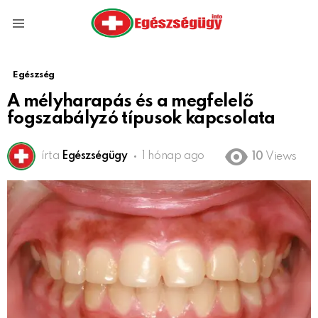
Menu
Egészség
A mélyharapás és a megfelelő
fogszabályzó típusok kapcsolata
írta
Egészségügy
1 hónap ago
10
Views