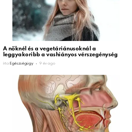
A nőknél és a vegetáriánusoknál a
leggyakoribb a vashiányos vérszegénység
írta
Egészségügy
9 év ago