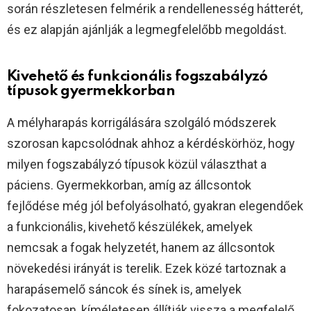
során részletesen felmérik a rendellenesség hátterét,
és ez alapján ajánlják a legmegfelelőbb megoldást.
Kivehető és funkcionális fogszabályzó
típusok gyermekkorban
A mélyharapás korrigálására szolgáló módszerek
szorosan kapcsolódnak ahhoz a kérdéskörhöz, hogy
milyen fogszabályzó típusok közül választhat a
páciens. Gyermekkorban, amíg az állcsontok
fejlődése még jól befolyásolható, gyakran elegendőek
a funkcionális, kivehető készülékek, amelyek
nemcsak a fogak helyzetét, hanem az állcsontok
növekedési irányát is terelik. Ezek közé tartoznak a
harapásemelő sáncok és sínek is, amelyek
fokozatosan, kíméletesen állítják vissza a megfelelő