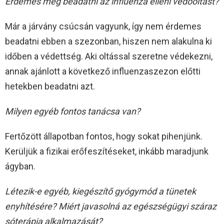
Érdemes még beadatni az influenza elleni védőoltást?
Már a járvány csúcsán vagyunk, így nem érdemes
beadatni ebben a szezonban, hiszen nem alakulna ki
időben a védettség. Aki oltással szeretne védekezni,
annak ajánlott a következő influenzaszezon előtti
hetekben beadatni azt.
Milyen egyéb fontos tanácsa van?
Fertőzött állapotban fontos, hogy sokat pihenjünk.
Kerüljük a fizikai erőfeszítéseket, inkább maradjunk
ágyban.
Létezik-e egyéb, kiegészítő gyógymód a tünetek
enyhítésére? Miért javasolná az egészségügyi száraz
sóterápia alkalmazását?