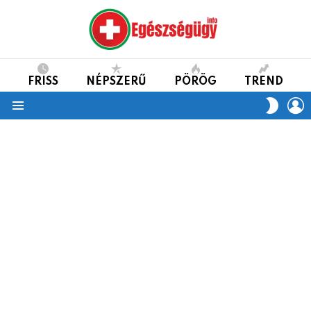
FRISS
NÉPSZERŰ
PÖRÖG
TREND
L
SWITC
SKIN
Menu