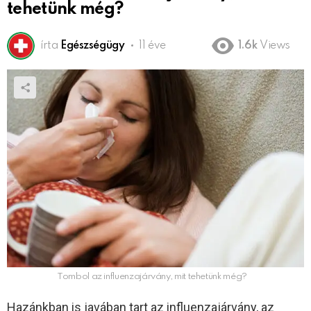
tehetünk még?
írta
Egészségügy
11 éve
1.6k
Views
Tombol az influenzajárvány, mit tehetünk még?
Hazánkban is javában tart az influenzajárvány, az