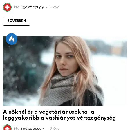
írta
Egészségügy
2 éve
BŐVEBBEN
A nőknél és a vegetáriánusoknál a
leggyakoribb a vashiányos vérszegénység
írta
Egészségügy
9 éve