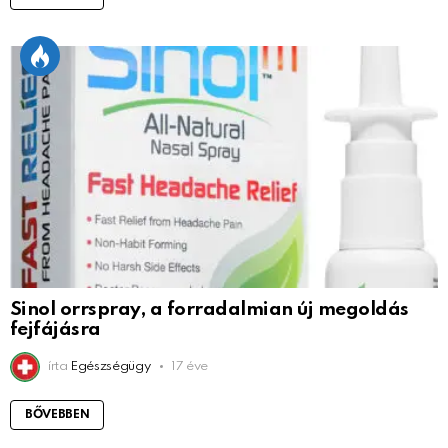
Sinol orrspray, a forradalmian új megoldás
fejfájásra
írta
Egészségügy
17 éve
BŐVEBBEN