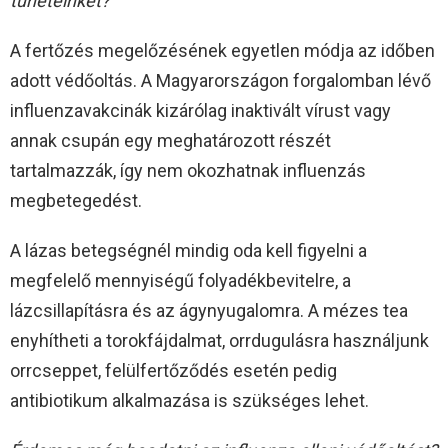
tüneteinket?
A fertőzés megelőzésének egyetlen módja az időben
adott védőoltás. A Magyarországon forgalomban lévő
influenzavakcinák kizárólag inaktivált vírust vagy
annak csupán egy meghatározott részét
tartalmazzák, így nem okozhatnak influenzás
megbetegedést.
A lázas betegségnél mindig oda kell figyelni a
megfelelő mennyiségű folyadékbevitelre, a
lázcsillapításra és az ágynyugalomra. A mézes tea
enyhítheti a torokfájdalmat, orrdugulásra használjunk
orrcseppet, felülfertőződés esetén pedig
antibiotikum alkalmazása is szükséges lehet.