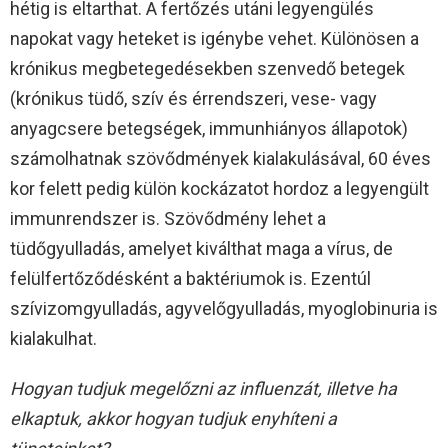
hétig is eltarthat. A fertőzés utáni legyengülés
napokat vagy heteket is igénybe vehet. Különösen a
krónikus megbetegedésekben szenvedő betegek
(krónikus tüdő, szív és érrendszeri, vese- vagy
anyagcsere betegségek, immunhiányos állapotok)
számolhatnak szövődmények kialakulásával, 60 éves
kor felett pedig külön kockázatot hordoz a legyengült
immunrendszer is. Szövődmény lehet a
tüdőgyulladás, amelyet kiválthat maga a vírus, de
felülfertőződésként a baktériumok is. Ezentúl
szívizomgyulladás, agyvelőgyulladás, myoglobinuria is
kialakulhat.
Hogyan tudjuk megelőzni az influenzát, illetve ha
elkaptuk, akkor hogyan tudjuk enyhíteni a