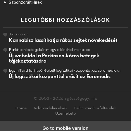
Szponzorált Hírek
LEGUTÓBBI HOZZÁSZÓLÁSOK
Julianna
on
Kannabisz lassíthatja rákos sejtek növekedését
Parkinson betegekért megy a lánchídi menet
on
Új weboldal a Parkinson-kóros betegek
tájékoztatására
Egymilliárd forintból épített logisztikai központot az Euromedic
on
Új logisztikai központtal erősít az Euromedic
© 2003 - 2026 Egészségügy.Info
Home
Adatvédelmi elvek
Felhasználási feltételek
Üzemeltető
Go to mobile version