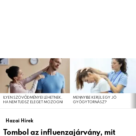
LEGFRISSEBB
CIKKEINK
ILYEN SZÖVŐDMÉNYEI LEHETNEK,
MENNYIBE KERÜL EGY JÓ
HA NEM TUDSZ ELEGET MOZOGNI
GYÓGYTORNÁSZ?
Hazai Hírek
Tombol az influenzajárvány, mit