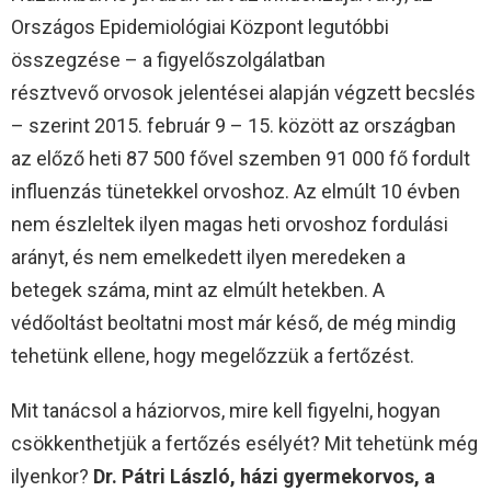
Országos Epidemiológiai Központ legutóbbi
összegzése – a figyelőszolgálatban
résztvevő orvosok jelentései alapján végzett becslés
– szerint 2015. február 9 – 15. között az országban
az előző heti 87 500 fővel szemben 91 000 fő fordult
influenzás tünetekkel orvoshoz. Az elmúlt 10 évben
nem észleltek ilyen magas heti orvoshoz fordulási
arányt, és nem emelkedett ilyen meredeken a
betegek száma, mint az elmúlt hetekben. A
védőoltást beoltatni most már késő, de még mindig
tehetünk ellene, hogy megelőzzük a fertőzést.
Mit tanácsol a háziorvos, mire kell figyelni, hogyan
csökkenthetjük a fertőzés esélyét? Mit tehetünk még
ilyenkor?
Dr. Pátri László, házi gyermekorvos, a