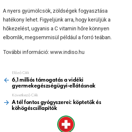
A nyers gyümölcsök, zöldségek fogyasztása
hatékony lehet. Figyeljünk arra, hogy kerüljük a
hőkezelést, ugyanis a C vitamin hőre könnyen
elbomlik, megsemmisül például a forró teában.
További információ: www.indiso.hu
Előző Cikk
See
more
6,1 milliós támogatás a vidéki
gyermekegészségügyi-ellátásnak
Következő Cikk
A tél fontos gyógyszerei: köptetők és
köhögéscsillapítók