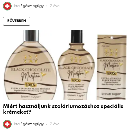
írta
Egészségügy
2 éve
BŐVEBBEN
Miért használjunk szoláriumozáshoz speciális
krémeket?
írta
Egészségügy
2 éve