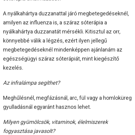
A nyálkahártya duzzanattal járó megbetegedéseknél,
amilyen az influenza is, a száraz sóterápia a
nyálkahártya duzzanatát mérsékli. Kitisztul az orr,
könnyebbé válik a légzés, ezért ilyen jellegű
megbetegedéseknél mindenképpen ajánlanám az
egészségügyi száraz sóterápiát, mint kiegészítő
kezelés.
Az infralámpa segíthet?
Meghűlésnél, megfázásnál, arc, fül vagy a homloküreg
gyulladásnál egyaránt hasznos lehet.
Milyen gyümölcsök, vitaminok, élelmiszerek
fogyasztása javasolt?