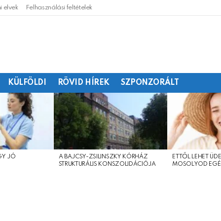
 elvek
Felhasználási feltételek
KÜLFÖLDI
RÖVID HÍREK
SZPONZORÁLT
GY JÓ
A BAJCSY-ZSILINSZKY KÓRHÁZ
ETTŐL LEHET ÜDE
?
STRUKTURÁLIS KONSZOLIDÁCIÓJA
MOSOLYOD EGÉ