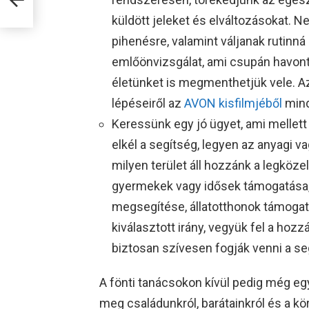
küldött jeleket és elváltozásokat. N
pihenésre, valamint váljanak rutinná
emlőönvizsgálat, ami csupán havont
életünket is megmenthetjük vele. A
lépéseiről az
AVON kisfilmjéből
mind
Keressünk egy jó ügyet, ami mellett
elkél a segítség, legyen az anyagi v
milyen terület áll hozzánk a legköz
gyermekek vagy idősek támogatása,
megsegítése, állatotthonok támoga
kiválasztott irány, vegyük fel a hoz
biztosan szívesen fogják venni a se
A fönti tanácsokon kívül pedig még eg
meg családunkról, barátainkról és a kö