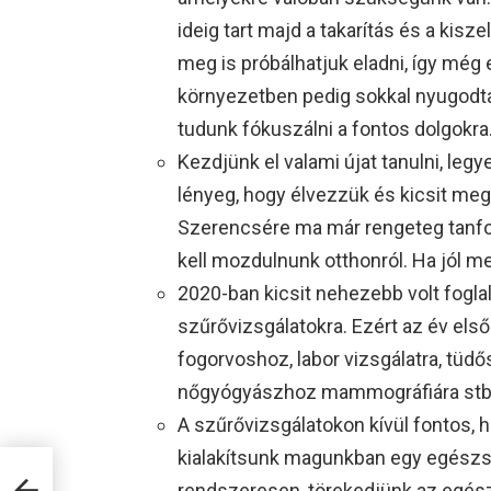
ideig tart majd a takarítás és a kis
meg is próbálhatjuk eladni, így még
környezetben pedig sokkal nyugodt
tudunk fókuszálni a fontos dolgokra
Kezdjünk el valami újat tanulni, legy
lényeg, hogy élvezzük és kicsit me
Szerencsére ma már rengeteg tanfol
kell mozdulnunk otthonról. Ha jól m
2020-ban kicsit nehezebb volt fogla
szűrővizsgálatokra. Ezért az év e
fogorvoshoz, labor vizsgálatra, tü
nőgyógyászhoz mammográfiára stb
A szűrővizsgálatokon kívül fontos
kialakítsunk magunkban egy egészsé
rendszeresen, törekedjünk az egészs