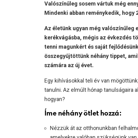
Valószínűleg sosem vártuk még ennyir
Mindenki abban reménykedik, hogy 20
Az életünk ugyan még valószínűleg 
kerékvágásba, mégis az évkezdés tö
tenni magunkért és saját fejlődésün
összegyűjtöttünk néhány tippet, am
számára az új évet.
Egy kihívásokkal teli év van mögöttünk,
tanulni. Az elmúlt hónap tanulságaira a
hogyan?
Íme néhány ötlet hozzá:
Nézzük át az otthonunkban felhalmo
amelyekre valóban szükségünk van. 