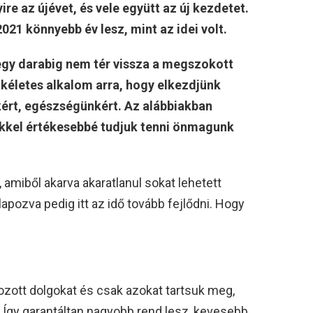
e az újévet, és vele együtt az új kezdetet.
21 könnyebb év lesz, mint az idei volt.
egy darabig nem tér vissza a megszokott
kéletes alkalom arra, hogy elkezdjünk
kért, egészségünkért. Az alábbiakban
ikkel értékesebbé tudjuk tenni önmagunk
 amiből akarva akaratlanul sokat lehetett
lapozva pedig itt az idő tovább fejlődni. Hogy
zott dolgokat és csak azokat tartsuk meg,
Így garantáltan nagyobb rend lesz, kevesebb