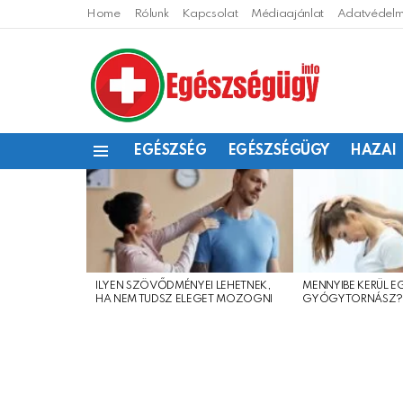
Home
Rólunk
Kapcsolat
Médiaajánlat
Adatvédelmi
EGÉSZSÉG
EGÉSZSÉGÜGY
HAZAI
Menu
LEGFRISSEBB
CIKKEINK
ILYEN SZÖVŐDMÉNYEI LEHETNEK,
MENNYIBE KERÜL E
HA NEM TUDSZ ELEGET MOZOGNI
GYÓGYTORNÁSZ