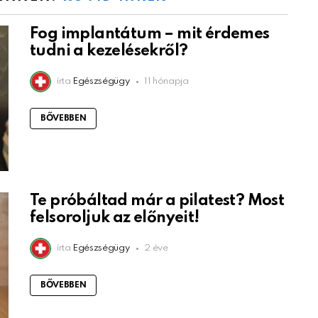
Fog implantátum – mit érdemes
tudni a kezelésekről?
írta
Egészségügy
11 hónapja
BŐVEBBEN
Te próbáltad már a pilatest? Most
felsoroljuk az előnyeit!
írta
Egészségügy
2 éve
BŐVEBBEN