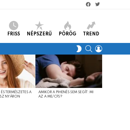
facebook
twitter
FRISS
NÉPSZERŰ
PÖRÖG
TREND
KERES
LOGIN
SWITCH
SKIN
 ÉS TERMÉSZETES A
AMIKOR A PIHENÉS SEM SEGÍT: MI
SOK MÚLIK A 
SZ NYÁRON
AZ A ME/CFS?