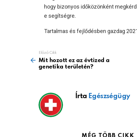
hogy bizonyos időközönként megkérd
e segítségre.
Tartalmas és fejlődésben gazdag 2021
Előző Cikk
See
more
Mit hozott ez az évtized a
genetika területén?
Írta
Egészségügy
MÉG TÖBB CIKK