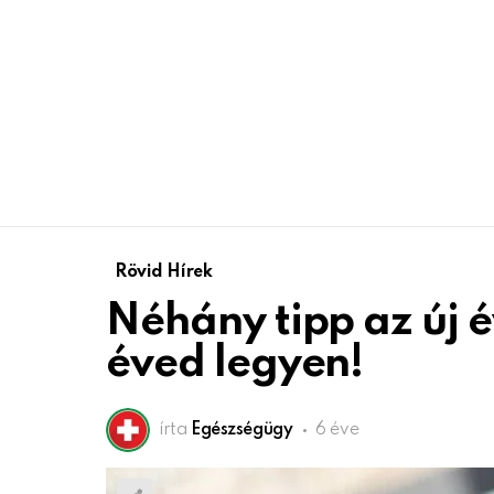
Rövid Hírek
Néhány tipp az új é
éved legyen!
írta
Egészségügy
6 éve