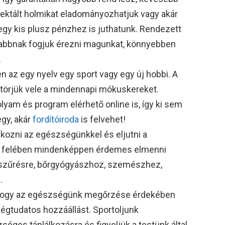
zelektált holmikat eladományozhatjuk vagy akár
 egy kis plusz pénzhez is juthatunk. Rendezett
abbnak fogjuk érezni magunkat, könnyebben
.
en az egy nyelv egy sport vagy egy új hobbi. A
gtörjük vele a mindennapi mókuskereket.
yam és program elérhető online is, így ki sem
egy, akár
fordítóiroda
is felvehet!
lkozni az egészségünkkel és eljutni a
lső felében mindenképpen érdemes elmenni
dőszűrésre, bőrgyógyászhoz, szemészhez,
.
, hogy az egészségünk megőrzése érdekében
gtudatos hozzáállást. Sportoljunk
éges táplálkozásra és figyeljük a testünk által