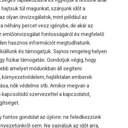
e hajtsuk túl magunkat, szánjunk időt a
 az olyan önvizsgálatok, mint például az
a néhány percet vesz igénybe, de akár az
z emlőönvizsgálat fontosságáról és megfelelő
en hasznos információt megtudhatunk.
 kiállunk és támogatjuk. Sajnos rengeteg helyen
agy fizikai támogatás. Gondoljuk végig, hogy
elebb amelyet módunkban áll segíteni:
 környezetvédelem, hajléktalan emberek
tása, nők védelme stb. Amikor megvan a
zá kapcsolódó szervezettel a kapcsolatot,
gítséget.
y fontos gondolat az újévre: ne feledkezzünk
rnyezetünkről sem. Ne sajnáljuk az időt arra,