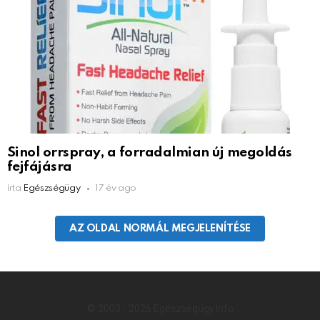
Sinol orrspray, a forradalmian új megoldás
fejfájásra
írta
Egészségügy
17 év ago
AZ OLDAL NORMÁL MEGJELENÍTÉSE
© 2003 - 2026 Egészségügy.Info