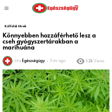
Menu
Külföldi Hírek
Könnyebben hozzáférhető lesz a
cseh gyógyszertárakban a
marihuána
írta
Egészségügy
11 év ago
1.2k
Views