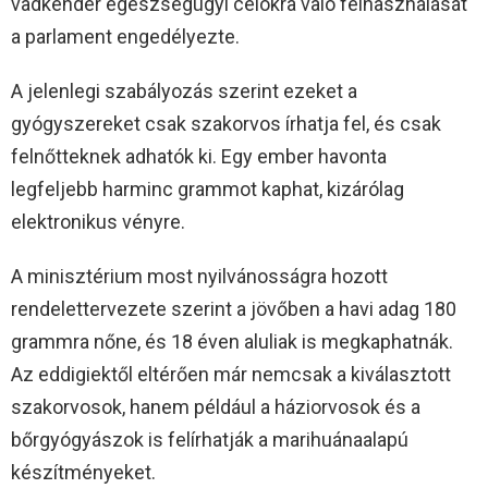
vadkender egészségügyi célokra való felhasználását
a parlament engedélyezte.
A jelenlegi szabályozás szerint ezeket a
gyógyszereket csak szakorvos írhatja fel, és csak
felnőtteknek adhatók ki. Egy ember havonta
legfeljebb harminc grammot kaphat, kizárólag
elektronikus vényre.
A minisztérium most nyilvánosságra hozott
rendelettervezete szerint a jövőben a havi adag 180
grammra nőne, és 18 éven aluliak is megkaphatnák.
Az eddigiektől eltérően már nemcsak a kiválasztott
szakorvosok, hanem például a háziorvosok és a
bőrgyógyászok is felírhatják a marihuánaalapú
készítményeket.