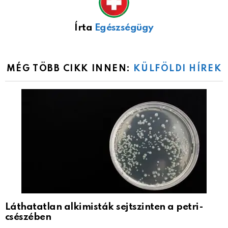
Írta
Egészségügy
MÉG TÖBB CIKK INNEN:
KÜLFÖLDI HÍREK
Láthatatlan alkimisták sejtszinten a petri-
csészében