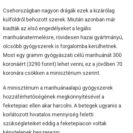
Csehországban nagyon drágák ezek a kizárólag
külföldről behozott szerek. Miután azonban már
kiadták az első engedélyeket a legális
marihuánatermelésre, rövidesen hazai gyártmányú,
olcsóbb gyógyszerek is forgalomba kerülhetnek.
Most egy gramm gyógyászati célú marihuánát 300
koronáért (3290 forint) lehet venni, ez a jövőben 70
koronára csökken a minisztérium szerint.
A minisztérium a marihuánaalapú gyógyszerek
hozzáférhetőségének megkönnyítésével a
feketepiac ellen akar harcolni. A betegek ugyanis a
korlátozott hivatalos mennyiség feletti
szükségleteiket eddig a feketepiacon voltak
kénytelenek beszerezni.