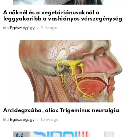
A nőknél és a vegetáriánusoknál a
leggyakoribb a vashiányos vérszegénység
írta
Egészségügy
9 év ago
Arcidegzsába, alias Trigeminus neuralgia
írta
Egészségügy
15 év ago