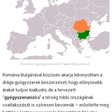
Románia "gyógyszerunióra" lépne Bulgáriával
Románia Bulgáriával közösen akarja lebonyolítani a
drága gyógyszerek beszerzését, hogy előnyösebb
árakat tudjon kialkudni, de a tervezett
“
gyógyszerunió
ba” a térség többi országának
csatlakozását is szívesen bevonnák – erősítette meg