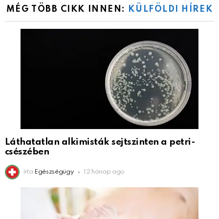
MÉG TÖBB CIKK INNEN:
KÜLFÖLDI HÍREK
Láthatatlan alkimisták sejtszinten a petri-
csészében
írta
Egészségügy
12 hónap ago