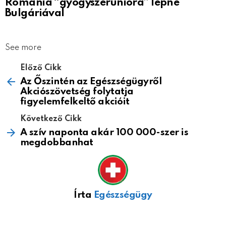
Románia “gyógyszerunióra” lépne
Bulgáriával
See more
Előző Cikk
Az Őszintén az Egészségügyről
Akciószövetség folytatja
figyelemfelkeltő akcióit
Következő Cikk
A szív naponta akár 100 000-szer is
megdobbanhat
Írta
Egészségügy