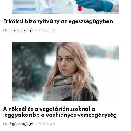
Erkölcsi bizonyítvány az egészségügyben
írta
Egészségügy
2 év ago
A nőknél és a vegetáriánusoknál a
leggyakoribb a vashiányos vérszegénység
írta
Egészségügy
9 év ago