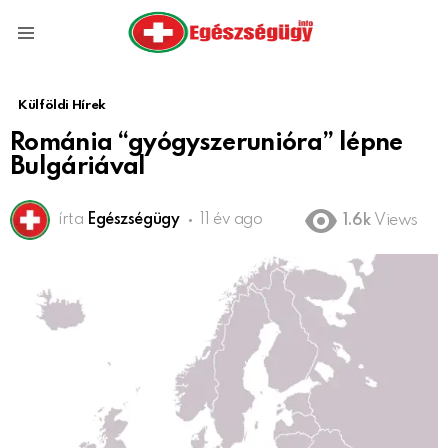
Menu
Külföldi Hírek
Románia “gyógyszerunióra” lépne
Bulgáriával
írta
Egészségügy
11 év ago
1.6k
Views