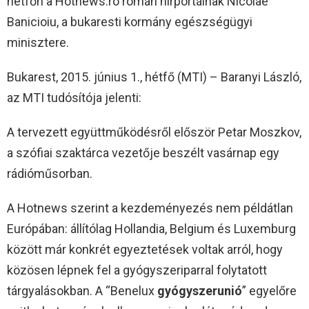
hétfőn a Hotnews.ro román hírportálnak Nicolae
Banicioiu, a bukaresti kormány egészségügyi
minisztere.
Bukarest, 2015. június 1., hétfő (MTI) – Baranyi László,
az MTI tudósítója jelenti:
A tervezett együttműködésről először Petar Moszkov,
a szófiai szaktárca vezetője beszélt vasárnap egy
rádióműsorban.
A Hotnews szerint a kezdeményezés nem példátlan
Európában: állítólag Hollandia, Belgium és Luxemburg
között már konkrét egyeztetések voltak arról, hogy
közösen lépnek fel a gyógyszeriparral folytatott
tárgyalásokban. A “Benelux
gyógyszerunió
” egyelőre