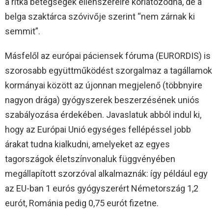
a ritka betegségek ellenszereire korlátozódna, de a
belga szaktárca szóvivője szerint “nem zárnak ki
semmit”.
Másfelől az európai páciensek fóruma (EURORDIS) is
szorosabb együttműködést szorgalmaz a tagállamok
kormányai között az újonnan megjelenő (többnyire
nagyon drága) gyógyszerek beszerzésének uniós
szabályozása érdekében. Javaslatuk abból indul ki,
hogy az Európai Unió egységes fellépéssel jobb
árakat tudna kialkudni, amelyeket az egyes
tagországok életszínvonaluk függvényében
megállapított szorzóval alkalmaznák: így például egy
az EU-ban 1 eurós gyógyszerért Németország 1,2
eurót, Románia pedig 0,75 eurót fizetne.