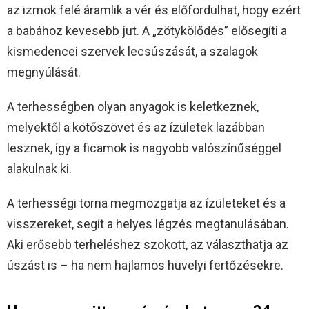
az izmok felé áramlik a vér és előfordulhat, hogy ezért
a babához kevesebb jut. A „zötykölődés” elősegíti a
kismedencei szervek lecsúszását, a szalagok
megnyúlását.
A terhességben olyan anyagok is keletkeznek,
melyektől a kötőszövet és az ízületek lazábban
lesznek, így a ficamok is nagyobb valószínűséggel
alakulnak ki.
A terhességi torna megmozgatja az ízületeket és a
visszereket, segít a helyes légzés megtanulásában.
Aki erősebb terheléshez szokott, az választhatja az
úszást is – ha nem hajlamos hüvelyi fertőzésekre.