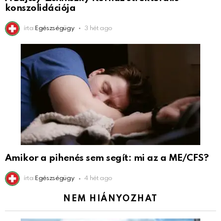
konszolidációja
írta
Egészségügy
3 hét ago
Amikor a pihenés sem segít: mi az a ME/CFS?
írta
Egészségügy
4 hét ago
NEM HIÁNYOZHAT