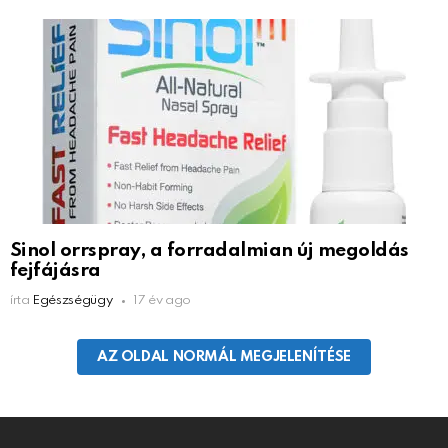
Sinol orrspray, a forradalmian új megoldás
fejfájásra
írta
Egészségügy
17 év ago
AZ OLDAL NORMÁL MEGJELENÍTÉSE