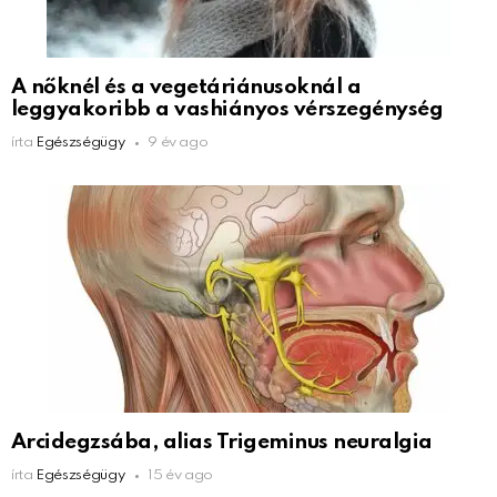
A nőknél és a vegetáriánusoknál a
leggyakoribb a vashiányos vérszegénység
írta
Egészségügy
9 év ago
Arcidegzsába, alias Trigeminus neuralgia
írta
Egészségügy
15 év ago