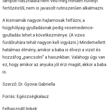
tampon használata nem véd meg minden hüvelyi
fertőzéstől, nem is javasolt rutinszerűen alkalmazni.
A kismamák nagyon hajlamosak felfázni, a
húgyhólyag-gyulladásnak pedig vesemedence-
gyulladás lehet a következménye. (A vizes
fürdőruhára tehát nagyon kell vigyázni.) Mindemellett
hatalmas élmény, amikor a baba is élvezi a vizet és
hozzáfog „pancsolni” a hasunkban. Valahogy úgy van
ez, hogy amikor az anyuka jól érzi magát, akkor a baba
is.
Szerző: Dr. Gyovai Gabriella
Forrás: Egészségkalauz
Felhasznált linkek: