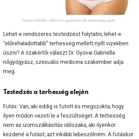
Fontos kérdés: aktív mozgásformák terhesség alatt
Lehet-e rendszeres testedzést folytatni, lehet-e
“előrehaladottabb” terhesség mellett nyílt vizekben
úszni? A szakértői választ Dr. Gyovai Gabriella
nőgyógyász, szexuális medicina szakember adja
meg.
Testedzés a terhesség elején
Futás: Van, aki eddig is futott és megszokta, hogy
ilyen módon vezeti le a feszültséget. A terhesség
nem az izomszálkásítás időszaka, aki ilyenkor
kezdené a futást, azt inkább lebeszélném. A futáskor