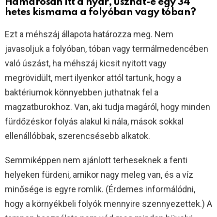
Hamarosan itt a nyár, úszhat-e egy 34
hetes kismama a folyóban vagy tóban?
Ezt a méhszáj állapota határozza meg. Nem
javasoljuk a folyóban, tóban vagy termálmedencében
való úszást, ha méhszáj kicsit nyitott vagy
megrövidült, mert ilyenkor attól tartunk, hogy a
baktériumok könnyebben juthatnak fel a
magzatburokhoz. Van, aki tudja magáról, hogy minden
fürdőzéskor folyás alakul ki nála, mások sokkal
ellenállóbbak, szerencsésebb alkatok.
Semmiképpen nem ajánlott terheseknek a fenti
helyeken fürdeni, amikor nagy meleg van, és a víz
minősége is egyre romlik. (Érdemes informálódni,
hogy a környékbeli folyók mennyire szennyezettek.) A