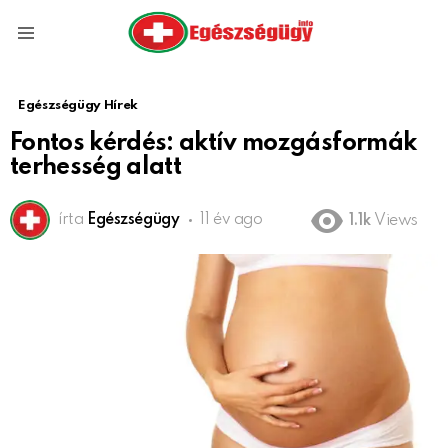
Menu
Egészségügy Hírek
Fontos kérdés: aktív mozgásformák
terhesség alatt
írta
Egészségügy
11 év ago
1.1k
Views