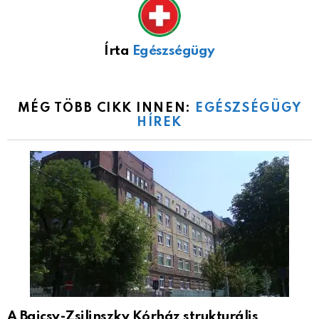
Írta
Egészségügy
MÉG TÖBB CIKK INNEN:
EGÉSZSÉGÜGY
HÍREK
A Bajcsy-Zsilinszky Kórház strukturális