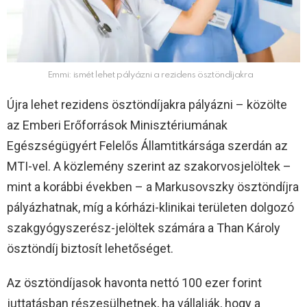
Emmi: ismét lehet pályázni a rezidens ösztöndíjakra
Újra lehet rezidens ösztöndíjakra pályázni – közölte
az Emberi Erőforrások Minisztériumának
Egészségügyért Felelős Államtitkársága szerdán az
MTI-vel. A közlemény szerint az szakorvosjelöltek –
mint a korábbi években – a Markusovszky ösztöndíjra
pályázhatnak, míg a kórházi-klinikai területen dolgozó
szakgyógyszerész-jelöltek számára a Than Károly
ösztöndíj biztosít lehetőséget.
Az ösztöndíjasok havonta nettó 100 ezer forint
juttatásban részesülhetnek, ha vállalják, hogy a