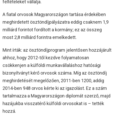
feltételeket vállalja.
A fiatal orvosok Magyarországon tartása érdekében
meghirdetett ösztöndíjpályázatra eddig csaknem 1,9
milliárd forintot fordított a kormány; ez az összeg
most 2,8 milliárd forintra emelkedett.
Mint írták: az ösztöndíjprogram jelentősen hozzájárult
ahhoz, hogy 2012-től kezdve folyamatosan
csökkenjen a külföldi munkavállaláshoz hatósági
bizonyítványt kérő orvosok száma. Míg az ösztöndíj
meghirdetését megelőzően, 2011-ben 1200, addig
2014-ben 948 orvos kérte ki az igazolást. Ez a szám
tartalmazza a Magyarországon diplomát szerző, majd
hazájukba visszatérő külföldi orvosokat is – tették
hozzá.