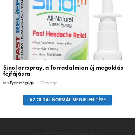
Sinol orrspray, a forradalmian új megoldás
fejfájásra
írta
Egészségügy
17 év ago
AZ OLDAL NORMÁL MEGJELENÍTÉSE
© 2003 - 2026 Egészségügy.Info