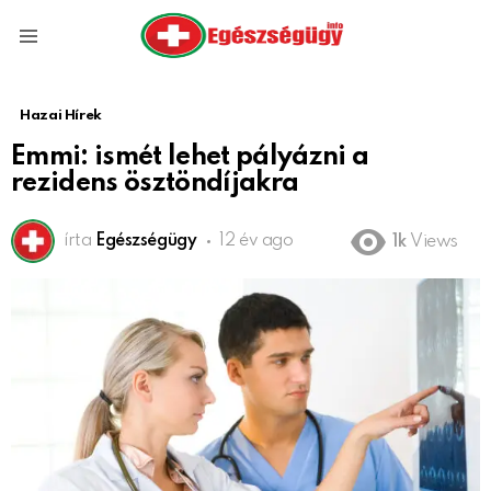
Menu
Hazai Hírek
Emmi: ismét lehet pályázni a
rezidens ösztöndíjakra
írta
Egészségügy
12 év ago
1k
Views