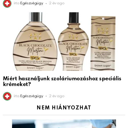
írta
Egészségügy
2 év ago
Miért használjunk szoláriumozáshoz speciális
krémeket?
írta
Egészségügy
2 év ago
NEM HIÁNYOZHAT