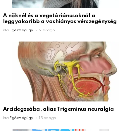
A nőknél és a vegetáriánusoknál a
leggyakoribb a vashiányos vérszegénység
írta
Egészségügy
9 év ago
Arcidegzsába, alias Trigeminus neuralgia
írta
Egészségügy
15 év ago