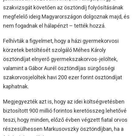
szakvizsgát követően az ösztöndíj folyósításának
megfelelő ideig Magyarországon dolgoznak majd, és
nem fogadnak el hálapénzt – tették hozzá.
Felhívták a figyelmet, hogy a házi gyermekorvosi
körzetek betöltését szolgáló Méhes Károly
ösztöndíjat elnyerő gyermekszakorvos-jelöltek,
valamint a Gábor Aurél ösztöndíjas sürgősségi
szakorvosjelöltek havi 200 ezer forint ösztöndíjat
kaphatnak.
Megjegyezték azt is, hogy az idei költségvetésben
biztosított 900 millió forintos keretösszeg lehetővé
teszi, hogy minden, előző évben végzett fiatal orvos
részesülhessen Markusovszky ösztöndíjban, ha a