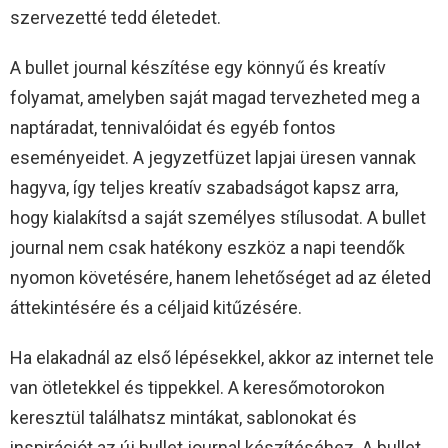
szervezetté tedd életedet.
A bullet journal készítése egy könnyű és kreatív
folyamat, amelyben saját magad tervezheted meg a
naptáradat, tennivalóidat és egyéb fontos
eseményeidet. A jegyzetfüzet lapjai üresen vannak
hagyva, így teljes kreatív szabadságot kapsz arra,
hogy kialakítsd a saját személyes stílusodat. A bullet
journal nem csak hatékony eszköz a napi teendők
nyomon követésére, hanem lehetőséget ad az életed
áttekintésére és a céljaid kitűzésére.
Ha elakadnál az első lépésekkel, akkor az internet tele
van ötletekkel és tippekkel. A keresőmotorokon
keresztül találhatsz mintákat, sablonokat és
inspirációt az új bullet journal készítéséhez. A bullet