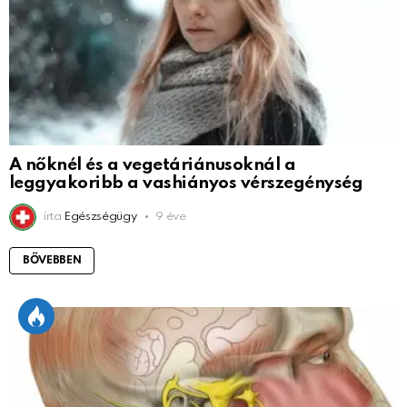
A nőknél és a vegetáriánusoknál a
leggyakoribb a vashiányos vérszegénység
írta
Egészségügy
9 éve
BŐVEBBEN