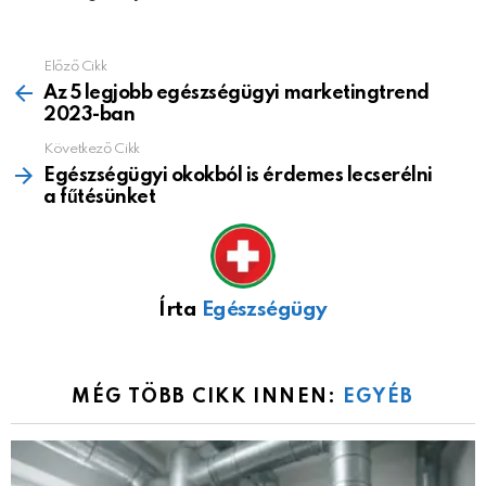
Előző Cikk
See
more
Az 5 legjobb egészségügyi marketingtrend
2023-ban
Következő Cikk
Egészségügyi okokból is érdemes lecserélni
a fűtésünket
Írta
Egészségügy
MÉG TÖBB CIKK INNEN:
EGYÉB