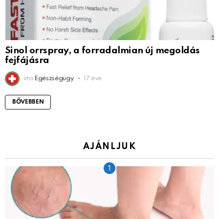
Sinol orrspray, a forradalmian új megoldás
fejfájásra
írta
Egészségügy
17 éve
BŐVEBBEN
AJÁNLJUK