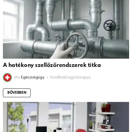
A hatékony szellőzőrendszerek titka
írta
Egészségügy
körülbelül egy hónapja
BŐVEBBEN