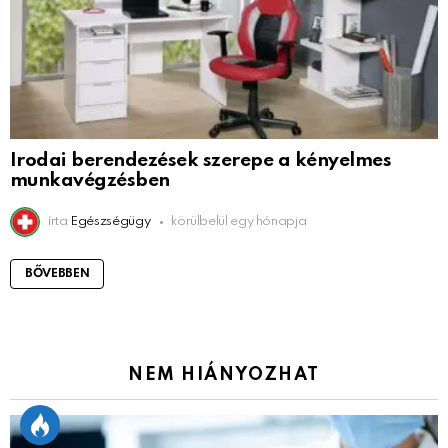
Irodai berendezések szerepe a kényelmes
munkavégzésben
írta
Egészségügy
körülbelül egy hónapja
BŐVEBBEN
NEM HIÁNYOZHAT