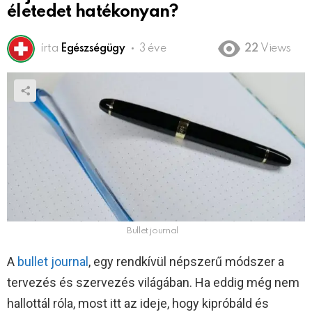
életedet hatékonyan?
írta
Egészségügy
3 éve
22
Views
Bullet journal
A
bullet journal
, egy rendkívül népszerű módszer a
tervezés és szervezés világában. Ha eddig még nem
hallottál róla, most itt az ideje, hogy kipróbáld és