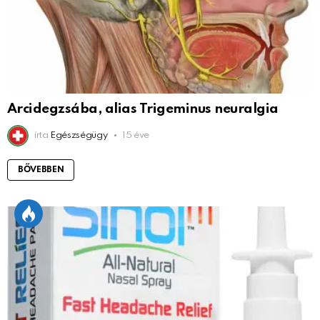
Arcidegzsába, alias Trigeminus neuralgia
írta
Egészségügy
15 éve
BŐVEBBEN