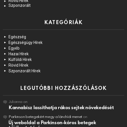
Rövid Hírek
Szponzorált
KATEGÓRIÁK
Egészség
Egészségügy Hírek
Egyéb
Hazai Hírek
Külföldi Hírek
Rövid Hírek
Szponzorált Hírek
LEGUTÓBBI HOZZÁSZÓLÁSOK
Julianna
on
Kannabisz lassíthatja rákos sejtek növekedését
Parkinson betegekért megy a lánchídi menet
on
Új weboldal a Parkinson-kóros betegek