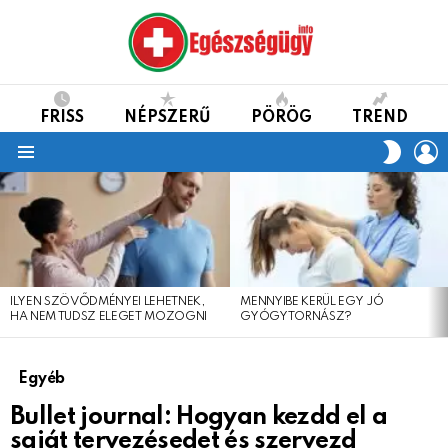
FRISS
NÉPSZERŰ
PÖRÖG
TREND
L
SWITC
SKIN
Menu
LEGFRISSEBB
CIKKEINK
ILYEN SZÖVŐDMÉNYEI LEHETNEK,
MENNYIBE KERÜL EGY JÓ
HA NEM TUDSZ ELEGET MOZOGNI
GYÓGYTORNÁSZ?
Egyéb
Bullet journal: Hogyan kezdd el a
saját tervezésedet és szervezd