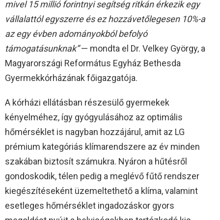
mivel 15 millió forintnyi segítség ritkán érkezik egy
vállalattól egyszerre és ez hozzávetőlegesen 10%-a
az egy évben adományokból befolyó
támogatásunknak
”
— mondta el Dr. Velkey György, a
Magyarországi Református Egyház Bethesda
Gyermekkórházának főigazgatója.
A kórházi ellátásban részesülő gyermekek
kényelméhez, így gyógyulásához az optimális
hőmérséklet is nagyban hozzájárul, amit az LG
prémium kategóriás klímarendszere az év minden
szakában biztosít számukra. Nyáron a hűtésről
gondoskodik, télen pedig a meglévő fűtő rendszer
kiegészítéseként üzemeltethető a klíma, valamint
esetleges hőmérséklet ingadozáskor gyors