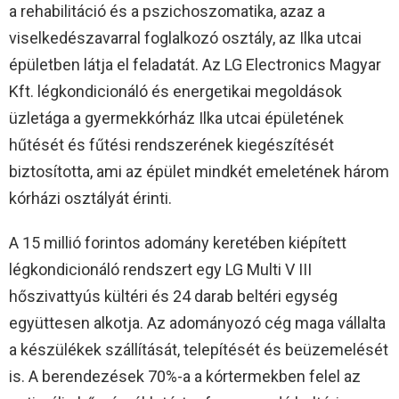
a rehabilitáció és a pszichoszomatika, azaz a
viselkedészavarral foglalkozó osztály, az Ilka utcai
épületben látja el feladatát. Az LG Electronics Magyar
Kft. légkondicionáló és energetikai megoldások
üzletága a gyermekkórház Ilka utcai épületének
hűtését és fűtési rendszerének kiegészítését
biztosította, ami az épület mindkét emeletének három
kórházi osztályát érinti.
A 15 millió forintos adomány keretében kiépített
légkondicionáló rendszert egy LG Multi V III
hőszivattyús kültéri és 24 darab beltéri egység
együttesen alkotja. Az adományozó cég maga vállalta
a készülékek szállítását, telepítését és beüzemelését
is. A berendezések 70%-a a kórtermekben felel az