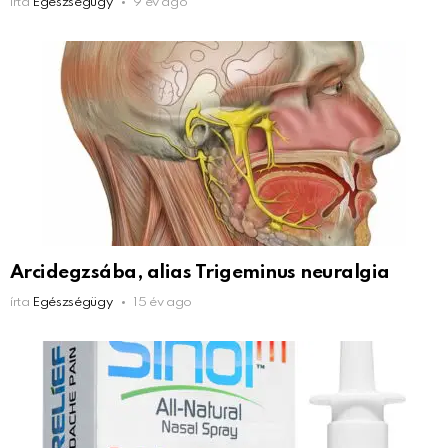
írta
Egészségügy
9 év ago
Arcidegzsába, alias Trigeminus neuralgia
írta
Egészségügy
15 év ago