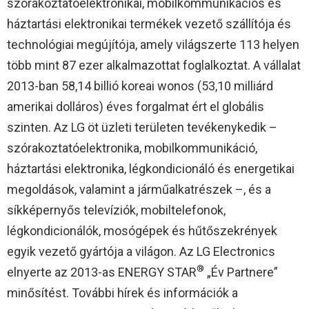
szórakoztatóelektronikai, mobilkommunikációs és
háztartási elektronikai termékek vezető szállítója és
technológiai megújítója, amely világszerte 113 helyen
több mint 87 ezer alkalmazottat foglalkoztat. A vállalat
2013-ban 58,14 billió koreai wonos (53,10 milliárd
amerikai dolláros) éves forgalmat ért el globális
szinten. Az LG öt üzleti területen tevékenykedik –
szórakoztatóelektronika, mobilkommunikáció,
háztartási elektronika, légkondicionáló és energetikai
megoldások, valamint a járműalkatrészek –, és a
síkképernyős televíziók, mobiltelefonok,
légkondicionálók, mosógépek és hűtőszekrények
egyik vezető gyártója a világon. Az LG Electronics
®
elnyerte az 2013-as ENERGY STAR
„Év Partnere”
minősítést. További hírek és információk a