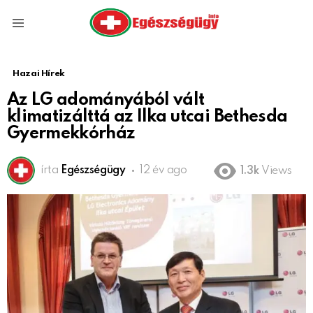
Menu
Hazai Hírek
Az LG adományából vált
klimatizálttá az Ilka utcai Bethesda
Gyermekkórház
írta
Egészségügy
12 év ago
1.3k
Views