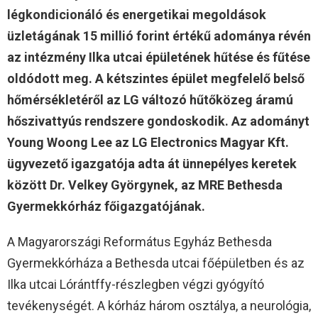
légkondicionáló és energetikai megoldások
üzletágának 15 millió forint értékű adománya révén
az intézmény Ilka utcai épületének hűtése és fűtése
oldódott meg. A kétszintes épület megfelelő belső
hőmérsékletéről az LG változó hűtőközeg áramú
hőszivattyús rendszere gondoskodik. Az adományt
Young Woong Lee az LG Electronics Magyar Kft.
ügyvezető igazgatója adta át ünnepélyes keretek
között Dr. Velkey Györgynek, az MRE Bethesda
Gyermekkórház főigazgatójának.
A Magyarországi Református Egyház Bethesda
Gyermekkórháza a Bethesda utcai főépületben és az
Ilka utcai Lórántffy-részlegben végzi gyógyító
tevékenységét. A kórház három osztálya, a neurológia,