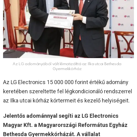
Az LG adományából vált klimatizálttá az Ilka utcai Bethesda
Gyermekkórház
Az LG Electronics 15 000 000 forint értékű adomány
keretében szereltette fel légkondicionáló rendszerrel
az Ilka utcai kórház kórtermeit és kezelő helyiségeit.
Jelentős adománnyal segíti az LG Electronics
Magyar Kft. a Magyarországi Református Egyház
Bethesda Gyermekkórházát. A vállalat