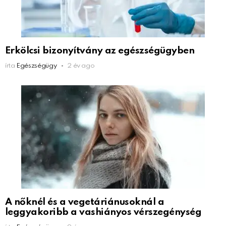
Erkölcsi bizonyítvány az egészségügyben
írta
Egészségügy
2 év ago
A nőknél és a vegetáriánusoknál a
leggyakoribb a vashiányos vérszegénység