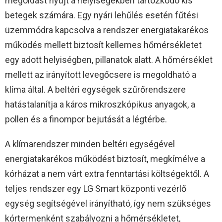
megoldást nyújt a helyiségekben tartózkodó kis
betegek számára. Egy nyári lehűlés esetén fűtési
üzemmódra kapcsolva a rendszer energiatakarékos
működés mellett biztosít kellemes hőmérsékletet
egy adott helyiségben, pillanatok alatt. A hőmérséklet
mellett az irányított levegőcsere is megoldható a
klíma által. A beltéri egységek szűrőrendszere
hatástalanítja a káros mikroszkópikus anyagok, a
pollen és a finompor bejutását a légtérbe.
A klímarendszer minden beltéri egységével
energiatakarékos működést biztosít, megkímélve a
kórházat a nem várt extra fenntartási költségektől. A
teljes rendszer egy LG Smart központi vezérlő
egység segítségével irányítható, így nem szükséges
kórtermenként szabályozni a hőmérsékletet,