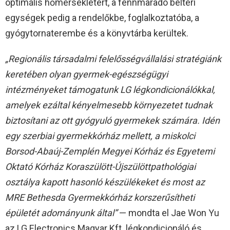
optimális hőmérsékletért, a fennmaradó beltéri
egységek pedig a rendelőkbe, foglalkoztatóba, a
gyógytornaterembe és a könyvtárba kerültek.
„Regionális társadalmi felelősségvállalási stratégiánk
keretében olyan gyermek-egészségügyi
intézményeket támogatunk LG légkondicionálókkal,
amelyek ezáltal kényelmesebb környezetet tudnak
biztosítani az ott gyógyuló gyermekek számára. Idén
egy szerbiai gyermekkórház mellett, a miskolci
Borsod-Abaúj-Zemplén Megyei Kórház és Egyetemi
Oktató Kórház Koraszülött-Újszülöttpathológiai
osztálya kapott hasonló készülékeket és most az
MRE Bethesda Gyermekkórház korszerűsítheti
épületét adományunk által”
— mondta el Jae Won Yu
az LG Electronics Magyar Kft. légkondicionáló és