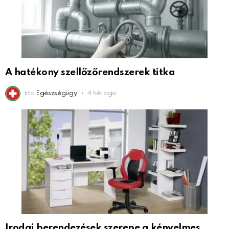
A hatékony szellőzőrendszerek titka
írta
Egészségügy
4 hét ago
Irodai berendezések szerepe a kényelmes