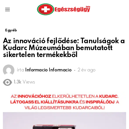
Menu
Egyéb
Az innováció fejlődése: Tanulságok a
Kudarc Múzeumában bemutatott
sikertelen termékekből
írta
Informacio Informacio
2 év ago
1.3k
Views