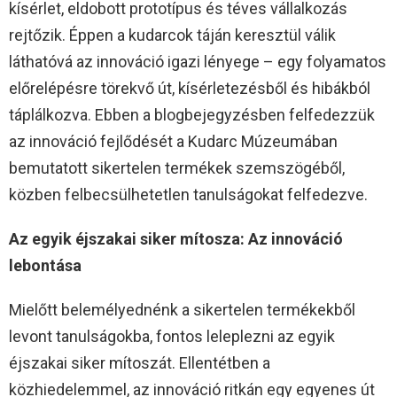
kísérlet, eldobott prototípus és téves vállalkozás
rejtőzik. Éppen a kudarcok táján keresztül válik
láthatóvá az innováció igazi lényege – egy folyamatos
előrelépésre törekvő út, kísérletezésből és hibákból
táplálkozva. Ebben a blogbejegyzésben felfedezzük
az innováció fejlődését a Kudarc Múzeumában
bemutatott sikertelen termékek szemszögéből,
közben felbecsülhetetlen tanulságokat felfedezve.
Az egyik éjszakai siker mítosza: Az innováció
lebontása
Mielőtt belemélyednénk a sikertelen termékekből
levont tanulságokba, fontos leleplezni az egyik
éjszakai siker mítoszát. Ellentétben a
közhiedelemmel, az innováció ritkán egy egyenes út