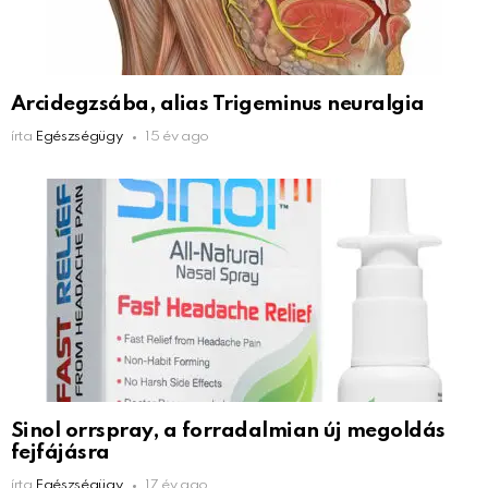
Arcidegzsába, alias Trigeminus neuralgia
írta
Egészségügy
15 év ago
Sinol orrspray, a forradalmian új megoldás
fejfájásra
írta
Egészségügy
17 év ago