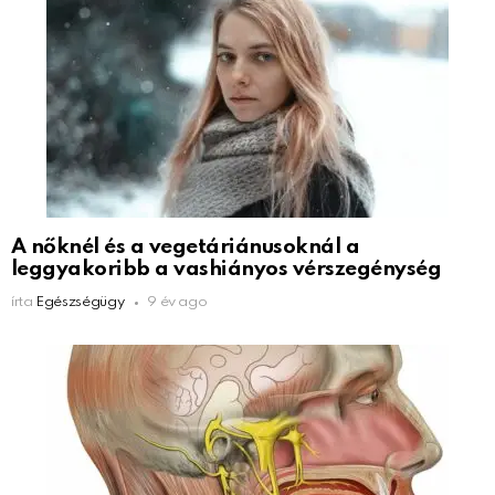
A nőknél és a vegetáriánusoknál a
leggyakoribb a vashiányos vérszegénység
írta
Egészségügy
9 év ago