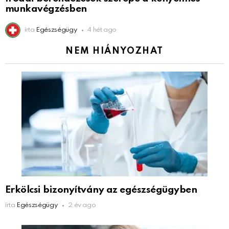
munkavégzésben
írta
Egészségügy
4 hét ago
NEM HIÁNYOZHAT
Erkölcsi bizonyítvány az egészségügyben
írta
Egészségügy
2 év ago