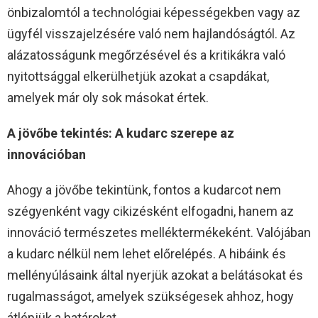
önbizalomtól a technológiai képességekben vagy az
ügyfél visszajelzésére való nem hajlandóságtól. Az
alázatosságunk megőrzésével és a kritikákra való
nyitottsággal elkerülhetjük azokat a csapdákat,
amelyek már oly sok másokat értek.
A jövőbe tekintés: A kudarc szerepe az
innovációban
Ahogy a jövőbe tekintünk, fontos a kudarcot nem
szégyenként vagy cikizésként elfogadni, hanem az
innováció természetes melléktermékeként. Valójában
a kudarc nélkül nem lehet előrelépés. A hibáink és
mellényúlásaink által nyerjük azokat a belátásokat és
rugalmasságot, amelyek szükségesek ahhoz, hogy
átlépjük a határokat.