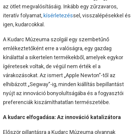
az ötlet megvalósításáig. Inkább egy zűrzavaros,
iteratív folyamat,
kísérletezés
sel, visszalépésekkel és
igen, kudarcokkal.
A Kudarc Múzeuma szolgál egy szembetűnő
emlékeztetőként erre a valóságra, egy gazdag
kínálattal a sikertelen termékekből, amelyek egykor
ígéretesek voltak, de végül nem érték el a
várakozásokat. Az ismert „Apple Newton”-től az
elhibázott „Segway”-ig, minden kiállítás bepillantást
nyújt az innováció bonyolultságába és a fogyasztói
preferenciák kiszámíthatatlan természetébe.
A kudarc elfogadása: Az innováció katalizátora
Először pillantásra a Kudarc Múzeuma olyannak