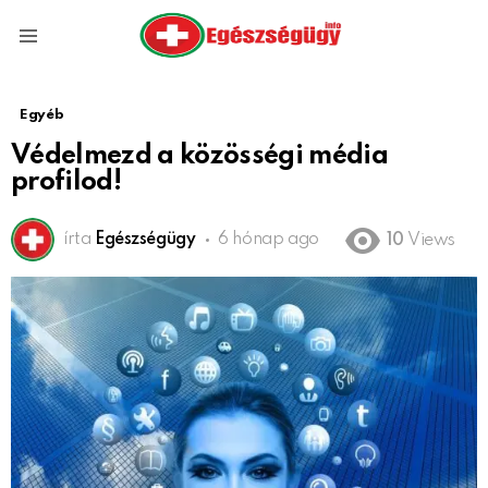
Menu
Egyéb
Védelmezd a közösségi média
profilod!
írta
Egészségügy
6 hónap ago
10
Views