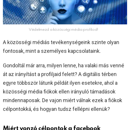
Védelmezd a közösségi média profilod!
A közösségi médiás tevékenységeink szinte olyan
fontosak, mint a személyes kapcsolataink.
Gondoltál már arra, milyen lenne, ha valaki más venné
át az irányítást a profiljaid felett? A digitális térben
egyre többször látunk példát ilyen esetekre, ahol a
közösségi média fiókok ellen irányuló támadások
mindennaposak. De vajon miért válnak ezek a fiókok
célpontokká, és hogyan tudsz fellépni ellenük?
Miért vonzó célpontok a facebook