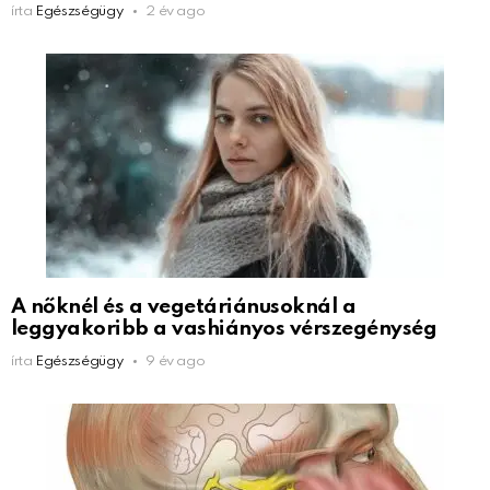
írta
Egészségügy
2 év ago
A nőknél és a vegetáriánusoknál a
leggyakoribb a vashiányos vérszegénység
írta
Egészségügy
9 év ago