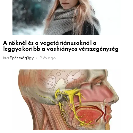
A nőknél és a vegetáriánusoknál a
leggyakoribb a vashiányos vérszegénység
írta
Egészségügy
9 év ago