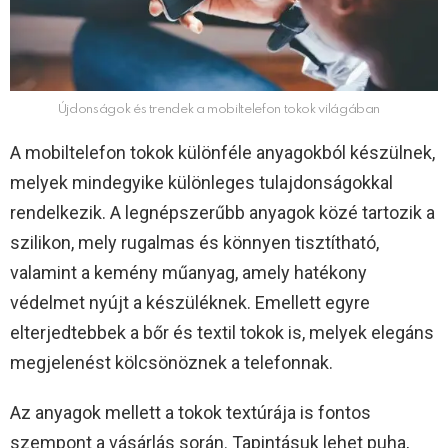
Újdonságok és trendek a mobiltelefon tokok világában
A mobiltelefon tokok különféle anyagokból készülnek,
melyek mindegyike különleges tulajdonságokkal
rendelkezik. A legnépszerűbb anyagok közé tartozik a
szilikon, mely rugalmas és könnyen tisztítható,
valamint a kemény műanyag, amely hatékony
védelmet nyújt a készüléknek. Emellett egyre
elterjedtebbek a bőr és textil tokok is, melyek elegáns
megjelenést kölcsönöznek a telefonnak.
Az anyagok mellett a tokok textúrája is fontos
szempont a vásárlás során. Tapintásuk lehet puha,