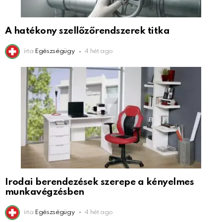
A hatékony szellőzőrendszerek titka
írta
Egészségügy
4 hét ago
Irodai berendezések szerepe a kényelmes
munkavégzésben
írta
Egészségügy
4 hét ago