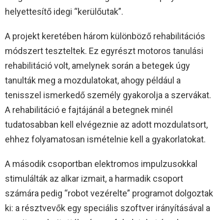
helyettesítő idegi “kerülőutak”.
A projekt keretében három különböző rehabilitációs
módszert teszteltek. Ez egyrészt motoros tanulási
rehabilitáció volt, amelynek során a betegek úgy
tanulták meg a mozdulatokat, ahogy például a
tenisszel ismerkedő személy gyakorolja a szervákat.
A rehabilitáció e fajtájánál a betegnek minél
tudatosabban kell elvégeznie az adott mozdulatsort,
ehhez folyamatosan ismételnie kell a gyakorlatokat.
A második csoportban elektromos impulzusokkal
stimulálták az alkar izmait, a harmadik csoport
számára pedig “robot vezérelte” programot dolgoztak
ki: a résztvevők egy speciális szoftver irányításával a