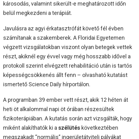
károsodás, valamint sikerült-e meghatározott időn
belül megkezdeni a terápiát.
Javulásra az agyi érkatasztrófát követő fél évben
számítanak a szakemberek. A Floridai Egyetemen
végzett vizsgálatokban viszont olyan betegek vettek
részt, akiknél egy évvel vagy még hosszabb idővel a
protokoll szerint elvégzett rehabilitáció után is tartós
képességcsökkenés állt fenn – olvasható kutatást
ismertető Science Daily hírportálon.
A programban 39 ember vett részt, akik 12 héten át
heti öt alkalommal napi öt órában részesültek
fizikoterápiában. A kutatás során azt vizsgálták, hogy
miként alakíthatók ki a
szélütés
következtében
megszakadt “normális” ingerületátviteli pályákat