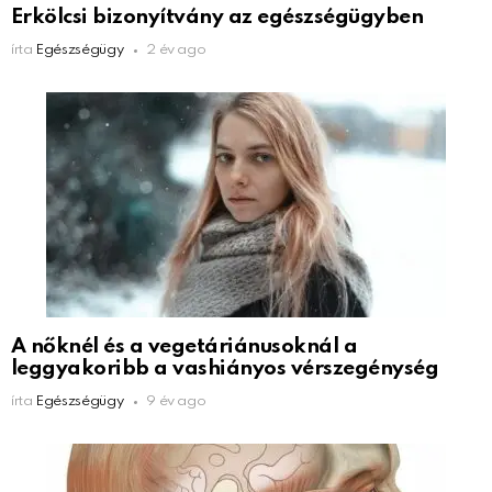
Erkölcsi bizonyítvány az egészségügyben
írta
Egészségügy
2 év ago
A nőknél és a vegetáriánusoknál a
leggyakoribb a vashiányos vérszegénység
írta
Egészségügy
9 év ago