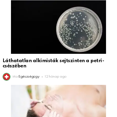
Láthatatlan alkimisták sejtszinten a petri-
csészében
írta
Egészségügy
12 hónap ago