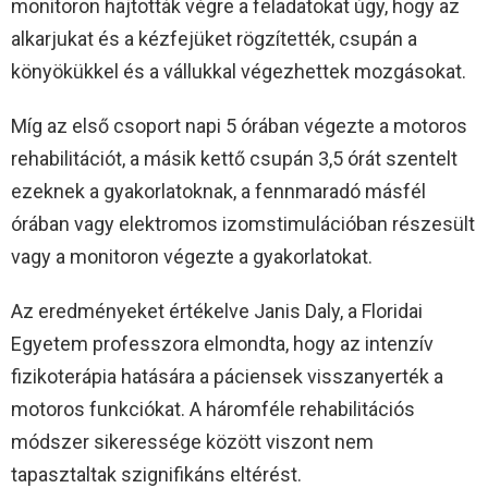
monitoron hajtották végre a feladatokat úgy, hogy az
alkarjukat és a kézfejüket rögzítették, csupán a
könyökükkel és a vállukkal végezhettek mozgásokat.
Míg az első csoport napi 5 órában végezte a motoros
rehabilitációt, a másik kettő csupán 3,5 órát szentelt
ezeknek a gyakorlatoknak, a fennmaradó másfél
órában vagy elektromos izomstimulációban részesült
vagy a monitoron végezte a gyakorlatokat.
Az eredményeket értékelve Janis Daly, a Floridai
Egyetem professzora elmondta, hogy az intenzív
fizikoterápia hatására a páciensek visszanyerték a
motoros funkciókat. A háromféle rehabilitációs
módszer sikeressége között viszont nem
tapasztaltak szignifikáns eltérést.