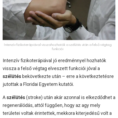
Intenzív fizikoterápiával visszahozhatók a szélütés után a felső végtag
funkciói
Intenzív fizikoterápiával jó eredménnyel hozhatók
vissza a felső végtag elveszett funkciói jóval a
szélütés
bekövetkezte után – erre a következtetésre
jutottak a Floridai Egyetem kutatói.
A
szélütés
(stroke) után akár azonnal is elkezdődhet a
regenerálódás, attól függően, hogy az agy mely
területei voltak érintettek, mekkora kiterjedésű volt a