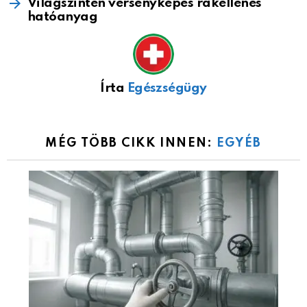
Világszinten versenyképes rákellenes
hatóanyag
Írta
Egészségügy
MÉG TÖBB CIKK INNEN:
EGYÉB