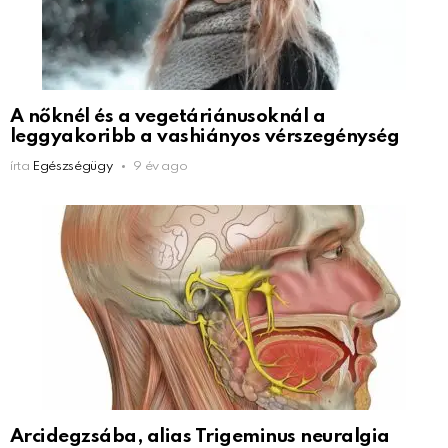
A nőknél és a vegetáriánusoknál a
leggyakoribb a vashiányos vérszegénység
írta
Egészségügy
9 év ago
Arcidegzsába, alias Trigeminus neuralgia