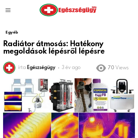
Menu
Egyéb
Radiátor átmosás: Hatékony
megoldások lépésről lépésre
írta
Egészségügy
3 év ago
70
Views