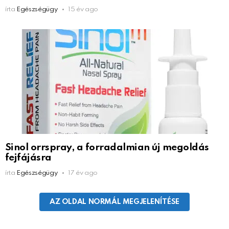
írta
Egészségügy
15 év ago
Sinol orrspray, a forradalmian új megoldás
fejfájásra
írta
Egészségügy
17 év ago
AZ OLDAL NORMÁL MEGJELENÍTÉSE