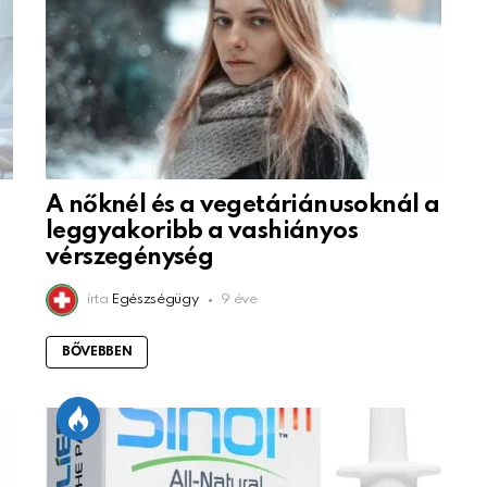
A nőknél és a vegetáriánusoknál a
leggyakoribb a vashiányos
vérszegénység
írta
Egészségügy
9 éve
BŐVEBBEN