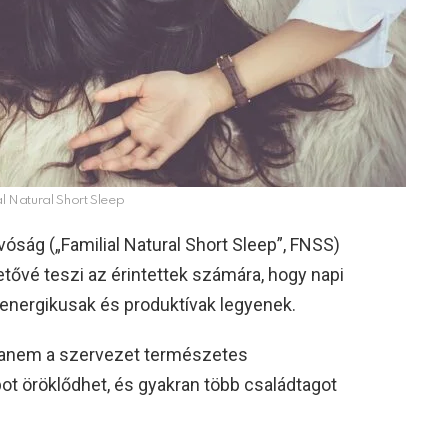
l Natural Short Sleep
óság („Familial Natural Short Sleep”, FNSS)
hetővé teszi az érintettek számára, hogy napi
, energikusak és produktívak legyenek.
hanem a szervezet természetes
ot öröklődhet, és gyakran több családtagot