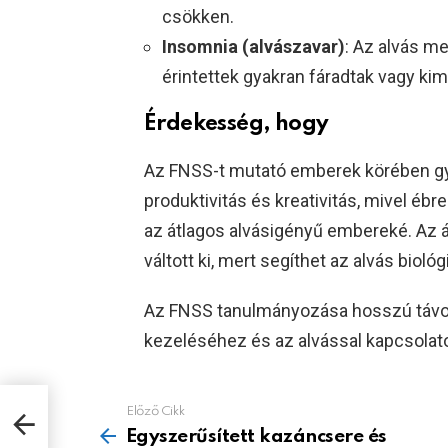
csökken.
Insomnia (alvászavar)
: Az alvás m
érintettek gyakran fáradtak vagy kim
Érdekesség, hogy
Az FNSS-t mutató emberek körében gy
produktivitás és kreativitás, mivel ébr
az átlagos alvásigényű embereké. Az á
váltott ki, mert segíthet az alvás biol
Az FNSS tanulmányozása hosszú távon
kezeléséhez és az alvással kapcsola
Előző Cikk
See
more
Egyszerűsített kazáncsere és