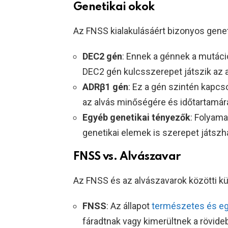
Genetikai okok
Az FNSS kialakulásáért bizonyos genet
DEC2 gén
: Ennek a génnek a mutáci
DEC2 gén kulcsszerepet játszik az 
ADRβ1 gén
: Ez a gén szintén kapcso
az alvás minőségére és időtartamár
Egyéb genetikai tényezők
: Folyama
genetikai elemek is szerepet játszh
FNSS vs. Alvászavar
Az FNSS és az alvászavarok közötti k
FNSS
: Az állapot
természetes és e
fáradtnak vagy kimerültnek a rövide