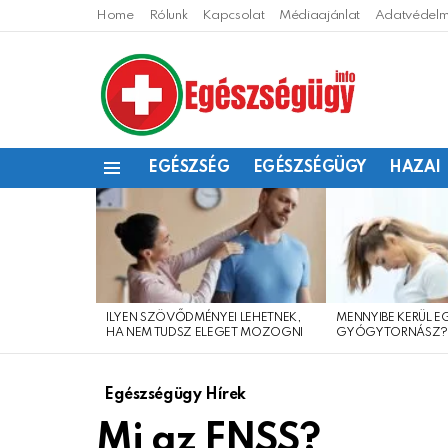
Home
Rólunk
Kapcsolat
Médiaajánlat
Adatvédelmi
EGÉSZSÉG
EGÉSZSÉGÜGY
HAZAI
Menu
LEGFRISSEBB
CIKKEINK
ILYEN SZÖVŐDMÉNYEI LEHETNEK,
MENNYIBE KERÜL E
HA NEM TUDSZ ELEGET MOZOGNI
GYÓGYTORNÁSZ
Egészségügy Hírek
Mi az FNSS?