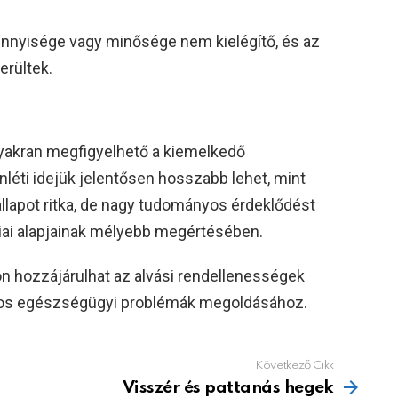
ennyisége vagy minősége nem kielégítő, és az
erültek.
akran megfigyelhető a kiemelkedő
enléti idejük jelentősen hosszabb lehet, mint
llapot ritka, de nagy tudományos érdeklődést
ógiai alapjainak mélyebb megértésében.
 hozzájárulhat az alvási rendellenességek
tos egészségügyi problémák megoldásához.
Következő Cikk
Visszér és pattanás hegek