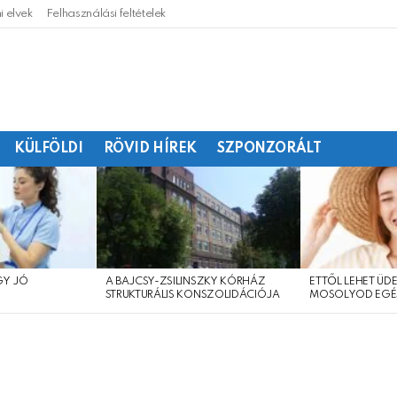
 elvek
Felhasználási feltételek
KÜLFÖLDI
RÖVID HÍREK
SZPONZORÁLT
GY JÓ
A BAJCSY-ZSILINSZKY KÓRHÁZ
ETTŐL LEHET ÜDE
?
STRUKTURÁLIS KONSZOLIDÁCIÓJA
MOSOLYOD EGÉ