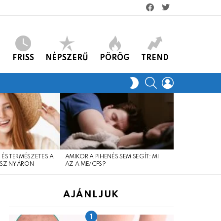
facebook
twitter
FRISS
NÉPSZERŰ
PÖRÖG
TREND
KERES
LOGIN
SWITCH
SKIN
 ÉS TERMÉSZETES A
AMIKOR A PIHENÉS SEM SEGÍT: MI
SOK MÚLIK A 
SZ NYÁRON
AZ A ME/CFS?
AJÁNLJUK