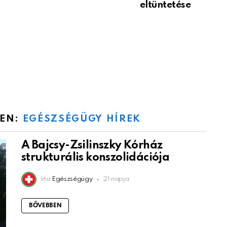
eltüntetése
NEN:
EGÉSZSÉGÜGY HÍREK
A Bajcsy-Zsilinszky Kórház
strukturális konszolidációja
írta
Egészségügy
21 napja
BŐVEBBEN