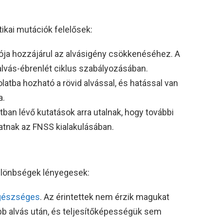
ikai mutációk felelősek:
ója hozzájárul az alvásigény csökkenéséhez. A
alvás-ébrenlét ciklus szabályozásában.
latba hozható a rövid alvással, és hatással van
a.
tban lévő kutatások arra utalnak, hogy további
atnak az FNSS kialakulásában.
ülönbségek lényegesek:
gészséges
. Az érintettek nem érzik magukat
bb alvás után, és teljesítőképességük sem