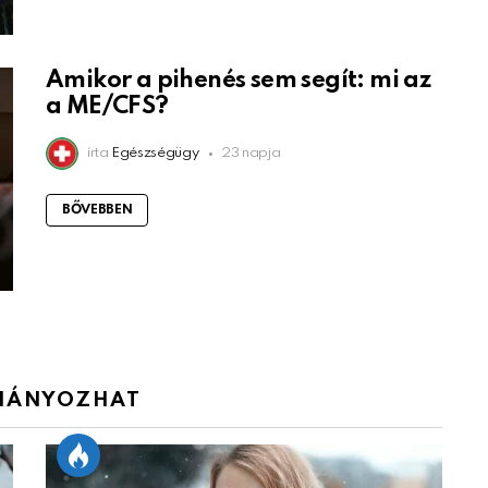
Amikor a pihenés sem segít: mi az
a ME/CFS?
írta
Egészségügy
23 napja
BŐVEBBEN
IÁNYOZHAT