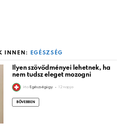
K INNEN:
EGÉSZSÉG
Ilyen szövődményei lehetnek, ha
nem tudsz eleget mozogni
írta
Egészségügy
12 napja
BŐVEBBEN