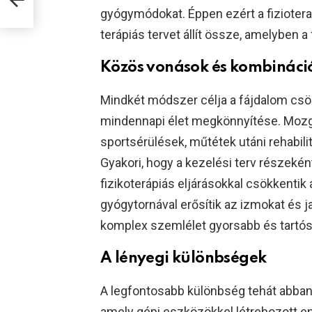
gyógymódokat. Éppen ezért a fizioter
terápiás tervet állít össze, amelyben a 
Közös vonások és kombináci
Mindkét módszer célja a fájdalom csök
mindennapi élet megkönnyítése. Mozgá
sportsérülések, műtétek utáni rehabili
Gyakori, hogy a kezelési terv részekén
fizikoterápiás eljárásokkal csökkentik 
gyógytornával erősítik az izmokat és j
komplex szemlélet gyorsabb és tartós
A lényegi különbségek
A legfontosabb különbség tehát abban r
amely gépi eszközökkel létrehozott ene