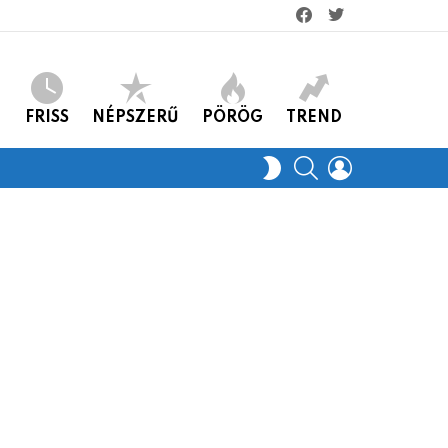
facebook
twitter
FRISS
NÉPSZERŰ
PÖRÖG
TREND
KERES
LOGIN
SWITCH
SKIN