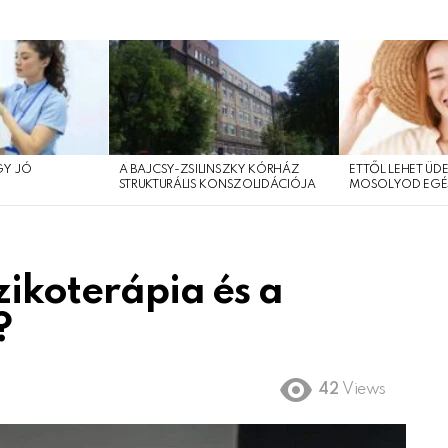
GY JÓ
A BAJCSY-ZSILINSZKY KÓRHÁZ
ETTŐL LEHET ÜDE
?
STRUKTURÁLIS KONSZOLIDÁCIÓJA
MOSOLYOD EGÉ
zikoterápia és a
?
42
Views