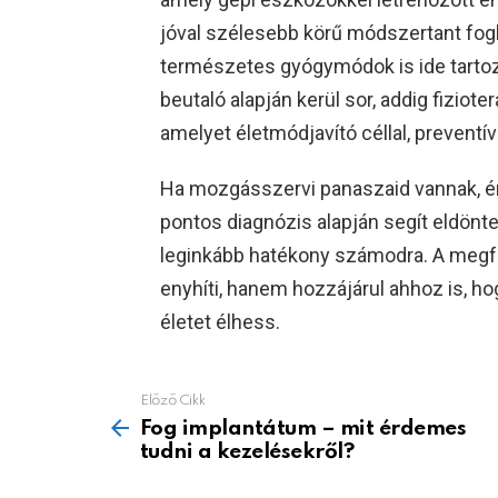
jóval szélesebb körű módszertant fogl
természetes gyógymódok is ide tartozn
beutaló alapján kerül sor, addig fiziote
amelyet életmódjavító céllal, preventí
Ha mozgásszervi panaszaid vannak, é
pontos diagnózis alapján segít eldönte
leginkább hatékony számodra. A megfe
enyhíti, hanem hozzájárul ahhoz is, h
életet élhess.
Előző Cikk
See
more
Fog implantátum – mit érdemes
tudni a kezelésekről?