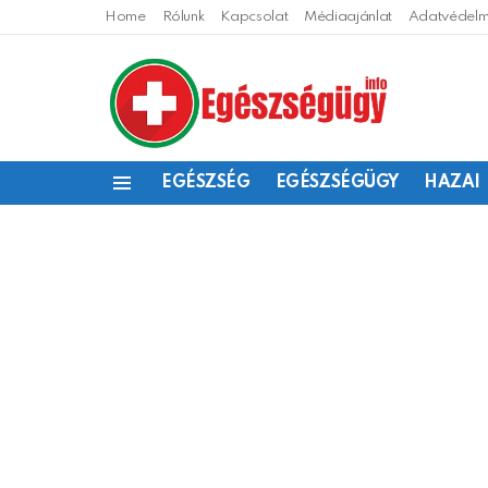
Home
Rólunk
Kapcsolat
Médiaajánlat
Adatvédelmi
EGÉSZSÉG
EGÉSZSÉGÜGY
HAZAI
Menu