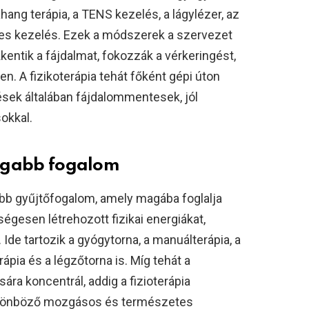
ahang terápia, a TENS kezelés, a lágylézer, az
es kezelés. Ezek a módszerek a szervezet
kentik a fájdalmat, fokozzák a vérkeringést,
. A fizikoterápia tehát főként gépi úton
lések általában fájdalommentesek, jól
okkal.
 tágabb fogalom
abb gyűjtőfogalom, amely magába foglalja
gesen létrehozott fizikai energiákat,
Ide tartozik a gyógytorna, a manuálterápia, a
rápia és a légzőtorna is. Míg tehát a
sára koncentrál, addig a fizioterápia
 különböző mozgásos és természetes