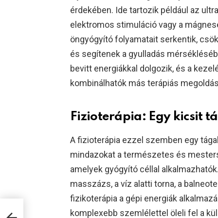
érdekében. Ide tartozik például az ultr
elektromos stimuláció vagy a mágnes
öngyógyító folyamatait serkentik, csök
és segítenek a gyulladás mérséklésében
bevitt energiákkal dolgozik, és a keze
kombinálhatók más terápiás megoldás
Fizioterápia: Egy kicsit
A fizioterápia ezzel szemben egy tág
mindazokat a természetes és mestersé
amelyek gyógyító céllal alkalmazhatók. 
masszázs, a víz alatti torna, a balneote
fizikoterápia a gépi energiák alkalmazá
komplexebb szemlélettel öleli fel a