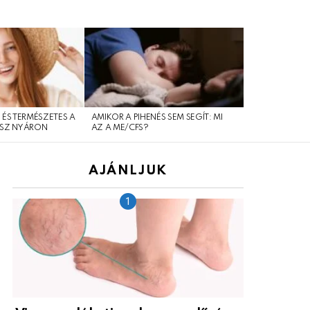
 ÉS TERMÉSZETES A
AMIKOR A PIHENÉS SEM SEGÍT: MI
SOK MÚLIK A 
SZ NYÁRON
AZ A ME/CFS?
AJÁNLJUK