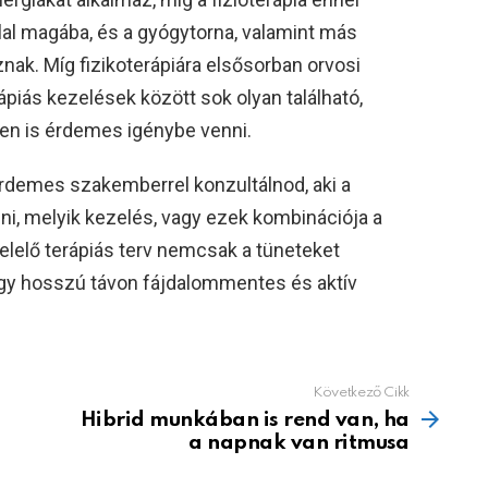
al magába, és a gyógytorna, valamint más
ak. Míg fizikoterápiára elsősorban orvosi
rápiás kezelések között sok olyan található,
ven is érdemes igénybe venni.
rdemes szakemberrel konzultálnod, aki a
ni, melyik kezelés, vagy ezek kombinációja a
lelő terápiás terv nemcsak a tüneteket
ogy hosszú távon fájdalommentes és aktív
Következő Cikk
Hibrid munkában is rend van, ha
a napnak van ritmusa