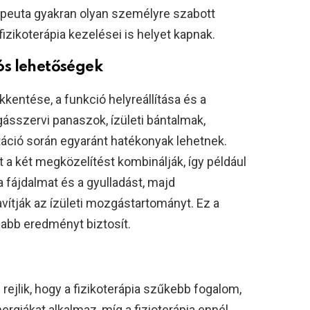
apeuta gyakran olyan személyre szabott
fizikoterápia kezelései is helyet kapnak.
ós lehetőségek
kentése, a funkció helyreállítása és a
sszervi panaszok, ízületi bántalmak,
táció során egyaránt hatékonyak lehetnek.
t a két megközelítést kombinálják, így például
a fájdalmat és a gyulladást, majd
avítják az ízületi mozgástartományt. Ez a
abb eredményt biztosít.
ejlik, hogy a fizikoterápia szűkebb fogalom,
rgiákat alkalmaz, míg a fizioterápia ennél