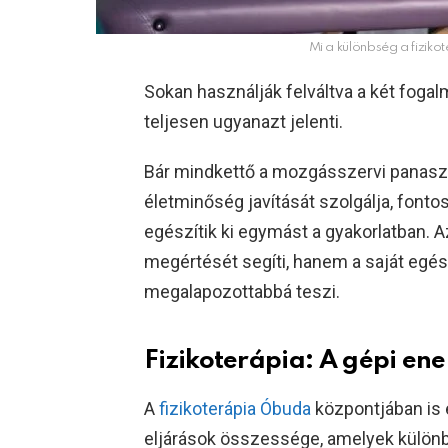
Mi a különbség a fizikot
Sokan használják felváltva a két fogalm
teljesen ugyanazt jelenti.
Bár mindkettő a mozgásszervi panaszok
életminőség javítását szolgálja, fontos 
egészítik ki egymást a gyakorlatban.
megértését segíti, hanem a saját egé
megalapozottabbá teszi.
Fizikoterápia: A gépi en
A
fizikoterápia Óbuda
központjában is e
eljárások összessége, amelyek különb