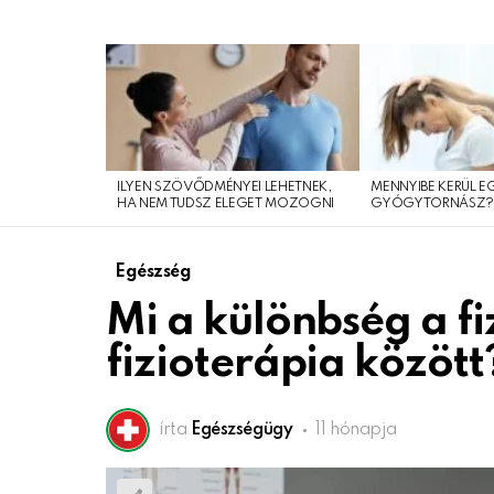
LEGFRISSEBB
CIKKEINK
ILYEN SZÖVŐDMÉNYEI LEHETNEK,
MENNYIBE KERÜL E
HA NEM TUDSZ ELEGET MOZOGNI
GYÓGYTORNÁSZ
Egészség
Mi a különbség a fi
fizioterápia között
írta
Egészségügy
11 hónapja