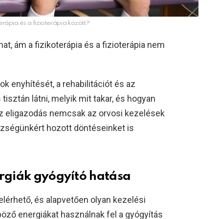
erápia és a fizioterápia között?
at, ám a fizikoterápia és a fizioterápia nem
 enyhítését, a rehabilitációt és az
tisztán látni, melyik mit takar, és hogyan
 Az eligazodás nemcsak az orvosi kezelések
szségünkért hozott döntéseinket is
ergiák gyógyító hatása
lérhető, és alapvetően olyan kezelési
öző energiákat használnak fel a gyógyítás