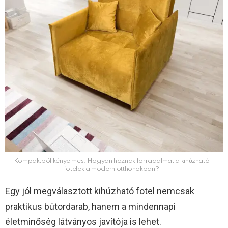
Kompaktból kényelmes: Hogyan hoznak forradalmat a kihúzható
fotelek a modern otthonokban?
Egy jól megválasztott kihúzható fotel nemcsak
praktikus bútordarab, hanem a mindennapi
életminőség látványos javítója is lehet.