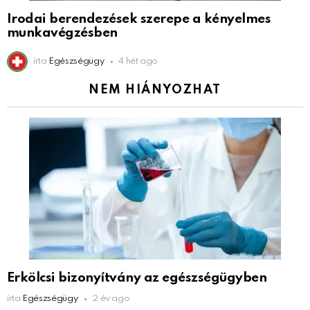
Irodai berendezések szerepe a kényelmes
munkavégzésben
írta
Egészségügy
4 hét ago
NEM HIÁNYOZHAT
Erkölcsi bizonyítvány az egészségügyben
írta
Egészségügy
2 év ago