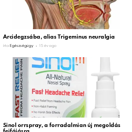
Arcidegzsába, alias Trigeminus neuralgia
írta
Egészségügy
15 év ago
Sinol orrspray, a forradalmian új megoldás
fejfájásra