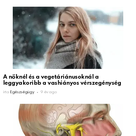
A nőknél és a vegetáriánusoknál a
leggyakoribb a vashiányos vérszegénység
írta
Egészségügy
9 év ago