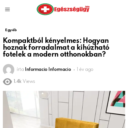
Menu
Egyéb
Kompaktból kényelmes: Hogyan
hoznak forradalmat a kihúzható
fotelek a modern otthonokban?
írta
Informacio Informacio
1 év ago
1.4k
Views