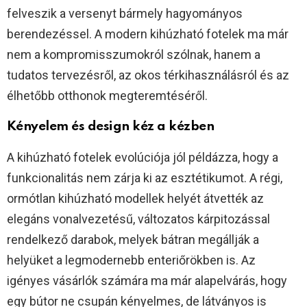
felveszik a versenyt bármely hagyományos
berendezéssel. A modern kihúzható fotelek ma már
nem a kompromisszumokról szólnak, hanem a
tudatos tervezésről, az okos térkihasználásról és az
élhetőbb otthonok megteremtéséről.
Kényelem és design kéz a kézben
A kihúzható fotelek evolúciója jól példázza, hogy a
funkcionalitás nem zárja ki az esztétikumot. A régi,
ormótlan kihúzható modellek helyét átvették az
elegáns vonalvezetésű, változatos kárpitozással
rendelkező darabok, melyek bátran megállják a
helyüket a legmodernebb enteriőrökben is. Az
igényes vásárlók számára ma már alapelvárás, hogy
egy bútor ne csupán kényelmes, de látványos is