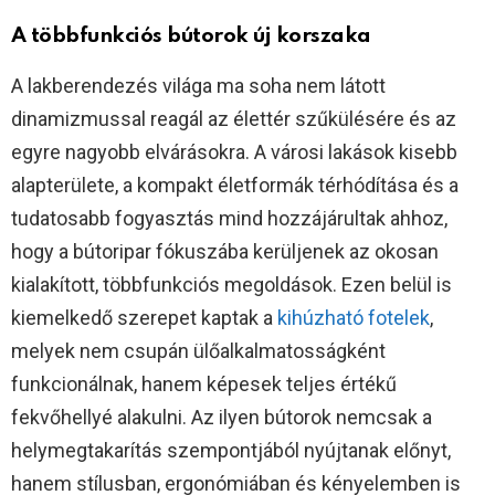
A többfunkciós bútorok új korszaka
A lakberendezés világa ma soha nem látott
dinamizmussal reagál az élettér szűkülésére és az
egyre nagyobb elvárásokra. A városi lakások kisebb
alapterülete, a kompakt életformák térhódítása és a
tudatosabb fogyasztás mind hozzájárultak ahhoz,
hogy a bútoripar fókuszába kerüljenek az okosan
kialakított, többfunkciós megoldások. Ezen belül is
kiemelkedő szerepet kaptak a
kihúzható fotelek
,
melyek nem csupán ülőalkalmatosságként
funkcionálnak, hanem képesek teljes értékű
fekvőhellyé alakulni. Az ilyen bútorok nemcsak a
helymegtakarítás szempontjából nyújtanak előnyt,
hanem stílusban, ergonómiában és kényelemben is