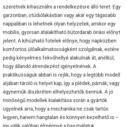
szeretnék kihasználni a rendelkezésre álló teret. Egy
garzonban, stúdiólakásban vagy akár egy tágasabb
nappaliban is lehetnek olyan helyzetek, amikor egy
mobilis, gyorsan átalakítható bútordarab óriási előnyt
jelent. A kihúzható fotelek előnye, hogy napközben
komfortos ülőalkalmatosságként szolgálnak, estére
pedig kényelmes fekvőhellyé alakulnak át, anélkül,
hogy állandó átrendezést igényelnének. A
praktikusságuk abban is rejlik, hogy a legtöbb modell
aljában tároló is helyet kap, így a plédek, párnák, vagy
ágyneműk diszkréten elhelyezhetők bennük. A jó
minőségű modellek kialakítása során a gyártók
ügyelnek arra, hogy a mechanika ne csak tartós
legyen, hanem hangtalan és könnyen kezelhető is –
így válik valóban élménnyé a használatuk.