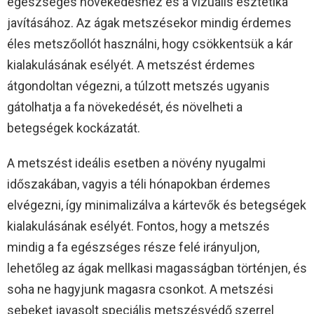
egészséges növekedéshez és a vizuális esztétika
javításához. Az ágak metszésekor mindig érdemes
éles metszőollót használni, hogy csökkentsük a kár
kialakulásának esélyét. A metszést érdemes
átgondoltan végezni, a túlzott metszés ugyanis
gátolhatja a fa növekedését, és növelheti a
betegségek kockázatát.
A metszést ideális esetben a növény nyugalmi
időszakában, vagyis a téli hónapokban érdemes
elvégezni, így minimalizálva a kártevők és betegségek
kialakulásának esélyét. Fontos, hogy a metszés
mindig a fa egészséges része felé irányuljon,
lehetőleg az ágak mellkasi magasságban történjen, és
soha ne hagyjunk magasra csonkot. A metszési
sebeket javasolt speciális metszésvédő szerrel