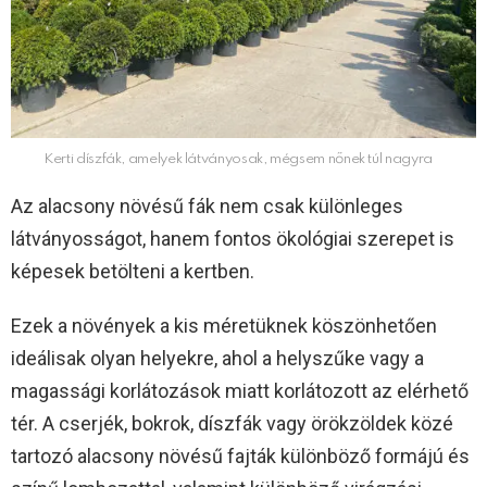
Kerti díszfák, amelyek látványosak, mégsem nőnek túl nagyra
Az alacsony növésű fák nem csak különleges
látványosságot, hanem fontos ökológiai szerepet is
képesek betölteni a kertben.
Ezek a növények a kis méretüknek köszönhetően
ideálisak olyan helyekre, ahol a helyszűke vagy a
magassági korlátozások miatt korlátozott az elérhető
tér. A cserjék, bokrok, díszfák vagy örökzöldek közé
tartozó alacsony növésű fajták különböző formájú és