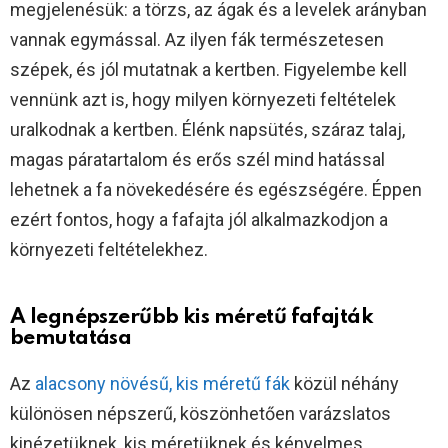
megjelenésük: a törzs, az ágak és a levelek arányban
vannak egymással. Az ilyen fák természetesen
szépek, és jól mutatnak a kertben. Figyelembe kell
vennünk azt is, hogy milyen környezeti feltételek
uralkodnak a kertben. Élénk napsütés, száraz talaj,
magas páratartalom és erős szél mind hatással
lehetnek a fa növekedésére és egészségére. Éppen
ezért fontos, hogy a fafajta jól alkalmazkodjon a
környezeti feltételekhez.
A legnépszerűbb kis méretű fafajták
bemutatása
Az
alacsony növésű, kis méretű fák
közül néhány
különösen népszerű, köszönhetően varázslatos
kinézetüknek, kis méretüknek és kényelmes