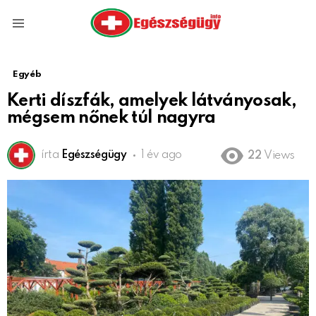
Menu
Egyéb
Kerti díszfák, amelyek látványosak,
mégsem nőnek túl nagyra
írta
Egészségügy
1 év ago
22
Views