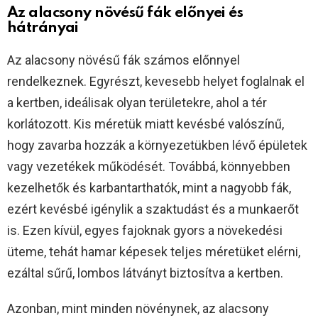
Az alacsony növésű fák előnyei és
hátrányai
Az alacsony növésű fák számos előnnyel
rendelkeznek. Egyrészt, kevesebb helyet foglalnak el
a kertben, ideálisak olyan területekre, ahol a tér
korlátozott. Kis méretük miatt kevésbé valószínű,
hogy zavarba hozzák a környezetükben lévő épületek
vagy vezetékek működését. Továbbá, könnyebben
kezelhetők és karbantarthatók, mint a nagyobb fák,
ezért kevésbé igénylik a szaktudást és a munkaerőt
is. Ezen kívül, egyes fajoknak gyors a növekedési
üteme, tehát hamar képesek teljes méretüket elérni,
ezáltal sűrű, lombos látványt biztosítva a kertben.
Azonban, mint minden növénynek, az alacsony