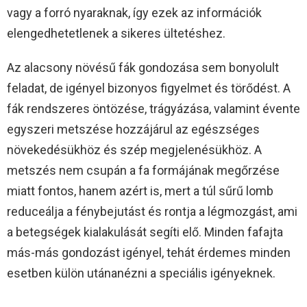
vagy a forró nyaraknak, így ezek az információk
elengedhetetlenek a sikeres ültetéshez.
Az alacsony növésű fák gondozása sem bonyolult
feladat, de igényel bizonyos figyelmet és törődést. A
fák rendszeres öntözése, trágyázása, valamint évente
egyszeri metszése hozzájárul az egészséges
növekedésükhöz és szép megjelenésükhöz. A
metszés nem csupán a fa formájának megőrzése
miatt fontos, hanem azért is, mert a túl sűrű lomb
reduceálja a fénybejutást és rontja a légmozgást, ami
a betegségek kialakulását segíti elő. Minden fafajta
más-más gondozást igényel, tehát érdemes minden
esetben külön utánanézni a speciális igényeknek.