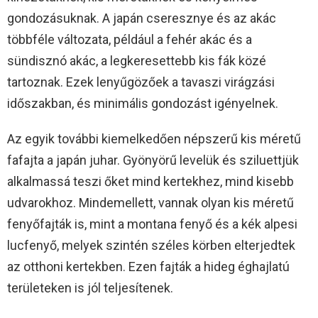
gondozásuknak. A japán cseresznye és az akác
többféle változata, például a fehér akác és a
sündisznó akác, a legkeresettebb kis fák közé
tartoznak. Ezek lenyűgözőek a tavaszi virágzási
időszakban, és minimális gondozást igényelnek.
Az egyik további kiemelkedően népszerű kis méretű
fafajta a japán juhar. Gyönyörű levelük és sziluettjük
alkalmassá teszi őket mind kertekhez, mind kisebb
udvarokhoz. Mindemellett, vannak olyan kis méretű
fenyőfajták is, mint a montana fenyő és a kék alpesi
lucfenyő, melyek szintén széles körben elterjedtek
az otthoni kertekben. Ezen fajták a hideg éghajlatú
területeken is jól teljesítenek.