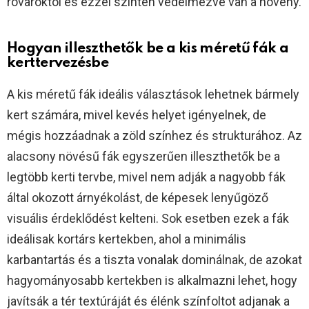
rovaroktól és ezzel szintén védelmezve van a növény.
Hogyan illeszthetők be a kis méretű fák a
kerttervezésbe
A kis méretű fák ideális választások lehetnek bármely
kert számára, mivel kevés helyet igényelnek, de
mégis hozzáadnak a zöld színhez és strukturához. Az
alacsony növésű fák egyszerűen illeszthetők be a
legtöbb kerti tervbe, mivel nem adják a nagyobb fák
által okozott árnyékolást, de képesek lenyűgöző
visuális érdeklődést kelteni. Sok esetben ezek a fák
ideálisak kortárs kertekben, ahol a minimális
karbantartás és a tiszta vonalak dominálnak, de azokat
hagyományosabb kertekben is alkalmazni lehet, hogy
javítsák a tér textúráját és élénk színfoltot adjanak a