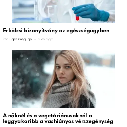
Erkölcsi bizonyítvány az egészségügyben
írta
Egészségügy
2 év ago
A nőknél és a vegetáriánusoknál a
leggyakoribb a vashiányos vérszegénység