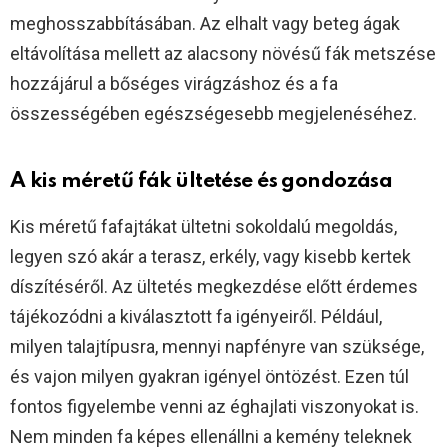
meghosszabbításában. Az elhalt vagy beteg ágak
eltávolítása mellett az alacsony növésű fák metszése
hozzájárul a bőséges virágzáshoz és a fa
összességében egészségesebb megjelenéséhez.
A kis méretű fák ültetése és gondozása
Kis méretű fafajtákat ültetni sokoldalú megoldás,
legyen szó akár a terasz, erkély, vagy kisebb kertek
díszítéséről. Az ültetés megkezdése előtt érdemes
tájékozódni a kiválasztott fa igényeiről. Például,
milyen talajtípusra, mennyi napfényre van szüksége,
és vajon milyen gyakran igényel öntözést. Ezen túl
fontos figyelembe venni az éghajlati viszonyokat is.
Nem minden fa képes ellenállni a kemény teleknek