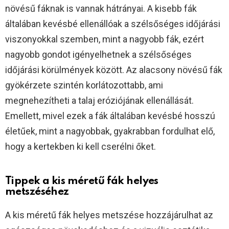
növésű fáknak is vannak hátrányai. A kisebb fák
általában kevésbé ellenállóak a szélsőséges időjárási
viszonyokkal szemben, mint a nagyobb fák, ezért
nagyobb gondot igényelhetnek a szélsőséges
időjárási körülmények között. Az alacsony növésű fák
gyökérzete szintén korlátozottabb, ami
megnehezítheti a talaj eróziójának ellenállását.
Emellett, mivel ezek a fák általában kevésbé hosszú
életűek, mint a nagyobbak, gyakrabban fordulhat elő,
hogy a kertekben ki kell cserélni őket.
Tippek a kis méretű fák helyes
metszéséhez
A kis méretű fák helyes metszése hozzájárulhat az