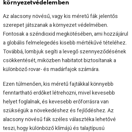
környezetvédelemben
Az alacsony növésű, vagy kis méretű fák jelentős
szerepet játszanak a környezet védelmében.
Fontosak a széndioxid megkötésében, ami hozzájárul
a globális felmelegedés kisebb mértékűvé tételéhez.
Továbbá, lombjuk segíti a levegő szennyeződésének
csökkentését, miközben habitatot biztosítanak a
különböző rovar- és madárfajok számára.
Ezen túlmenően, kis méretű fajtákkal könnyebb
fenntartható erdőket létrehozni, mivel kevesebb
helyet foglalnak, és kevesebb erőforrásra van
szükségük a növekedéshez és fejlődéshez. Az
alacsony növésű fák széles választéka lehetővé
teszi, hogy különböző klímájú és talajtípusú