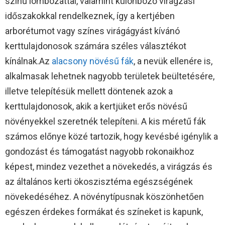
színű lombozattal, valamint különböző virágzási
időszakokkal rendelkeznek, így a kertjében
arborétumot vagy színes virágágyást kívánó
kerttulajdonosok számára széles választékot
kínálnak.Az
alacsony növésű fák
, a nevük ellenére is,
alkalmasak lehetnek nagyobb területek beültetésére,
illetve telepítésük mellett döntenek azok a
kerttulajdonosok, akik a kertjüket erős növésű
növényekkel szeretnék telepíteni. A kis méretű fák
számos előnye közé tartozik, hogy kevésbé igénylik a
gondozást és támogatást nagyobb rokonaikhoz
képest, mindez vezethet a növekedés, a virágzás és
az általános kerti ökoszisztéma egészségének
növekedéséhez. A növénytípusnak köszönhetően
egészen érdekes formákat és színeket is kapunk,