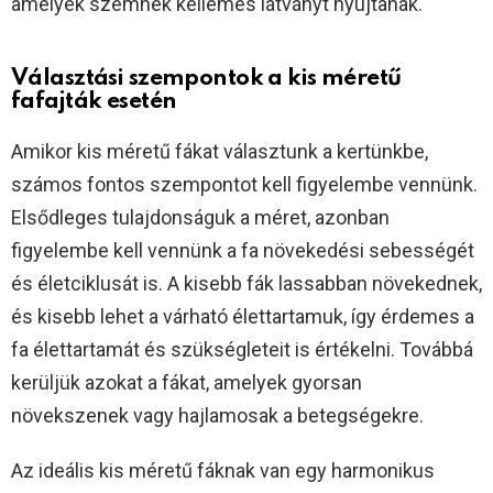
amelyek szemnek kellemes látványt nyújtanak.
Választási szempontok a kis méretű
fafajták esetén
Amikor kis méretű fákat választunk a kertünkbe,
számos fontos szempontot kell figyelembe vennünk.
Elsődleges tulajdonságuk a méret, azonban
figyelembe kell vennünk a fa növekedési sebességét
és életciklusát is. A kisebb fák lassabban növekednek,
és kisebb lehet a várható élettartamuk, így érdemes a
fa élettartamát és szükségleteit is értékelni. Továbbá
kerüljük azokat a fákat, amelyek gyorsan
növekszenek vagy hajlamosak a betegségekre.
Az ideális kis méretű fáknak van egy harmonikus