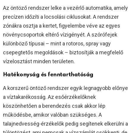
Az öntöző rendszer lelke a vezérlő automatika, amely
precízen időzíti a locsolási ciklusokat. A rendszer
zónákra osztja a kertet, figyelembe véve az egyes
növénycsoportok eltérő vízigényét. A szórófejek
különböző típusai – mint a rotoros, spray vagy
csepegtetős megoldások – biztosítják a megfelelő
vízelosztást minden területen.
Hatékonyság és fenntarthatóság
A korszerű öntöző rendszer egyik legnagyobb előnye
a víztakarékosság. Az esőérzékelőknek
köszönhetően a berendezés csak akkor lép
működésbe, amikor valóban szükséges. A
talajnedvesség-érzékelők pedig segítenek elkerülni a
túlöntözést, ami nemcsak a vízszámlát csökkenti, de