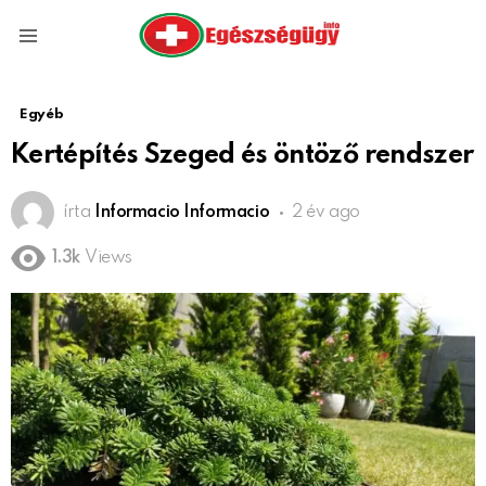
Menu
Egyéb
Kertépítés Szeged és öntöző rendszer
írta
Informacio Informacio
2 év ago
1.3k
Views