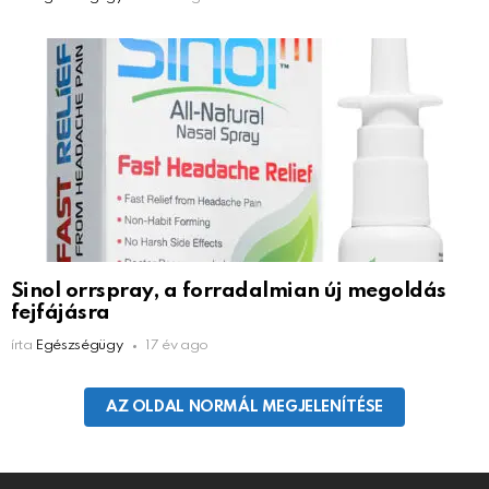
Sinol orrspray, a forradalmian új megoldás
fejfájásra
írta
Egészségügy
17 év ago
AZ OLDAL NORMÁL MEGJELENÍTÉSE