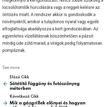
megkönnyíti a kertgondozást. Nincs többé szükség a
locsolótömlők hurcolására vagy a reggeli kelésre az
öntözés miatt. A rendszer akkor is gondoskodik a
növényekről, amikor a tulajdonos nyaral vagy egyéb
elfoglaltsága akadályozza a kert gondozásában. Az
egyenletes vízellátásnak köszönhetően a pázsit
mindig üde zöld marad, a virágok pedig folyamatosan
pompáznak.
See more
Előző Cikk
Sötétítő függöny és futószőnyeg
méterben
Következő Cikk
Mik a gázgrillek előnyei és hogyan