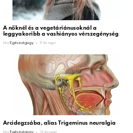
A nőknél és a vegetáriánusoknál a
leggyakoribb a vashiányos vérszegénység
írta
Egészségügy
9 év ago
Arcidegzsába, alias Trigeminus neuralgia
írta
Egészségügy
16 év ago