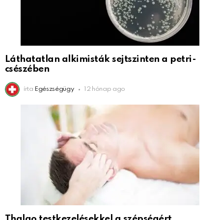
Láthatatlan alkimisták sejtszinten a petri-
csészében
írta
Egészségügy
12 hónap ago
Thalgo testkezelésekkel a szépségért