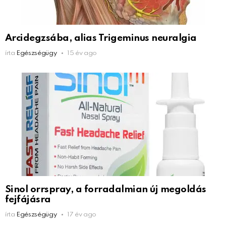
Arcidegzsába, alias Trigeminus neuralgia
írta
Egészségügy
15 év ago
Sinol orrspray, a forradalmian új megoldás
fejfájásra
írta
Egészségügy
17 év ago