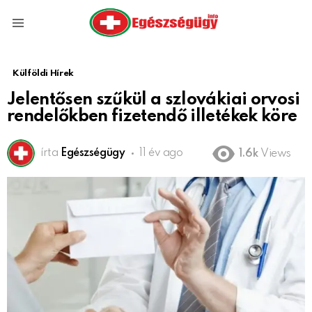
Menu
Külföldi Hírek
Jelentősen szűkül a szlovákiai orvosi
rendelőkben fizetendő illetékek köre
írta
Egészségügy
11 év ago
1.6k
Views