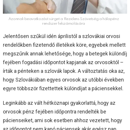
Azonnali beavatkozást sürget a Rezidens Szövetség a hálapénz
rendszer felszámolására
Jelentősen szűkül idén áprilistól a szlovákiai orvosi
rendelőkben fizetendő illetékek köre, egyebek mellett
megszűnik annak lehetősége, hogy a betegek különdíj
fejében fogadási időpontot kapjanak az orvosoktól –
írták a pénteken a szlovák lapok. A változtatás oka az,
hogy Szlovákiában egyes orvosok az utóbbi években
egyre többször fizettettek különdíjat a páciensekkel.
Leginkább az vált hétköznapi gyakorlattá, hogy az
orvosok pénz fejében időpontra rendelték be
pácienseiket, ami sok esetben ahhoz vezetett, hogy
az időpontot nem kapó páciensek akár egész nap