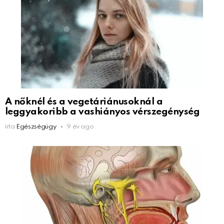
A nőknél és a vegetáriánusoknál a
leggyakoribb a vashiányos vérszegénység
írta
Egészségügy
9 év ago