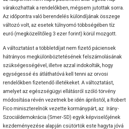
várakozhattak a rendelőkben, mégsem jutottak sorra.
Az időpontra való berendelés különdíjának összege
változó volt, az esetek túlnyomó többségében tíz
euró (megközelítőleg 3 ezer forint) körül mozgott.
A változtatást a többletdíjat nem fizető páciensek
hátrányos megkülönböztetésének felszámolásának
szükségességével, illetve azzal indokolták, hogy
egységessé és átláthatóvá kell tenni az orvosi
rendelőkben fizetendő illetékeket. A változtatást,
amelyet az egészségügyi ellátásról szóló törvény
módosítása révén vezetnek be idén áprilistól, a Robert
Fico miniszterelnök vezette kormánypárt, az Irány-
Szociáldemokrácia (Smer-SD) egyik képviselőjének
kezdeményezése alapján csütörtök este hagyta jóvá