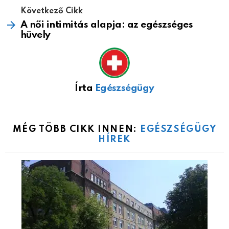
Következő Cikk
A női intimitás alapja: az egészséges
hüvely
Írta
Egészségügy
MÉG TÖBB CIKK INNEN:
EGÉSZSÉGÜGY
HÍREK