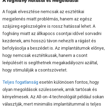
A foghiány hatásai és megoldásai
A fogak elvesztése nemcsak az esztétikai
megjelenés miatt problémás, hanem az egész
szájüreg egészségére is rossz hatással lehet. A
foghiány miatt az állkapocs csontjai idővel sorvadni
kezdenek, ami hosszú távon nehezíti a rágást és
befolyásolja a beszédet is. Az implantátumok előnye,
hogy nemcsak esztétikusak, hanem a csont
leépülését is segíthetnek megakadályozni azáltal,
hogy stimulálják a csontszövetet.
Teljes fogatlanság
esetén különösen fontos, hogy
olyan megoldások szülessenek, amik tartósak és
kényelmesek. Az All-on-4 technológiát például sokan
választják, mert minimális implantátummal is teljes