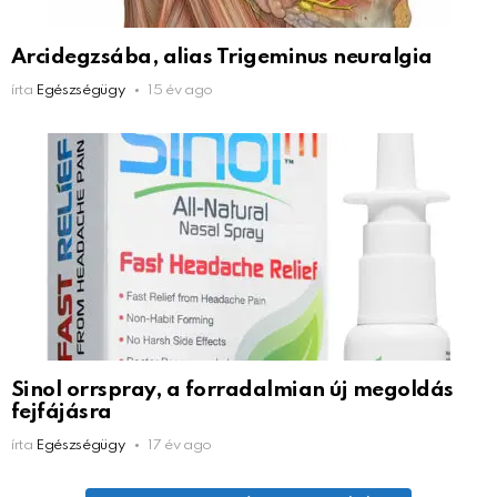
Arcidegzsába, alias Trigeminus neuralgia
írta
Egészségügy
15 év ago
Sinol orrspray, a forradalmian új megoldás
fejfájásra
írta
Egészségügy
17 év ago