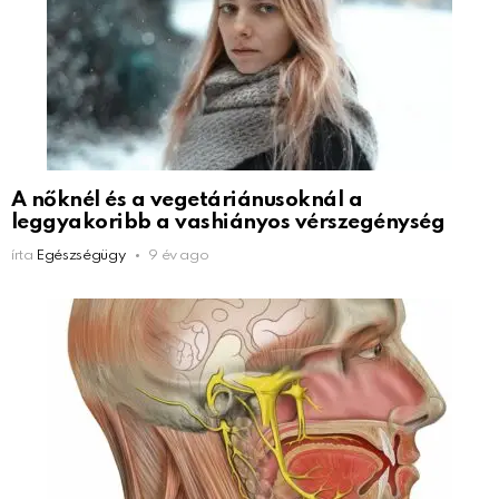
A nőknél és a vegetáriánusoknál a
leggyakoribb a vashiányos vérszegénység
írta
Egészségügy
9 év ago