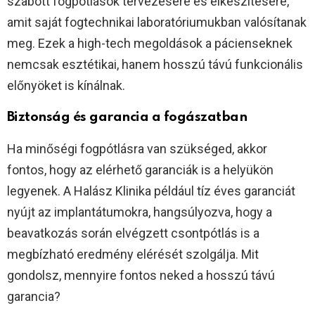
szabott fogpótlások tervezésére és elkészítésére,
amit saját fogtechnikai laboratóriumukban valósítanak
meg. Ezek a high-tech megoldások a pácienseknek
nemcsak esztétikai, hanem hosszú távú funkcionális
előnyöket is kínálnak.
Biztonság és garancia a fogászatban
Ha minőségi fogpótlásra van szükséged, akkor
fontos, hogy az elérhető garanciák is a helyükön
legyenek. A Halász Klinika például tíz éves garanciát
nyújt az implantátumokra, hangsúlyozva, hogy a
beavatkozás során elvégzett csontpótlás is a
megbízható eredmény elérését szolgálja. Mit
gondolsz, mennyire fontos neked a hosszú távú
garancia?