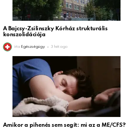
A Bajcsy-Zsilinszky Kórház strukturális
konszolidációja
írta
Egészségügy
3 hét ago
Amikor a pihenés sem segít: mi az a ME/CFS?