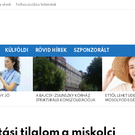
 elvek
Felhasználási feltételek
KÜLFÖLDI
RÖVID HÍREK
SZPONZORÁLT
GY JÓ
A BAJCSY-ZSILINSZKY KÓRHÁZ
ETTŐL LEHET ÜDE
?
STRUKTURÁLIS KONSZOLIDÁCIÓJA
MOSOLYOD EGÉ
ási tilalom a miskolci