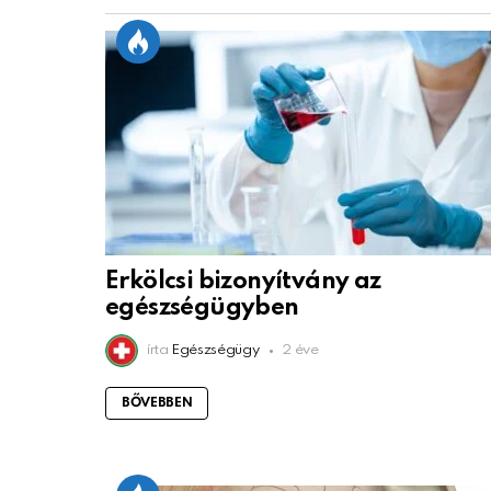
Erkölcsi bizonyítvány az
egészségügyben
írta
Egészségügy
2 éve
BŐVEBBEN