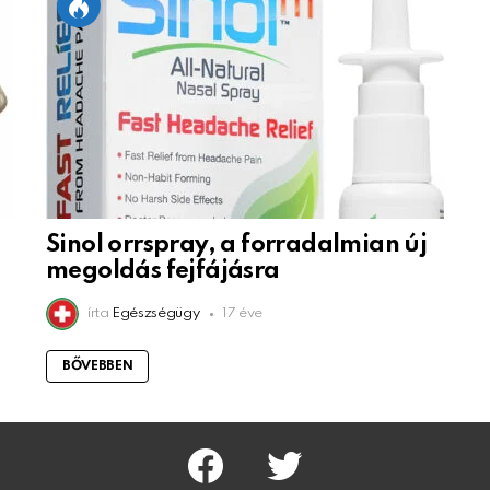
Sinol orrspray, a forradalmian új
megoldás fejfájásra
írta
Egészségügy
17 éve
BŐVEBBEN
facebook
twitter