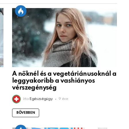
A nőknél és a vegetáriánusoknál a
leggyakoribb a vashiányos
vérszegénység
írta
Egészségügy
9 éve
BŐVEBBEN