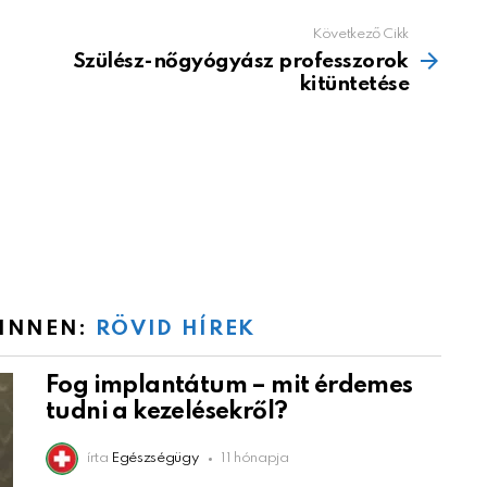
Következő Cikk
Szülész-nőgyógyász professzorok
kitüntetése
 INNEN:
RÖVID HÍREK
Fog implantátum – mit érdemes
tudni a kezelésekről?
írta
Egészségügy
11 hónapja