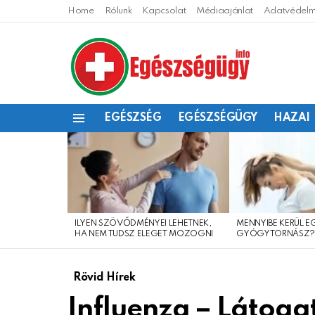
Home
Rólunk
Kapcsolat
Médiaajánlat
Adatvédelmi
EGÉSZSÉG
EGÉSZSÉGÜGY
HAZAI
Menu
LEGFRISSEBB
CIKKEINK
ILYEN SZÖVŐDMÉNYEI LEHETNEK,
MENNYIBE KERÜL E
HA NEM TUDSZ ELEGET MOZOGNI
GYÓGYTORNÁSZ
Rövid Hírek
Influenza – Látogat