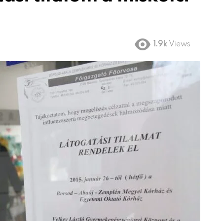
1.9k
Views