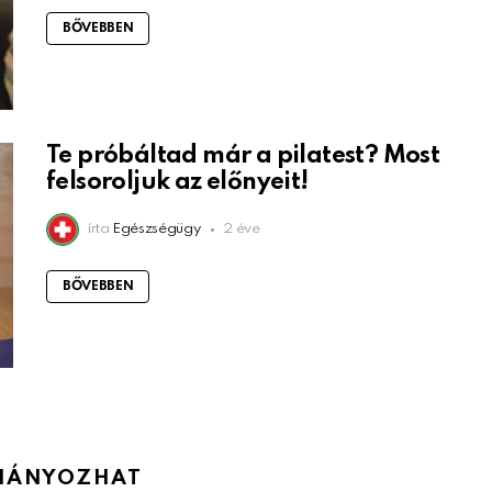
BŐVEBBEN
Te próbáltad már a pilatest? Most
felsoroljuk az előnyeit!
írta
Egészségügy
2 éve
BŐVEBBEN
IÁNYOZHAT