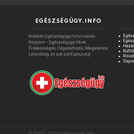
EGÉSZSÉGÜGY.INFO
Egés
Kollektív Egészségügyi Információs
Egés
Központ – Egészségügyi Hírek,
Hazai
Érdekességek, Cégadatbázis, Megjelenési
Külföl
Lehetőség, és sok sok Egészség!
Rövid
Szpon
© 2003 - 2026 Egészségügy.Info