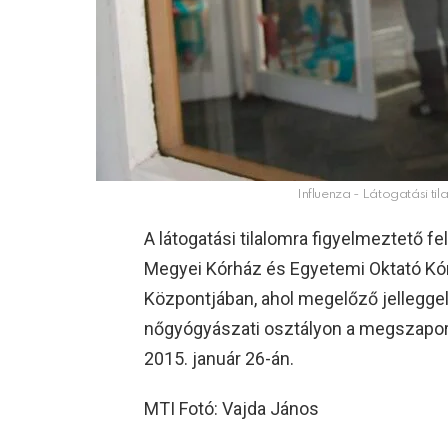
Influenza - Látogatási ti
A látogatási tilalomra figyelmeztető f
Megyei Kórház és Egyetemi Oktató K
Központjában, ahol megelőző jelleggel 
nőgyógyászati osztályon a megszapo
2015. január 26-án.
MTI Fotó: Vajda János