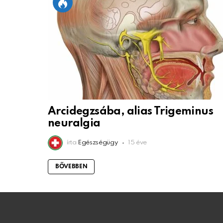
Arcidegzsába, alias Trigeminus
neuralgia
írta
Egészségügy
15 éve
BŐVEBBEN