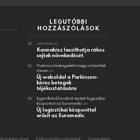
LEGUTÓBBI
HOZZÁSZÓLÁSOK
Julianna
on
Kannabisz lassíthatja rákos
sejtek növekedését
Parkinson betegekért megy a lánchídi
menet
on
Új weboldal a Parkinson-
kóros betegek
tájékoztatására
Egymilliárd forintból épített logisztikai
központot az Euromedic
on
Új logisztikai központtal
erősít az Euromedic
tvédelmi elvek
Felhasználási feltételek
Üzemeltető