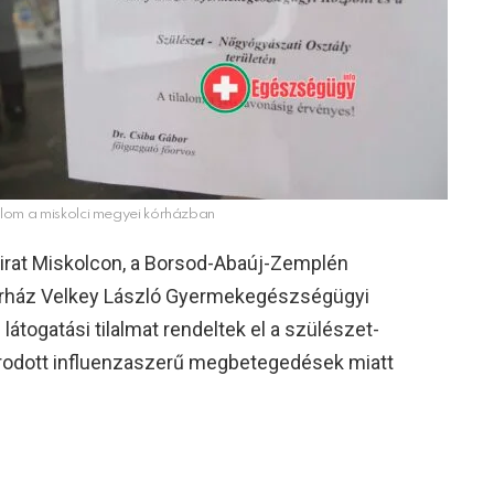
lalom a miskolci megyei kórházban
elirat Miskolcon, a Borsod-Abaúj-Zemplén
órház Velkey László Gyermekegészségügyi
látogatási tilalmat rendeltek el a szülészet-
rodott influenzaszerű megbetegedések miatt