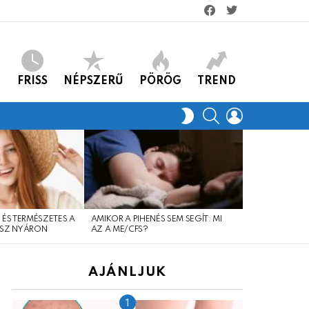
facebook
twitter
FRISS
NÉPSZERŰ
PÖRÖG
TREND
KERES
LOGIN
SWITCH
SKIN
 ÉS TERMÉSZETES A
AMIKOR A PIHENÉS SEM SEGÍT: MI
SOK MÚLIK A 
SZ NYÁRON
AZ A ME/CFS?
AJÁNLJUK