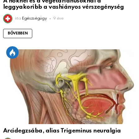
A nőknél és a vegetáriánusoknál a
leggyakoribb a vashiányos vérszegénység
írta
Egészségügy
9 éve
BŐVEBBEN
Arcidegzsába, alias Trigeminus neuralgia