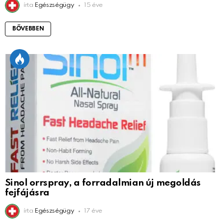
írta
Egészségügy
15 éve
BŐVEBBEN
Sinol orrspray, a forradalmian új megoldás
fejfájásra
írta
Egészségügy
17 éve