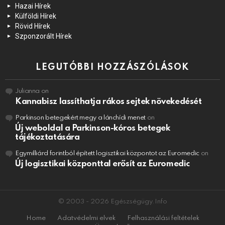
Hazai Hírek
Külföldi Hírek
Rövid Hírek
Szponzorált Hírek
LEGUTÓBBI HOZZÁSZÓLÁSOK
Julianna
on
Kannabisz lassíthatja rákos sejtek növekedését
Parkinson betegekért megy a lánchídi menet
on
Új weboldal a Parkinson-kóros betegek
tájékoztatására
Egymilliárd forintból épített logisztikai központot az Euromedic
on
Új logisztikai központtal erősít az Euromedic
© 2003 - 2026 Egészségügy.Info
Home
Adatvédelmi elvek
Felhasználási feltételek