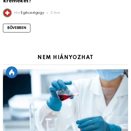
krémeket?
írta
Egészségügy
2 éve
BŐVEBBEN
NEM HIÁNYOZHAT