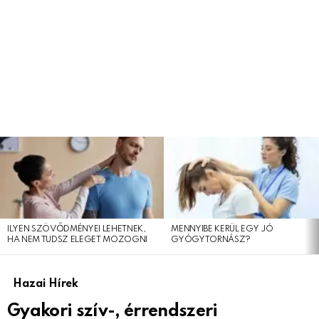
LEGFRISSEBB
CIKKEINK
ILYEN SZÖVŐDMÉNYEI LEHETNEK,
MENNYIBE KERÜL EGY JÓ
HA NEM TUDSZ ELEGET MOZOGNI
GYÓGYTORNÁSZ?
Hazai Hírek
Gyakori szív-, érrendszeri