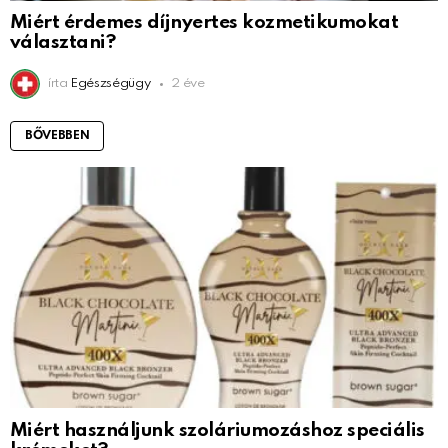
Miért érdemes díjnyertes kozmetikumokat
választani?
írta
Egészségügy
2 éve
BŐVEBBEN
Miért használjunk szoláriumozáshoz speciális