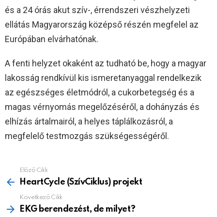
és a 24 órás akut szív-, érrendszeri vészhelyzeti
ellátás Magyarország középső részén megfelel az
Európában elvárhatónak.
A fenti helyzet okaként az tudható be, hogy a magyar
lakosság rendkívül kis ismeretanyaggal rendelkezik
az egészséges életmódról, a cukorbetegség és a
magas vérnyomás megelőzéséről, a dohányzás és
elhízás ártalmairól, a helyes táplálkozásról, a
megfelelő testmozgás szükségességéről.
Előző Cikk
See
more
HeartCycle (SzívCiklus) projekt
Következő Cikk
EKG berendezést, de milyet?