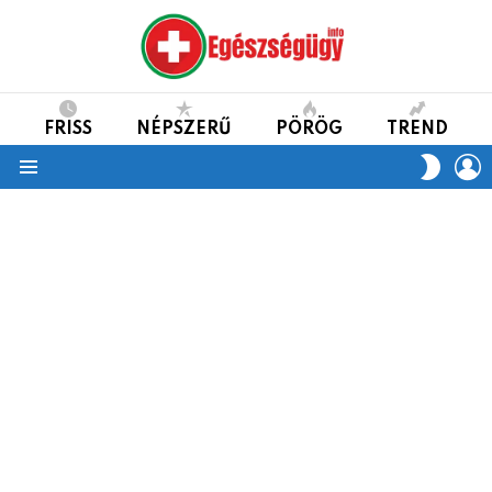
FRISS
NÉPSZERŰ
PÖRÖG
TREND
L
SWITC
SKIN
Menu