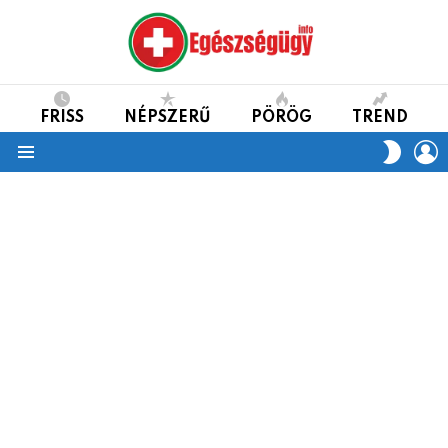
FRISS
NÉPSZERŰ
PÖRÖG
TREND
L
SWITC
SKIN
Menu