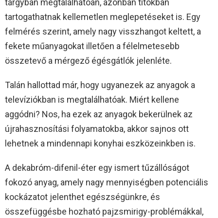
tárgyban megtalálhatóan, azonban titokban
tartogathatnak kellemetlen meglepetéseket is. Egy
felmérés szerint, amely nagy visszhangot keltett, a
fekete műanyagokat illetően a félelmetesebb
összetevő a mérgező égésgátlók jelenléte.
Talán hallottad már, hogy ugyanezek az anyagok a
televíziókban is megtalálhatóak. Miért kellene
aggódni? Nos, ha ezek az anyagok bekerülnek az
újrahasznosítási folyamatokba, akkor sajnos ott
lehetnek a mindennapi konyhai eszközeinkben is.
A dekabróm-difenil-éter egy ismert tűzállóságot
fokozó anyag, amely nagy mennyiségben potenciális
kockázatot jelenthet egészségünkre, és
összefüggésbe hozható pajzsmirigy-problémákkal,