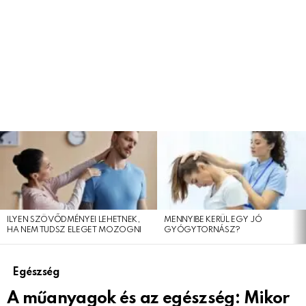
LEGFRISSEBB
CIKKEINK
ILYEN SZÖVŐDMÉNYEI LEHETNEK,
MENNYIBE KERÜL EGY JÓ
HA NEM TUDSZ ELEGET MOZOGNI
GYÓGYTORNÁSZ?
Egészség
A műanyagok és az egészség: Mikor