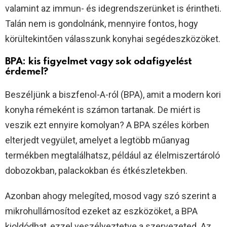
valamint az immun- és idegrendszerünket is érintheti.
Talán nem is gondolnánk, mennyire fontos, hogy
körültekintően válasszunk konyhai segédeszközöket.
BPA: kis figyelmet vagy sok odafigyelést
érdemel?
Beszéljünk a biszfenol-A-ról (BPA), amit a modern kori
konyha rémeként is számon tartanak. De miért is
veszik ezt ennyire komolyan? A BPA széles körben
elterjedt vegyület, amelyet a legtöbb műanyag
termékben megtalálhatsz, például az élelmiszertároló
dobozokban, palackokban és étkészletekben.
Azonban ahogy melegíted, mosod vagy szó szerint a
mikrohullámosítod ezeket az eszközöket, a BPA
kioldódhat, ezzel veszélyeztetve a szervezeted. Az