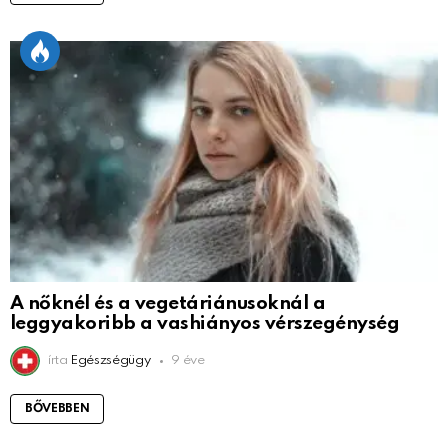
A nőknél és a vegetáriánusoknál a
leggyakoribb a vashiányos vérszegénység
írta
Egészségügy
9 éve
BŐVEBBEN