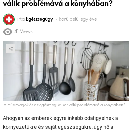
válik problémává a konyhában?
írta
Egészségügy
körülbelül egy éve
41
Views
A műanyagok és az egészség: Mikor válik problémává a konyhában?
Ahogyan az emberek egyre inkább odafigyelnek a
környezetükre és saját egészségükre, úgy nő a