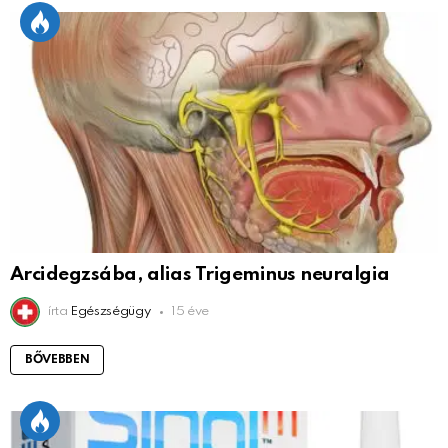
Arcidegzsába, alias Trigeminus neuralgia
írta
Egészségügy
15 éve
BŐVEBBEN