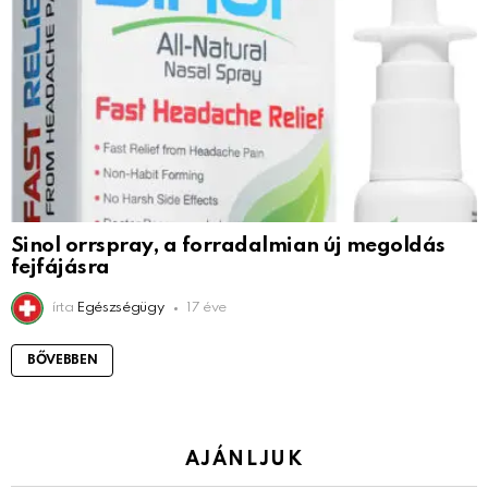
Sinol orrspray, a forradalmian új megoldás
fejfájásra
írta
Egészségügy
17 éve
BŐVEBBEN
AJÁNLJUK