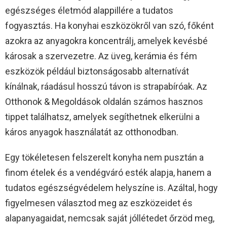
egészséges életmód alappillére a tudatos
fogyasztás. Ha konyhai eszközökről van szó, főként
azokra az anyagokra koncentrálj, amelyek kevésbé
károsak a szervezetre. Az üveg, kerámia és fém
eszközök például biztonságosabb alternatívát
kínálnak, ráadásul hosszú távon is strapabíróak. Az
Otthonok & Megoldások oldalán számos hasznos
tippet találhatsz, amelyek segíthetnek elkerülni a
káros anyagok használatát az otthonodban.
Egy tökéletesen felszerelt konyha nem pusztán a
finom ételek és a vendégváró esték alapja, hanem a
tudatos egészségvédelem helyszíne is. Azáltal, hogy
figyelmesen választod meg az eszközeidet és
alapanyagaidat, nemcsak saját jóllétedet őrzöd meg,