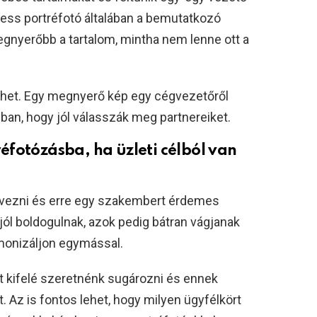
ss portréfotó általában a bemutatkozó
gnyerőbb a tartalom, mintha nem lenne ott a
ehet. Egy megnyerő kép egy cégvezetőről
ban, hogy jól válasszák meg partnereiket.
fotózásba, ha üzleti célból van
ervezni és erre egy szakembert érdemes
 jól boldogulnak, azok pedig bátran vágjanak
armonizáljon egymással.
it kifelé szeretnénk sugározni és ennek
Az is fontos lehet, hogy milyen ügyfélkört