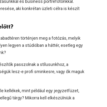
ásunkkal és business portréfotónkkal.
esése, aki konkrétan üzleti célra is készít
előtt?
szabadtéren történjen meg a fotózás, melyik
ilyen legyen a stúdióban a háttér, esetleg egy
nk?
gészítők passzolnak a stílusunkhoz, a
gük lesz-e profi sminkesre, vagy ők maguk
 kellékek, mint például egy jegyzetfüzet,
ellegű tárgy? Mikorra kell elkészülniük a