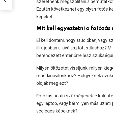
szeretnénk megszólítani a bemutatkoz
Ezután következhet egy olyan fotós ker
képeket.
Mit kell egyeztetni a fotózás 
El kell dönteni, hogy stúdióban, vagy 
illik jobban a kiválasztott stílushoz? M
berendezett enteriőrre lesz szükségü
Milyen öltözetet viseljünk, milyen kie
mondanivalónkhoz? Hölgyeknek szüksé
oldják meg ezt?
Fotózás során szükségesek-e különféle
egy laptop, vagy bármilyen más üzleti j
végleges képeknek?