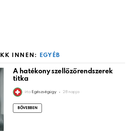
IKK INNEN:
EGYÉB
A hatékony szellőzőrendszerek
titka
írta
Egészségügy
28 napja
BŐVEBBEN