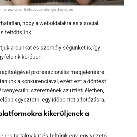
lenléthez a portréfotózás elengedhetetlen
hatatlan, hogy a weboldalakra és a social
s feltöltsünk.
uk arcunkat és személyiségünket is, így
gyfeleink körében.
egítségével professzionális megjelenésre
rtanunk a konkurenciával, ezért ezt a döntést
érvényesülni szeretnének az üzleti életben,
lőbb egyeztetni egy időpontot a fotózásra.
 platformokra kikerüljenek a
ebes tartalmakat és feltűnik egy-egy vezető