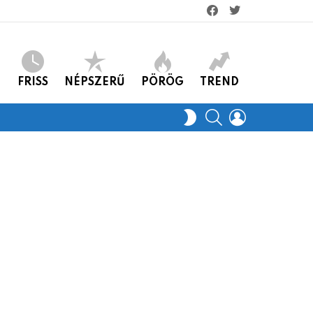
facebook
twitter
FRISS
NÉPSZERŰ
PÖRÖG
TREND
KERES
LOGIN
SWITCH
SKIN