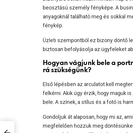
beosztású személy fényképe. A busine
anyagoknál található meg és sokkal me
fénykép.
Üzleti szempontból ez bizony döntő l
biztosan befolyásolja az ügyfeleket ab
Hogyan vágjunk bele a portré
rá szükségünk?
Első lépésben az arculatot kell megt
felkérni. Akik úgy érzik, hogy maguk is
bele. A színek, a stílus és a fotó is h
Gondoljuk át alaposan, hogy mi az, am
megfelelően hozzuk meg döntésünket. 