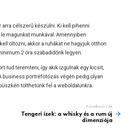
 arra célszerű készülni. Ki kell pihenni
ük le magunkat munkával. Amennyiben
ell öltözni, akkor a ruhákat ne hagyjuk otthon
 minimum 2 óra szabadidőnk legyen.
rt tud teremteni, így akik izgulnak egy kicsit,
A business portréfotózás végén pedig olyan
üszkén tölthetünk fel a weboldalunkra.
Következő Cikk
Tengeri ízek: a whisky és a rum új
dimenziója