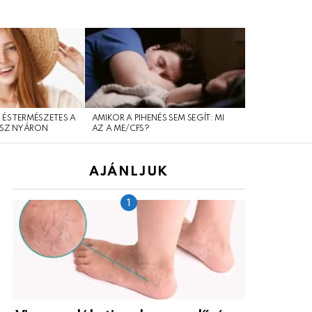
 ÉS TERMÉSZETES A
AMIKOR A PIHENÉS SEM SEGÍT: MI
SOK MÚLIK A 
SZ NYÁRON
AZ A ME/CFS?
AJÁNLJUK