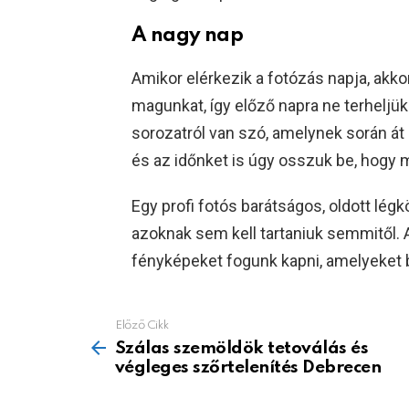
A nagy nap
Amikor elérkezik a fotózás napja, akkor
magunkat, így előző napra ne terhelj
sorozatról van szó, amelynek során át k
és az időnket is úgy osszuk be, hogy
Egy profi fotós barátságos, oldott légkö
azoknak sem kell tartaniuk semmitől. 
fényképeket fogunk kapni, amelyeket b
Előző Cikk
See
more
Szálas szemöldök tetoválás és
végleges szőrtelenítés Debrecen