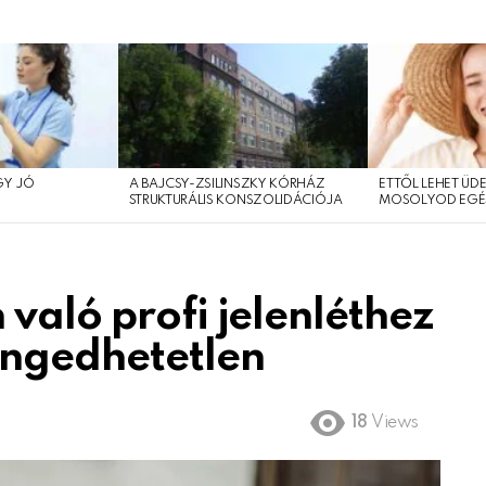
GY JÓ
A BAJCSY-ZSILINSZKY KÓRHÁZ
ETTŐL LEHET ÜDE
?
STRUKTURÁLIS KONSZOLIDÁCIÓJA
MOSOLYOD EGÉ
való profi jelenléthez
engedhetetlen
18
Views