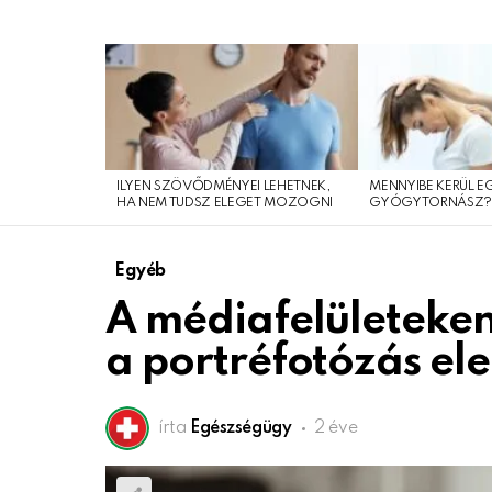
LEGFRISSEBB
CIKKEINK
ILYEN SZÖVŐDMÉNYEI LEHETNEK,
MENNYIBE KERÜL E
HA NEM TUDSZ ELEGET MOZOGNI
GYÓGYTORNÁSZ
Egyéb
A médiafelületeken 
a portréfotózás el
írta
Egészségügy
2 éve