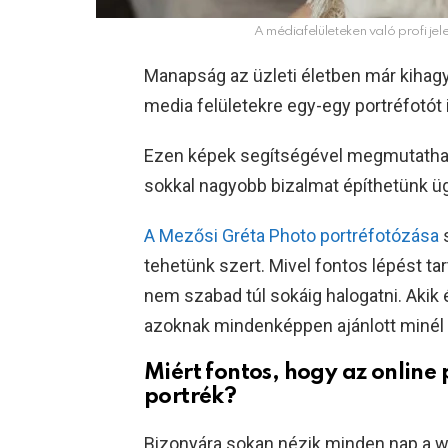
A médiafelületeken való profi je
Manapság az üzleti életben már kihagy
media felületekre egy-egy portréfotót i
Ezen képek segítségével megmutathatj
sokkal nagyobb bizalmat építhetünk ü
A Mezősi Gréta Photo portréfotózása
s
tehetünk szert. Mivel fontos lépést ta
nem szabad túl sokáig halogatni. Akik 
azoknak mindenképpen ajánlott minél e
Miért fontos, hogy az online
portrék?
Bizonyára sokan nézik minden nap a w