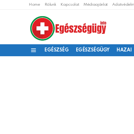
Home
Rólunk
Kapcsolat
Médiaajánlat
Adatvédelmi
EGÉSZSÉG
EGÉSZSÉGÜGY
HAZAI
Menu