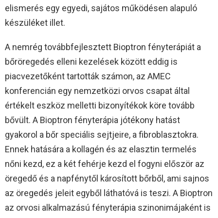
elismerés egy egyedi, sajátos működésen alapuló
készüléket illet.
A nemrég továbbfejlesztett Bioptron fényterápiát a
bőröregedés elleni kezelések között eddig is
piacvezetőként tartották számon, az AMEC
konferencián egy nemzetközi orvos csapat által
értékelt eszköz melletti bizonyítékok köre tovább
bővült. A Bioptron fényterápia jótékony hatást
gyakorol a bőr speciális sejtjeire, a fibroblasztokra.
Ennek hatására a kollagén és az elasztin termelés
nőni kezd, ez a két fehérje kezd el fogyni először az
öregedő és a napfénytől károsított bőrből, ami sajnos
az öregedés jeleit egyből láthatóvá is teszi. A Bioptron
az orvosi alkalmazású fényterápia szinonimájaként is