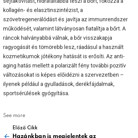
sejtaktivitást, hidratáltabbá teszi a bőrt, fokozza a
kollagén- és elasztinszintézist, a
szövetregenerálódást és javítja az immunrendszer
működését, valamint látványosan fiatalítja a bőrt. A
ráncok halványabbá válnak, a bőr visszakapja
ragyogását és tömörebb lesz, ráadásul a használt
kozmetikumok jótékony hatását is erősíti. Az anti-
aging hatás mellett a polarizált fény további pozitív
változásokat is képes előidézni a szervezetben –
ilyenek például a gyulladások, derékfájdalmak,
sportsérülések gyógyítása.
See more
Előző Cikk
Hazánkban is megjelentek az