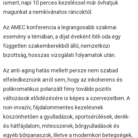
ismert, napi 10 perces kezeléssel már óvhatjuk
magunkat a nemkívánatos ráncoktól.
Az AMEC konferencia a legrangosabb szakmai
esemény a témában, a díjat éveként ítéli oda egy
független szakemberekből álló, nemzetközi
bizottság, hosszas vizsgálati folyamatok után.
Az anti-aging hatás mellett persze nem szabad
elfeledkeznünk arról sem, hogy az inkoherens és
polikromatikus polarizált fény további pozitív
változások előidézésére is képes a szervezetben. A
non-invazív, fájdalommentes kezelésnek
köszönhetően a gyulladások, sportsérülések, derék-
és hátfájdalom, mitesszerek, bőrgyulladások és
egyéb bőrpanaszok, illetve a modernkori betegségek,