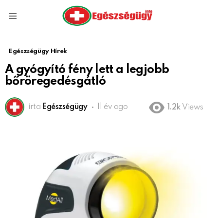
Menu
Egészségügy Hírek
A gyógyító fény lett a legjobb
bőröregedésgátló
írta
Egészségügy
11 év ago
1.2k
Views