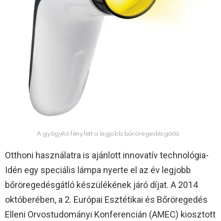
A gyógyító fény lett a legjobb bőröregedésgátló
Otthoni használatra is ajánlott innovatív technológia-
Idén egy speciális lámpa nyerte el az év legjobb
bőröregedésgátló készülékének járó díjat. A 2014
októberében, a 2. Európai Esztétikai és Bőröregedés
Elleni Orvostudományi Konferencián (AMEC) kiosztott