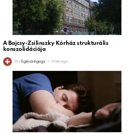
A Bajcsy-Zsilinszky Kórház strukturális
konszolidációja
írta
Egészségügy
3 hét ago