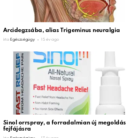
Arcidegzsába, alias Trigeminus neuralgia
írta
Egészségügy
15 év ago
Sinol orrspray, a forradalmian új megoldás
fejfájásra