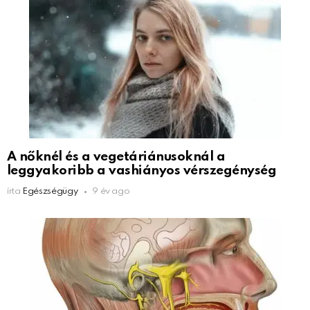
A nőknél és a vegetáriánusoknál a
leggyakoribb a vashiányos vérszegénység
írta
Egészségügy
9 év ago