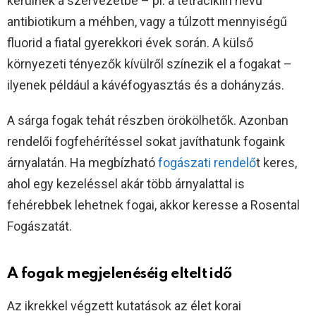
kerülnek a szervezetbe – pl. a tetraciklin nevű
antibiotikum a méhben, vagy a túlzott mennyiségű
fluorid a fiatal gyerekkori évek során. A külső
környezeti tényezők kívülről színezik el a fogakat –
ilyenek például a kávéfogyasztás és a dohányzás.
A sárga fogak tehát részben örökölhetők. Azonban
rendelői fogfehérítéssel sokat javíthatunk fogaink
árnyalatán. Ha megbízható
fogászati rendelő
t keres,
ahol egy kezeléssel akár több árnyalattal is
fehérebbek lehetnek fogai, akkor keresse a Rosental
Fogászatát.
A fogak megjelenéséig eltelt idő
Az ikrekkel végzett kutatások az élet korai