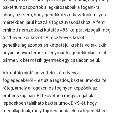
baktériumcsoportok a legkárosabbak a fogainkra,
ahogy azt sem, hogy genetikai szerkezetünk milyen
mértékben járul hozzá a fogszuvasodáshoz. A fent
említett nemzetközi kutatás 485 ikerpárt vizsgált meg
5-11 éves kor között. A résztvevők között
genetikailag azonos és kétpetéjű ikrek is voltak, akik
ugyan annyira térnek el egymástól genetikailag, mint
bármelyik két másik gyermek egy családon belül.
A kutatók mintákat vettek a résztvevők
foglepedékéről – ez az a ragadós, baktériumokkal teli
réteg, amely a fogakon és fogínyen képződik az
ember szájában. Ezt követően megvizsgálták a
lepedékben található baktériumok DNS-ét, hogy
megállapítsák, mely fajok vannak jelen a lepedékben.