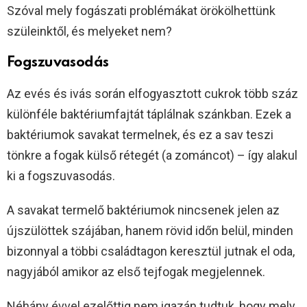
Szóval mely fogászati problémákat örökölhettünk
szüleinktől, és melyeket nem?
Fogszuvasodás
Az evés és ivás során elfogyasztott cukrok több száz
különféle baktériumfajtát táplálnak szánkban. Ezek a
baktériumok savakat termelnek, és ez a sav teszi
tönkre a fogak külső rétegét (a zománcot) – így alakul
ki a fogszuvasodás.
A savakat termelő baktériumok nincsenek jelen az
újszülöttek szájában, hanem rövid időn belül, minden
bizonnyal a többi családtagon keresztül jutnak el oda,
nagyjából amikor az első tejfogak megjelennek.
Néhány évvel ezelőttig nem igazán tudtuk, hogy mely