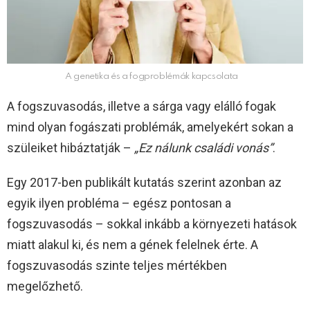
A genetika és a fogproblémák kapcsolata
A fogszuvasodás, illetve a sárga vagy elálló fogak
mind olyan fogászati problémák, amelyekért sokan a
szüleiket hibáztatják –
„Ez nálunk családi vonás”
.
Egy 2017-ben publikált kutatás szerint azonban az
egyik ilyen probléma – egész pontosan a
fogszuvasodás – sokkal inkább a környezeti hatások
miatt alakul ki, és nem a gének felelnek érte. A
fogszuvasodás szinte teljes mértékben
megelőzhető.