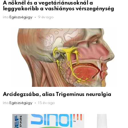
A nőknél és a vegetáriánusoknál a
leggyakoribb a vashiányos vérszegénység
írta
Egészségügy
9 év ago
Arcidegzsába, alias Trigeminus neuralgia
írta
Egészségügy
15 év ago