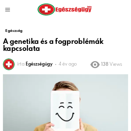
Menu
Egészség
A genetika és a fogproblémák
kapcsolata
írta
Egészségügy
4 év ago
138
Views