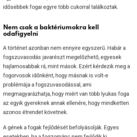
idősebbek fogai egyre több cukorral találkoztak.
Nem csak a baktériumokra kell
odafigyelni
A történet azonban nem ennyire egyszerű. Habár a
fogszuvasodás javarészt megelőzhető, egyesek
hajlamosabbak rá, mint mások. Ezért kérdezik meg a
fogorvosok időnként, hogy másnak is volt-e
problémája a fogszuvasodással, ami
megmagyarázhatja, hogy miért van több lyukas foga
az egyik gyereknek annak ellenére, hogy mindketten
azonos étrendet követnek.
A gének a fogak fejlődését befolyásolják. Egyes
esetekben, ha a fogzománc nem fejlődik ki