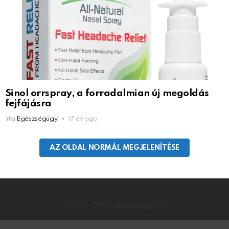
Sinol orrspray, a forradalmian új megoldás
fejfájásra
írta
Egészségügy
17 év ago
AZ OLDAL NORMÁL MEGJELENÍTÉSE
© 2003 - 2026 Egészségügy.Info