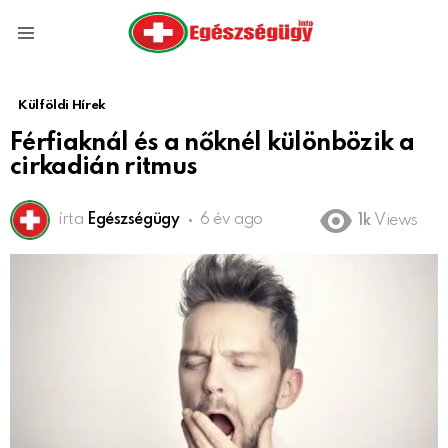
Menu
Külföldi Hírek
Férfiaknál és a nőknél különbözik a
cirkadián ritmus
írta
Egészségügy
6 év ago
1k
Views