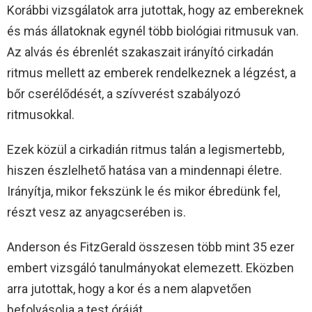
Korábbi vizsgálatok arra jutottak, hogy az embereknek
és más állatoknak egynél több biológiai ritmusuk van.
Az alvás és ébrenlét szakaszait irányító cirkadán
ritmus mellett az emberek rendelkeznek a légzést, a
bőr cserélődését, a szívverést szabályozó
ritmusokkal.
Ezek közül a cirkadián ritmus talán a legismertebb,
hiszen észlelhető hatása van a mindennapi életre.
Irányítja, mikor fekszünk le és mikor ébredünk fel,
részt vesz az anyagcserében is.
Anderson és FitzGerald összesen több mint 35 ezer
embert vizsgáló tanulmányokat elemezett. Eközben
arra jutottak, hogy a kor és a nem alapvetően
befolyásolja a test óráját.