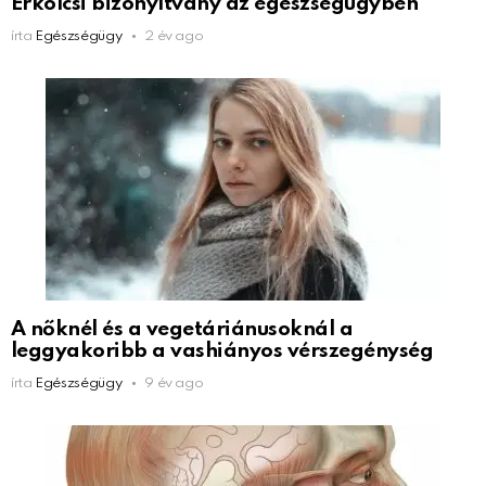
Erkölcsi bizonyítvány az egészségügyben
írta
Egészségügy
2 év ago
A nőknél és a vegetáriánusoknál a
leggyakoribb a vashiányos vérszegénység
írta
Egészségügy
9 év ago