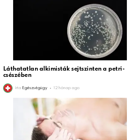
Láthatatlan alkimisták sejtszinten a petri-
csészében
írta
Egészségügy
12 hónap ago