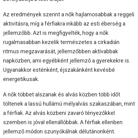
Az eredmények szerint a nők hajlamosabbak a reggeli
aktivitásra, míg a férfiakra inkább az esti éberség a
jellemzőbb. Azt is megfigyelték, hogy a nők
rugalmasabban kezelik természetes a cirkadián
ritmus megzavarását, jellemzőbben aktívabbak
napközben, ami egyébként jellemző a gyerekekre is.
Ugyanakkor esténként, éjszakánként kevésbé
energetikusak.
A nők többet alszanak és alvás közben több időt
töltenek a lassú hullámú mélyalvás szakaszában, mint
a férfiak. Az alvás közbeni zavaró tényezőkkel
szemben is jóval ellenállóbbak. A férfiak ellenben
jellemző módon szunyókálnak délutánonként.