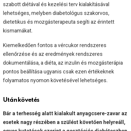
szabott diétával és kezelési terv kialakításával
lehetséges, melyben diabetológus szakorvos,
dietetikus és mozgásterapeuta segíti az érintett
kismamákat.
Kiemelkedően fontos a vércukor rendszeres
ellenőrzése és az eredmények rendszeres
dokumentálása, a diéta, az inzulin és mozgásterápia
pontos beállítása ugyanis csak ezen értékeknek
folyamatos nyomon követésével lehetséges.
Utánkövetés
Bár a terhesség alatt kialakult anyagcsere-zavar az
esetek nagy részében a szülést követően helyreáll,
egyes kutatások szerint a gesztációs diabéteszben