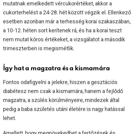
mutatnak emelkedett vércukorértéket, akkor a
cukorterhelést a 24-28. hét között végzik el. Ellenkező
esetben azonban már a terhesség korai szakaszában,
a 10-12. héten sort kerítenek rá, és ha a korai teszt
nem mutat kóros értékeket, a vizsgálatot a második
trimeszterben is megismétlik.
Így hat a magzatra és a kismamára
Fontos odafigyelni a jelekre, hiszen a gesztációs
diabétesz nem csak a kismamára, hanem a fejlődő
magzatra, a szülés körülményeire, mindezek által
pedig a baba születés utáni életére is nagy hatással
lehet.
Amellett, hogy megnövekedhet a fertőzések és