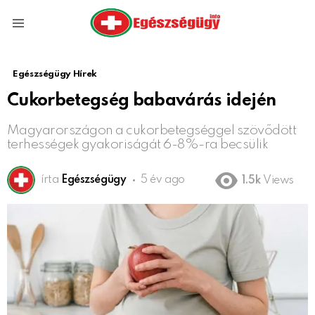
Menu
Egészségügy Hírek
Cukorbetegség babavárás idején
Magyarországon a cukorbetegséggel szövődött
terhességek gyakoriságát 6-8%-ra becsülik
írta
Egészségügy
5 év ago
1.5k
Views