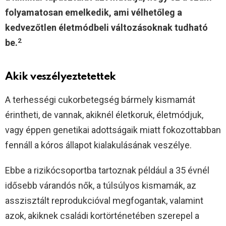
folyamatosan emelkedik, ami vélhetőleg a
kedvezőtlen életmódbeli változásoknak tudható
2
be.
Akik veszélyeztetettek
A terhességi cukorbetegség bármely kismamát
érintheti, de vannak, akiknél életkoruk, életmódjuk,
vagy éppen genetikai adottságaik miatt fokozottabban
fennáll a kóros állapot kialakulásának veszélye.
Ebbe a rizikócsoportba tartoznak például a 35 évnél
idősebb várandós nők, a túlsúlyos kismamák, az
asszisztált reprodukcióval megfogantak, valamint
azok, akiknek családi kortörténetében szerepel a