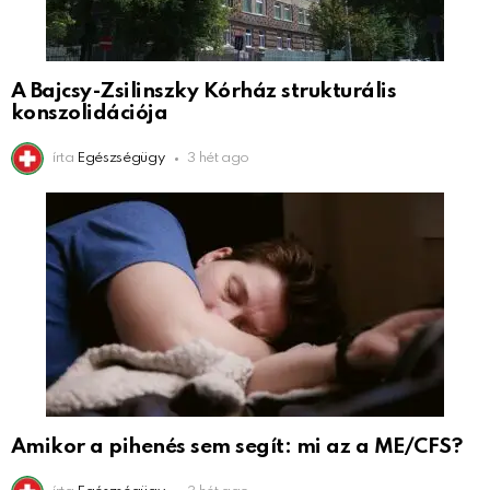
A Bajcsy-Zsilinszky Kórház strukturális
konszolidációja
írta
Egészségügy
3 hét ago
Amikor a pihenés sem segít: mi az a ME/CFS?