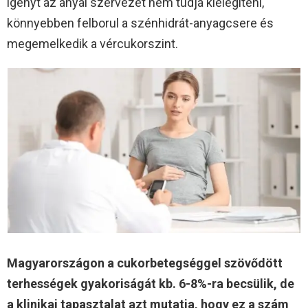
igényt az anyai szervezet nem tudja kielégíteni,
könnyebben felborul a szénhidrát-anyagcsere és
megemelkedik a vércukorszint.
Magyarországon a cukorbetegséggel szövődött
terhességek gyakoriságát kb. 6-8%-ra becsülik, de
a klinikai tapasztalat azt mutatja, hogy ez a szám