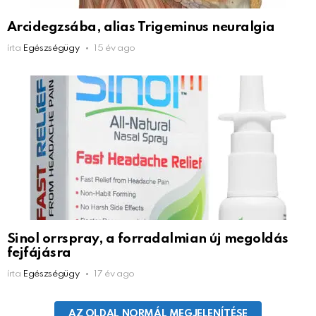
Arcidegzsába, alias Trigeminus neuralgia
írta
Egészségügy
15 év ago
Sinol orrspray, a forradalmian új megoldás
fejfájásra
írta
Egészségügy
17 év ago
AZ OLDAL NORMÁL MEGJELENÍTÉSE