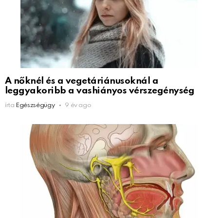
A nőknél és a vegetáriánusoknál a
leggyakoribb a vashiányos vérszegénység
írta
Egészségügy
9 év ago