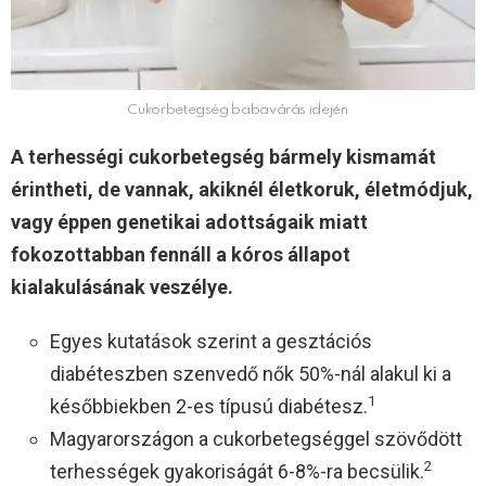
Cukorbetegség babavárás idején
A terhességi cukorbetegség bármely kismamát
érintheti, de vannak, akiknél életkoruk, életmódjuk,
vagy éppen genetikai adottságaik miatt
fokozottabban fennáll a kóros állapot
kialakulásának veszélye.
Egyes kutatások szerint a gesztációs
diabéteszben szenvedő nők 50%-nál alakul ki a
1
későbbiekben 2-es típusú diabétesz.
Magyarországon a cukorbetegséggel szövődött
2
terhességek gyakoriságát 6-8%-ra becsülik.