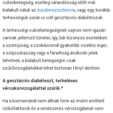
cukorbetegség, esetleg várandósság előtt már
kialakult náluk az
inzulinrezisztencia
, vagy egy korábbi
terhességük során is volt gesztációs diabéteszük.
A terhességi cukorbetegségnek sajnos nem igazán
vannak jellemző tünetei, így, bár bizonyos esetekben
a szomjúság, a szokásosnál gyakoribb vizelési inger,
a szájszárazság vagy a fáradtság árulkodó jelek
lehetnek, a kialakult betegségre csak
szűrővizsgálatokkal lehet biztosan fényt deríteni.
A gesztációs diabéteszt, terheléses
4
vércukorvizsgálattal szűrik.
Ha a kismamánál nem állnak fenn az imént említett
rizikófaktorok és a rendszeres vérvizsgálatok sem