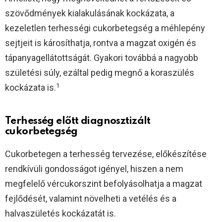
szövődmények kialakulásának kockázata, a
kezeletlen terhességi cukorbetegség a méhlepény
sejtjeit is károsíthatja, rontva a magzat oxigén és
tápanyagellátottságát. Gyakori továbbá a nagyobb
születési súly, ezáltal pedig megnő a koraszülés
1
kockázata is.
Terhesség előtt diagnosztizált
cukorbetegség
Cukorbetegen a terhesség tervezése, előkészítése
rendkívüli gondosságot igényel, hiszen a nem
megfelelő vércukorszint befolyásolhatja a magzat
fejlődését, valamint növelheti a vetélés és a
halvaszületés kockázatát is.