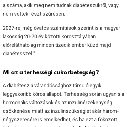
a száma, akik még nem tudnak diabéteszükről, vagy
nem vettek részt szűrésen.
2027-re, még óvatos számítások szerint is a magyar
lakosság 20-70 év közötti korosztályában
előreláthatólag minden tizedik ember küzd majd
3
diabétesszel.
Mi az a terhességi cukorbetegség?
A diabétesz a várandóssághoz társuló egyik
leggyakoribb kóros állapot. Terhesség során ugyanis a
hormonális változások és az inzulinérzékenység
csökkenése miatt az inzulinszükséglet akár három-
négyszeresére is emelkedhet, és ha ezt a fokozott