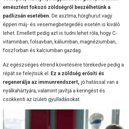
emésztést fokozó zöldségről beszélhetünk a
padlizsán esetében.
De asztma, hörghurut vagy
éppen máj- és vesemegbetegedés esetén is kiváló
lehet. Emellett pedig azt is tudni lehet róla, hogy C-
vitaminban, folsavban, káliumban, magnéziumban,
foszforban és kalciumban gazdag.
Az egészséges étrend követésére törekedve pedig a
répát se felejtsük el.
Ez a zöldség erősíti és
regenerálja az immunrendszert,
jó hatással van a
nyálkahártyára, valamint javítja a keringést és
csökkenti az ízületi gyulladásokat.