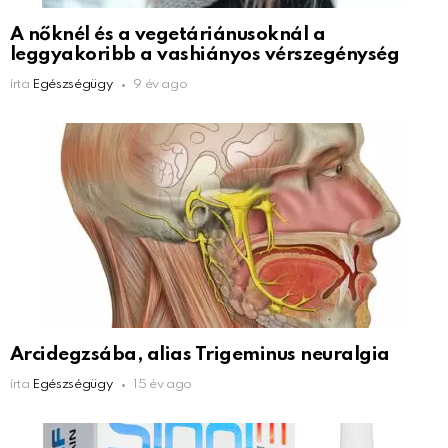
A nőknél és a vegetáriánusoknál a
leggyakoribb a vashiányos vérszegénység
írta
Egészségügy
9 év ago
Arcidegzsába, alias Trigeminus neuralgia
írta
Egészségügy
15 év ago