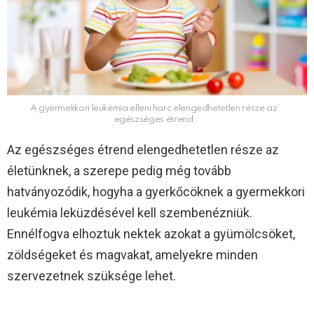
A gyermekkori leukémia elleni harc elengedhetetlen része az
egészséges étrend
Az egészséges étrend elengedhetetlen része az
életünknek, a szerepe pedig még tovább
hatványozódik, hogyha a gyerkőcöknek a gyermekkori
leukémia leküzdésével kell szembenézniük.
Ennélfogva elhoztuk nektek azokat a gyümölcsöket,
zöldségeket és magvakat, amelyekre minden
szervezetnek szüksége lehet.