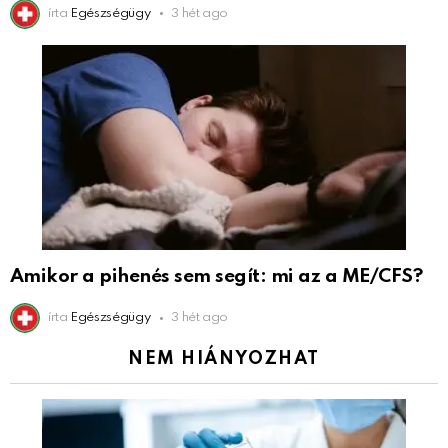
írta
Egészségügy
3 hét ago
Amikor a pihenés sem segít: mi az a ME/CFS?
írta
Egészségügy
3 hét ago
NEM HIÁNYOZHAT