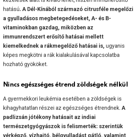
hatású
. A Dél-Kínából származó citrusféle megelőzi
a gyulladásos megbetegedéseket, A- és B-
vitaminokban gazdag, miközben az
immunrendszert erősítő hatásai mellett
kiemelkednek a rákmegelőző hatásai is,
ugyanis
képes megkötni a rák kialakulásával kapcsolatba
hozható gyököket.
Nincs egészséges étrend zöldségek nélkül
A gyermekkori leukémia esetében a zöldségek is
kihagyhatatlan részei az egészséges étrendnek.
A
padlizsán jótékony hatásait az indiai
természetgyógyászok is felismerték: szerintük
vérképző, vízhajtó, bélgyulladást gátló, valamint