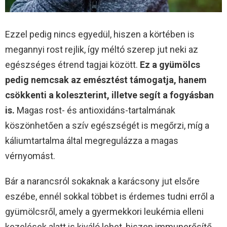
Ezzel pedig nincs egyedül, hiszen a körtében is
megannyi rost rejlik, így méltó szerep jut neki az
egészséges étrend tagjai között.
Ez a gyümölcs
pedig nemcsak az emésztést támogatja, hanem
csökkenti a koleszterint, illetve segít a fogyásban
is.
Magas rost- és antioxidáns-tartalmának
köszönhetően a szív egészségét is megőrzi, míg a
káliumtartalma által megregulázza a magas
vérnyomást.
Bár a narancsról sokaknak a karácsony jut elsőre
eszébe, ennél sokkal többet is érdemes tudni erről a
gyümölcsről, amely a gyermekkori leukémia elleni
kezelések alatt is kiváló lehet, hiszen immunerősítő