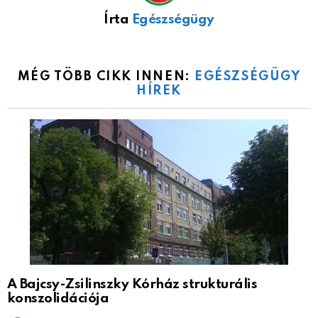
Írta
Egészségügy
MÉG TÖBB CIKK INNEN:
EGÉSZSÉGÜGY
HÍREK
A Bajcsy-Zsilinszky Kórház strukturális
konszolidációja