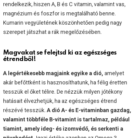
rendelkezik, hiszen A, B és C vitamin, valamint vas,
magnézium és foszfor is megtalálható benne.
Kumarin vegyületének köszönhetően pedig nagy
szerepet játszhat a rák megelőzésében.
Magvakat se felejtsd ki az egészséges
étrendből!
A legértékesebb magjaink egyike a dió,
amelyet
akár befőttként is hasznosíthatunk, ha félig éretten
tesszük el őket télire. De nézzük milyen jótékony
hatásait élvezhetjük, ha az egészséges étrend
részévé tesszük.
A dió A- és E-vitaminban gazdag,
valamint többféle B-vitamint is tartalmaz, például
tiamint, amely ideg- és izomvédő, és serkenti a
növekedést.
Igazi értéke azonban az Omega 3