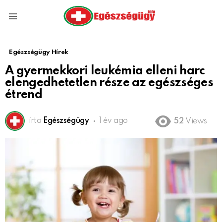
Menu
Egészségügy Hírek
A gyermekkori leukémia elleni harc
elengedhetetlen része az egészséges
étrend
írta
Egészségügy
1 év ago
52
Views