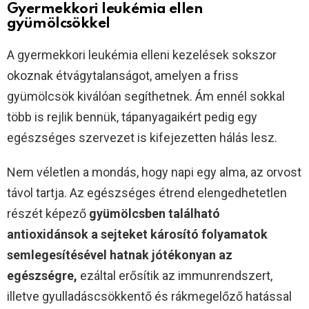
Gyermekkori leukémia ellen
gyümölcsökkel
A gyermekkori leukémia elleni kezelések sokszor
okoznak étvágytalanságot, amelyen a friss
gyümölcsök kiválóan segíthetnek. Ám ennél sokkal
több is rejlik bennük, tápanyagaikért pedig egy
egészséges szervezet is kifejezetten hálás lesz.
Nem véletlen a mondás, hogy napi egy alma, az orvost
távol tartja. Az egészséges étrend elengedhetetlen
részét képező
gyümölcsben található
antioxidánsok a sejteket károsító folyamatok
semlegesítésével hatnak jótékonyan az
egészségre,
ezáltal erősítik az immunrendszert,
illetve gyulladáscsökkentő és rákmegelőző hatással