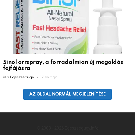
Sinol orrspray, a forradalmian új megoldás
fejfájásra
írta
Egészségügy
17 év ago
AZ OLDAL NORMÁL MEGJELENÍTÉSE
© 2003 - 2026 Egészségügy.Info