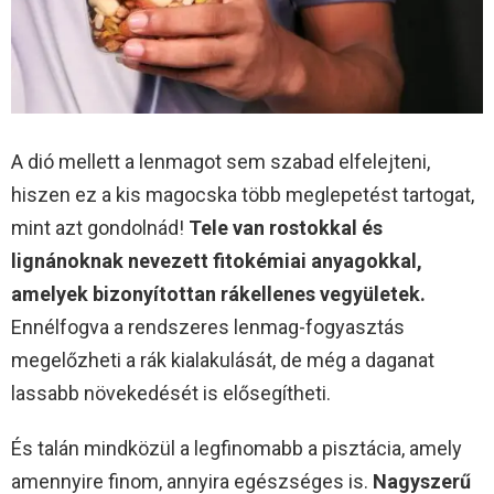
A dió mellett a lenmagot sem szabad elfelejteni,
hiszen ez a kis magocska több meglepetést tartogat,
mint azt gondolnád!
Tele van rostokkal és
lignánoknak nevezett fitokémiai anyagokkal,
amelyek bizonyítottan rákellenes vegyületek.
Ennélfogva a rendszeres lenmag-fogyasztás
megelőzheti a rák kialakulását, de még a daganat
lassabb növekedését is elősegítheti.
És talán mindközül a legfinomabb a pisztácia, amely
amennyire finom, annyira egészséges is.
Nagyszerű