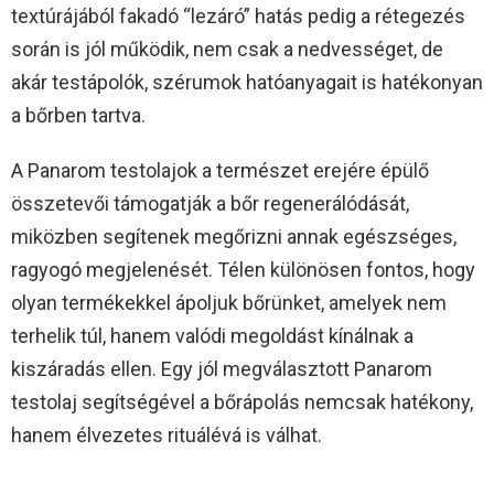
textúrájából fakadó “lezáró” hatás pedig a rétegezés
során is jól működik, nem csak a nedvességet, de
akár testápolók, szérumok hatóanyagait is hatékonyan
a bőrben tartva.
A Panarom testolajok a természet erejére épülő
összetevői támogatják a bőr regenerálódását,
miközben segítenek megőrizni annak egészséges,
ragyogó megjelenését. Télen különösen fontos, hogy
olyan termékekkel ápoljuk bőrünket, amelyek nem
terhelik túl, hanem valódi megoldást kínálnak a
kiszáradás ellen. Egy jól megválasztott Panarom
testolaj segítségével a bőrápolás nemcsak hatékony,
hanem élvezetes rituálévá is válhat.