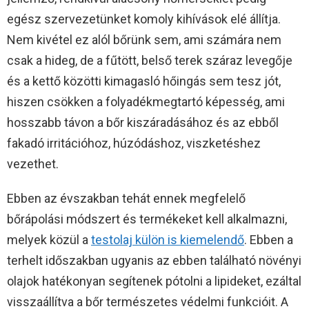
egész szervezetünket komoly kihívások elé állítja.
Nem kivétel ez alól bőrünk sem, ami számára nem
csak a hideg, de a fűtött, belső terek száraz levegője
és a kettő közötti kimagasló hőingás sem tesz jót,
hiszen csökken a folyadékmegtartó képesség, ami
hosszabb távon a bőr kiszáradásához és az ebből
fakadó irritációhoz, húzódáshoz, viszketéshez
vezethet.
Ebben az évszakban tehát ennek megfelelő
bőrápolási módszert és termékeket kell alkalmazni,
melyek közül a
testolaj külön is kiemelendő
. Ebben a
terhelt időszakban ugyanis az ebben található növényi
olajok hatékonyan segítenek pótolni a lipideket, ezáltal
visszaállítva a bőr természetes védelmi funkcióit. A