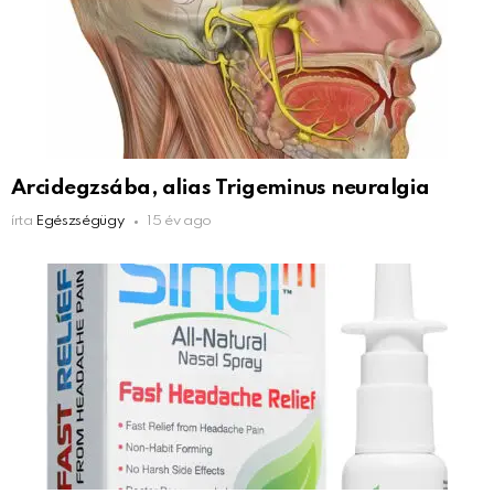
Arcidegzsába, alias Trigeminus neuralgia
írta
Egészségügy
15 év ago