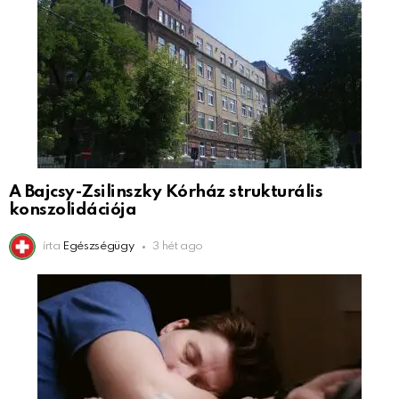
A Bajcsy-Zsilinszky Kórház strukturális
konszolidációja
írta
Egészségügy
3 hét ago