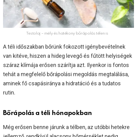
Testolaj – mély és hatékony bőrápolás télen is
A téli időszakban bőrünk fokozott igénybevételnek
van kitéve, hiszen a hideg levegő és fűtött helyiségek
száraz klímája erősen szárítja azt. Ilyenkor is fontos
tehát a megfelelő bőrápolási megoldás megtalálása,
aminek fő csapásiránya a hidratáció és a tudatos
rutin.
Bőrápolás a téli hónapokban
Még erősen benne járunk a télben, az utóbbi hetekre
jellemző, rendkívül alacsony hőmérséklet pedig