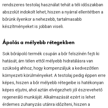
rendszeres testolaj használat tehát a téli időszakban
abszolút indokolt lehet, hiszen a nyárral ellentétben a
bőrünk ilyenkor a nehezebb, tartalmasabb
készítményeket is jobban viseli.
Ápolás a mélyebb rétegekben
Sok bőrápoló termék csupán a bőr felszínén fejti ki
hatását, ám télen ettől mélyebb hidratálásra van
szükség ahhoz, hogy kompenzáljuk a kedvezőtlen
környezeti körülményeket. A testolaj pedig éppen erre
képes, hiszen a bőr mélyebb rétegeibe is hatékonyan
képes eljutni, ahol aztán elvégezheti jól észrevehető
regeneráló munkáját. Alkalmazását ezért is lehet
érdemes zuhanyzás utánra időzíteni, hiszen a