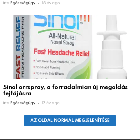
írta
Egészségügy
15 év ago
Sinol orrspray, a forradalmian új megoldás
fejfájásra
írta
Egészségügy
17 év ago
AZ OLDAL NORMÁL MEGJELENÍTÉSE