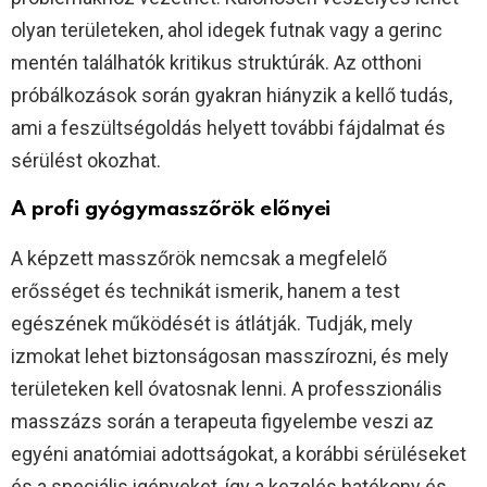
olyan területeken, ahol idegek futnak vagy a gerinc
mentén találhatók kritikus struktúrák. Az otthoni
próbálkozások során gyakran hiányzik a kellő tudás,
ami a feszültségoldás helyett további fájdalmat és
sérülést okozhat.
A profi gyógymasszőrök előnyei
A képzett masszőrök nemcsak a megfelelő
erősséget és technikát ismerik, hanem a test
egészének működését is átlátják. Tudják, mely
izmokat lehet biztonságosan masszírozni, és mely
területeken kell óvatosnak lenni. A professzionális
masszázs során a terapeuta figyelembe veszi az
egyéni anatómiai adottságokat, a korábbi sérüléseket
és a speciális igényeket, így a kezelés hatékony és