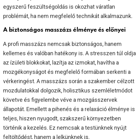
egyszerű feszültségoldás is okozhat váratlan
problémát, ha nem megfelelő technikát alkalmazunk.
A biztonságos masszázs élménye és előnyei
A profi masszázs nemcsak biztonságos, hanem
kellemes és valóban hatékony is. A stresszen túl oldja
az ízületi blokkokat, lazítja az izmokat, havítha a
mozgékonyságot és megfelelő formában serkenti a
vérkeringést. A masszázs során a szakember célzott
mozdulatokkal dolgozik, holisztikus szemléletmódot
követve és figyelembe véve a mozgásszervek
állapotát. Emellett a pihenés és a relaxáció élménye is
teljes, hiszen nyugodt, szakszerű környezetben
történik a kezelés. Ez nemcsak a testünknek nyújt
feltöltődést, hanem a lelkünknek is.