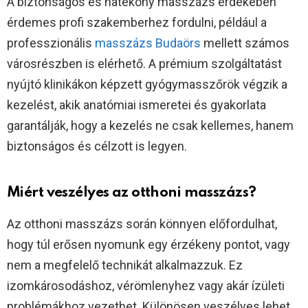
A biztonságos és hatékony masszázs érdekében
érdemes profi szakemberhez fordulni, például a
professzionális
masszázs Budaörs
mellett számos
városrészben is elérhető. A prémium szolgáltatást
nyújtó klinikákon képzett gyógymasszőrök végzik a
kezelést, akik anatómiai ismeretei és gyakorlata
garantálják, hogy a kezelés ne csak kellemes, hanem
biztonságos és célzott is legyen.
Miért veszélyes az otthoni masszázs?
Az otthoni masszázs során könnyen előfordulhat,
hogy túl erősen nyomunk egy érzékeny pontot, vagy
nem a megfelelő technikát alkalmazzuk. Ez
izomkárosodáshoz, vérömlenyhez vagy akár ízületi
problémákhoz vezethet. Különösen veszélyes lehet