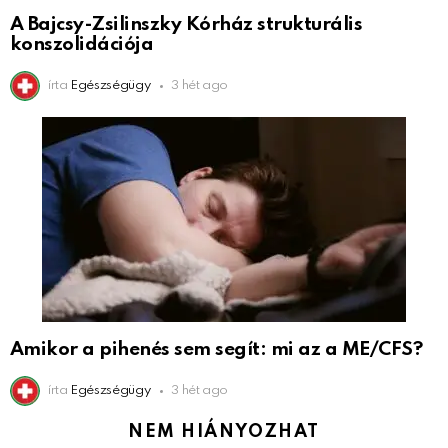
A Bajcsy-Zsilinszky Kórház strukturális
konszolidációja
írta
Egészségügy
3 hét ago
Amikor a pihenés sem segít: mi az a ME/CFS?
írta
Egészségügy
3 hét ago
NEM HIÁNYOZHAT