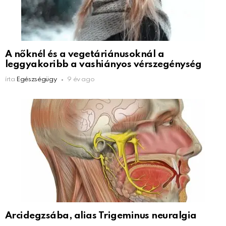
A nőknél és a vegetáriánusoknál a
leggyakoribb a vashiányos vérszegénység
írta
Egészségügy
9 év ago
Arcidegzsába, alias Trigeminus neuralgia