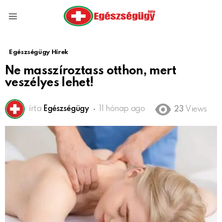
Menu
Egészségügy Hírek
Ne masszíroztass otthon, mert
veszélyes lehet!
írta
Egészségügy
11 hónap ago
23
Views