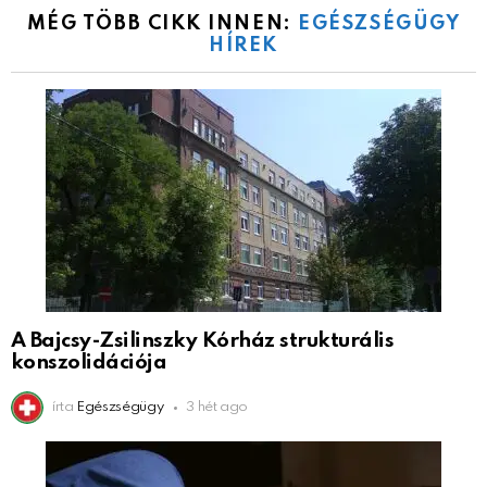
MÉG TÖBB CIKK INNEN:
EGÉSZSÉGÜGY
HÍREK
A Bajcsy-Zsilinszky Kórház strukturális
konszolidációja
írta
Egészségügy
3 hét ago