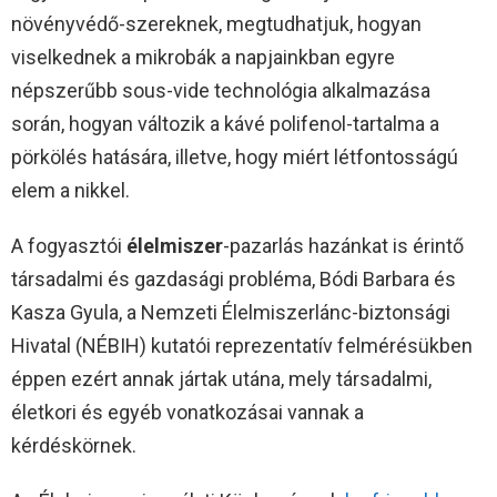
növényvédő-szereknek, megtudhatjuk, hogyan
viselkednek a mikrobák a napjainkban egyre
népszerűbb sous-vide technológia alkalmazása
során, hogyan változik a kávé polifenol-tartalma a
pörkölés hatására, illetve, hogy miért létfontosságú
elem a nikkel.
A fogyasztói
élelmiszer
-pazarlás hazánkat is érintő
társadalmi és gazdasági probléma, Bódi Barbara és
Kasza Gyula, a Nemzeti Élelmiszerlánc-biztonsági
Hivatal (NÉBIH) kutatói reprezentatív felmérésükben
éppen ezért annak jártak utána, mely társadalmi,
életkori és egyéb vonatkozásai vannak a
kérdéskörnek.