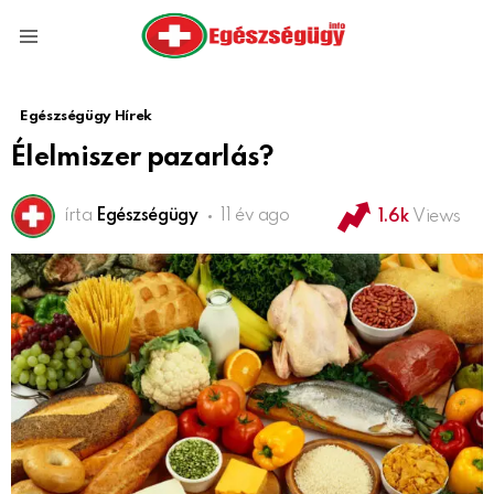
Menu
Egészségügy Hírek
Élelmiszer pazarlás?
írta
Egészségügy
11 év ago
1.6k
Views