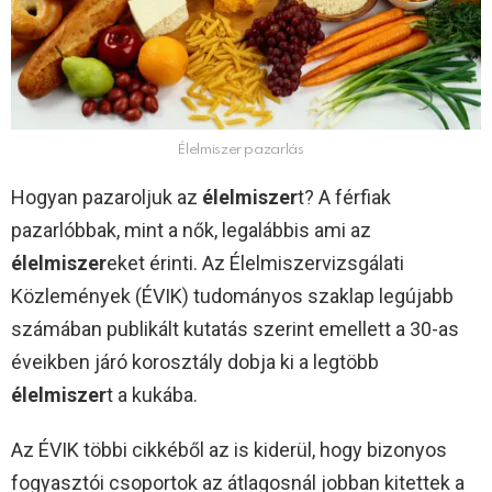
Élelmiszer pazarlás
Hogyan pazaroljuk az
élelmiszer
t? A férfiak
pazarlóbbak, mint a nők, legalábbis ami az
élelmiszer
eket érinti. Az Élelmiszervizsgálati
Közlemények (ÉVIK) tudományos szaklap legújabb
számában publikált kutatás szerint emellett a 30-as
éveikben járó korosztály dobja ki a legtöbb
élelmiszer
t a kukába.
Az ÉVIK többi cikkéből az is kiderül, hogy bizonyos
fogyasztói csoportok az átlagosnál jobban kitettek a