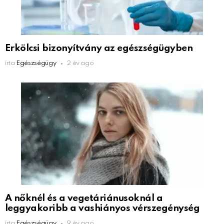
Erkölcsi bizonyítvány az egészségügyben
írta
Egészségügy
2 év ago
A nőknél és a vegetáriánusoknál a
leggyakoribb a vashiányos vérszegénység
írta
Egészségügy
9 év ago