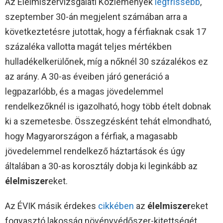
Az Élelmiszervizsgálati Közlemények
legfrissebb
,
szeptember 30-án megjelent számában arra a
következtetésre jutottak, hogy a férfiaknak csak 17
százaléka vallotta magát teljes mértékben
hulladékelkerülőnek, míg a nőknél 30 százalékos ez
az arány. A 30-as éveiben járó generáció a
legpazarlóbb, és a magas jövedelemmel
rendelkezőknél is igazolható, hogy több ételt dobnak
ki a szemetesbe. Összegzésként tehát elmondható,
hogy Magyarországon a férfiak, a magasabb
jövedelemmel rendelkező háztartások és úgy
általában a 30-as korosztály dobja ki leginkább az
élelmiszer
eket.
Az ÉVIK másik érdekes
cikkében
az
élelmiszer
eket
fogyasztó lakosság növényvédőszer-kitettségét