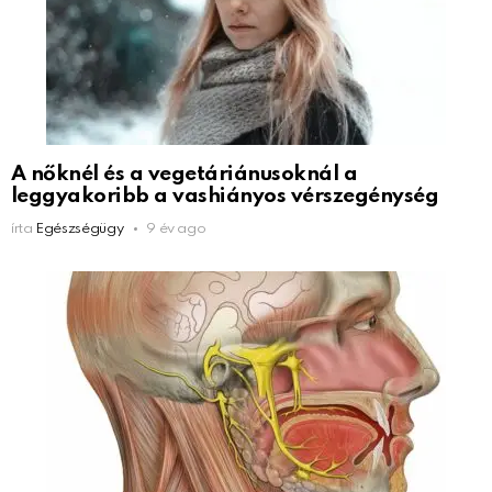
A nőknél és a vegetáriánusoknál a
leggyakoribb a vashiányos vérszegénység
írta
Egészségügy
9 év ago