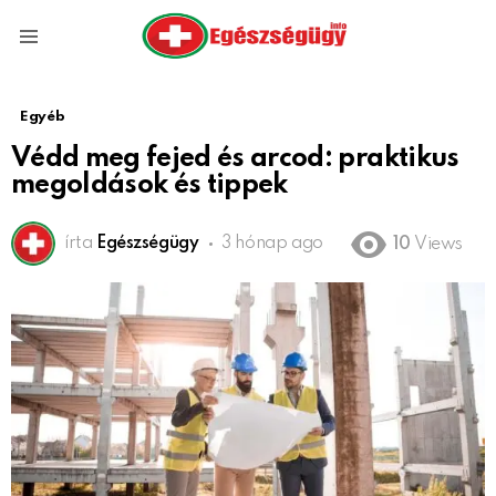
Menu
Egyéb
Védd meg fejed és arcod: praktikus
megoldások és tippek
írta
Egészségügy
3 hónap ago
10
Views