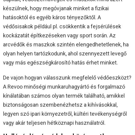
készülnek, hogy megóvjanak minket a fizikai
hatásoktól és egyéb káros tényezőktől. A
védősisakok például pl. csökkentik a fejsérülések
kockázatát építkezéseken vagy sport során. Az
arcvédők és maszkok szintén elengedhetetlenek, ha
olyan helyen tartózkodunk, ahol szennyezett levegő
vagy más egészségkárosító hatás érhet minket.
De vajon hogyan válasszunk megfelelő védőeszközt?
A Revoo minőségi munkaruhagyártó és forgalmazó
kínálatában számos olyan termék található, amikkel
biztonságosan szembenézhetsz a kihívásokkal,
legyen szó ipari környezetről, kültéri tevékenységről
vagy akár teljesen hétköznapi használatról.