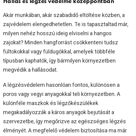
Hallás és légzés védelme középpontban
Akár munkában, akár szabadidő eltöltése közben, a
zajvédelem elengedhetetlen. Te is tapasztaltad már,
milyen nehéz hosszú ideig elviselni a hangos
zajokat? Minden hangforrást csökkenteni tudsz
fültokokkal vagy füldugókkal, amelyek többféle
típusban kaphatók, így bármilyen környezetben
megvédik a hallásodat.
A légzésvédelem hasonlóan fontos, különösen a
poros vagy vegyi anyagokkal teli környezetben. A
különféle maszkok és légzőkészülékek
megakadályozzák a káros anyagok bejutását a
szervezetbe, így megőrizve az egészséges légzés
élményét. A megfelelő védelem biztosítása ma már