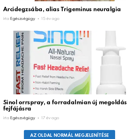
Arcidegzsába, alias Trigeminus neuralgia
írta
Egészségügy
15 év ago
Sinol orrspray, a forradalmian új megoldás
fejfájásra
írta
Egészségügy
17 év ago
AZ OLDAL NORMÁL MEGJELENÍTÉSE