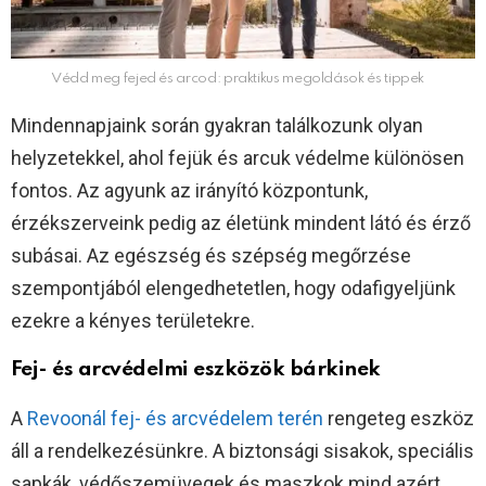
Védd meg fejed és arcod: praktikus megoldások és tippek
Mindennapjaink során gyakran találkozunk olyan
helyzetekkel, ahol fejük és arcuk védelme különösen
fontos. Az agyunk az irányító központunk,
érzékszerveink pedig az életünk mindent látó és érző
subásai. Az egészség és szépség megőrzése
szempontjából elengedhetetlen, hogy odafigyeljünk
ezekre a kényes területekre.
Fej- és arcvédelmi eszközök bárkinek
A
Revoonál fej- és arcvédelem terén
rengeteg eszköz
áll a rendelkezésünkre. A biztonsági sisakok, speciális
sapkák, védőszemüvegek és maszkok mind azért