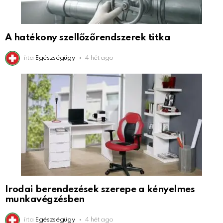
A hatékony szellőzőrendszerek titka
írta
Egészségügy
4 hét ago
Irodai berendezések szerepe a kényelmes
munkavégzésben
írta
Egészségügy
4 hét ago