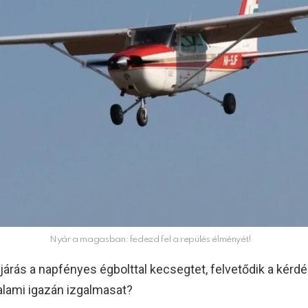
Nyár a magasban: fedezd fel a repülés élményét!
járás a napfényes égbolttal kecsegtet, felvetődik a kérdé
valami igazán izgalmasat?