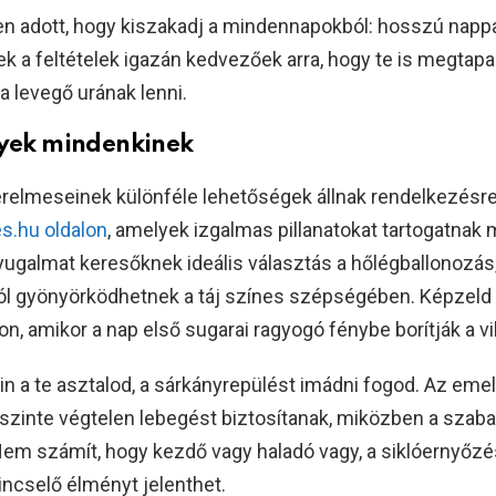
n adott, hogy kiszakadj a mindennapokból: hosszú napp
k a feltételek igazán kedvezőek arra, hogy te is megtapa
a levegő urának lenni.
yek mindenkinek
erelmeseinek különféle lehetőségek állnak rendelkezésr
s.hu oldalon
, amelyek izgalmas pillanatokat tartogatnak
ugalmat keresőknek ideális választás a hőlégballonozás,
ól gyönyörködhetnek a táj színes szépségében. Képzeld
on, amikor a nap első sugarai ragyogó fénybe borítják a vi
in a te asztalod, a sárkányrepülést imádni fogod. Az eme
szinte végtelen lebegést biztosítanak, miközben a szab
Nem számít, hogy kezdő vagy haladó vagy, a siklóernyőz
incselő élményt jelenthet.