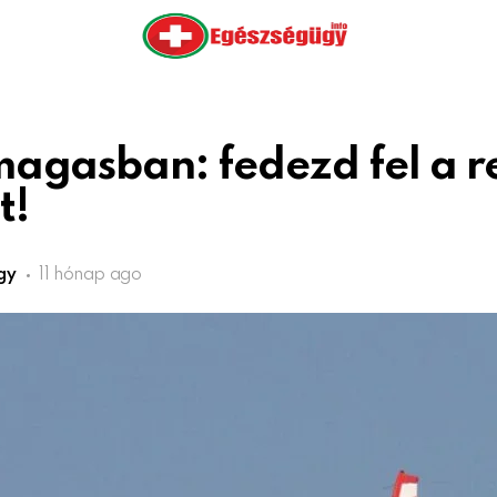
agasban: fedezd fel a r
t!
gy
11 hónap ago