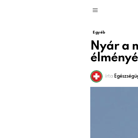
Menu
Egyéb
Nyár a m
élményé
írta
Egészségü