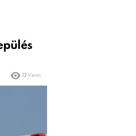
epülés
13
Views