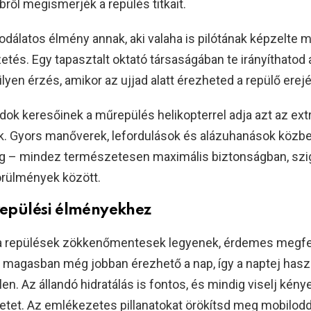
ről megismerjék a repülés titkait.
dálatos élmény annak, aki valaha is pilótának képzelte m
tés. Egy tapasztalt oktató társaságában te irányíthatod 
ilyen érzés, amikor az ujjad alatt érezheted a repülő erejé
ndok keresőinek a műrepülés helikopterrel adja azt az extr
k. Gyors manőverek, lefordulások és alázuhanások közb
ág – mindez természetesen maximális biztonságban, szi
örülmények között.
repülési élményekhez
a repülések zökkenőmentesek legyenek, érdemes megfe
A magasban még jobban érezhető a nap, így a naptej hasz
en. Az állandó hidratálás is fontos, és mindig viselj kény
etet. Az emlékezetes pillanatokat örökítsd meg mobilodda