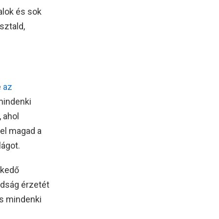
alok és sok
sztald,
e
az
 mindenki
 ahol
 el magad a
lágot.
lkedő
adság érzetét
és mindenki