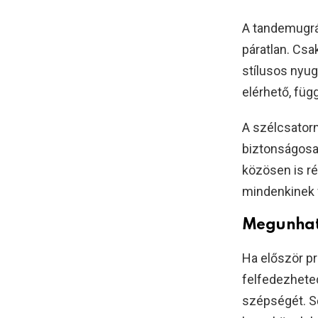
A tandemugrá
páratlan. Csa
stílusos nyug
elérhető, függ
A szélcsatorn
biztonságosa
közösen is r
mindenkinek 
Megunhat
Ha először pr
felfedezhete
szépségét. Ső