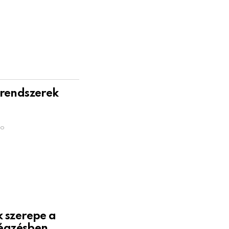
őrendszerek
go
 szerepe a
égzésben