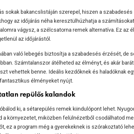
s sokak bakancslistáján szerepel, hiszen a szabadesés
khogy az időjárás néha keresztülhúzhatja a számításokat
alomra vágysz, a szélcsatorna remek alternatíva. Ez az 
etlenül az időjárástól.
ában való lebegés biztosítja a szabadesés érzését, de s
bban. Számtalanszor átélheted az élményt, és akár barát
észt vehettek benne. Ideális kezdőknek és haladóknak eg
fantasztikus élményeket nyújt.
atlan repülős kalandok
óbálod ki, a sétarepülés remek kiindulópont lehet. Nyugo
d a környezetet, miközben felülnézetből csodálhatod meg
t, ez a program még a gyerekeknek is szórakoztató lehet