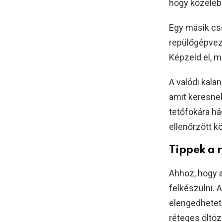
hogy közelebb
Egy másik cso
repülőgépveze
Képzeld el, m
A valódi kala
amit keresne
tetőfokára h
ellenőrzött k
Tippek a 
Ahhoz, hogy 
felkészülni. 
elengedhetetl
réteges öltöz