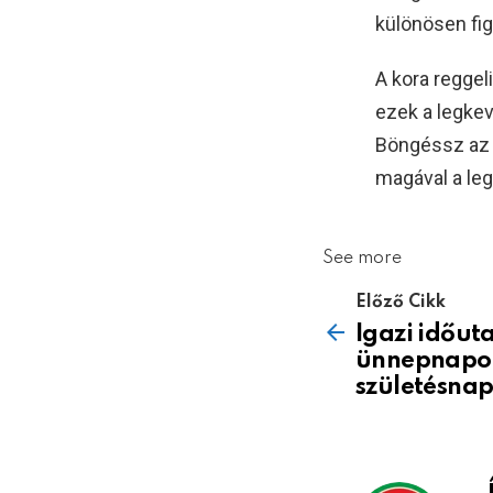
különösen fig
A kora reggel
ezek a legkev
Böngéssz az É
magával a le
See more
Előző Cikk
Igazi időut
ünnepnapod
születésnap