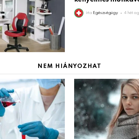
írta
Egészségügy
4 hét a
NEM HIÁNYOZHAT