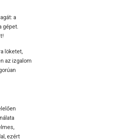
agát: a
a gépet.
t!
a löketet,
en az izgalom
gorúan
lelően
nálata
elmes,
l, ezért