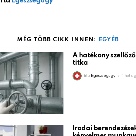
Írta
Egészségügy
MÉG TÖBB CIKK INNEN:
EGYÉB
A hatékony szellőz
titka
írta
Egészségügy
4 hét a
Irodai berendezések
kényelmes munkav