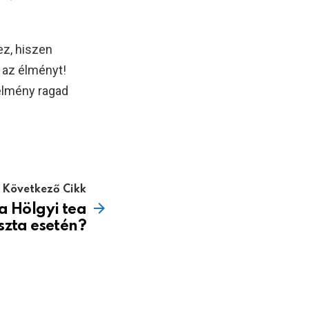
ez, hiszen
t az élményt!
 élmény ragad
Következő Cikk
a Hölgyi tea
szta esetén?