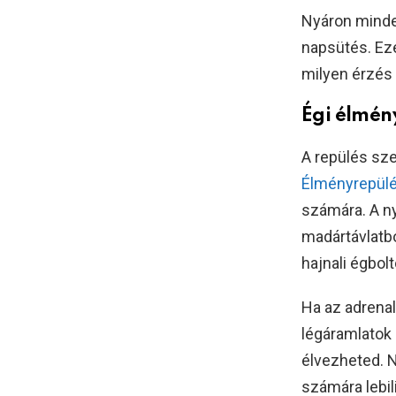
Nyáron minde
napsütés. Eze
milyen érzés 
Égi élmén
A repülés sz
Élményrepülé
számára. A ny
madártávlatb
hajnali égbolt
Ha az adrenal
légáramlatok 
élvezheted. 
számára lebil