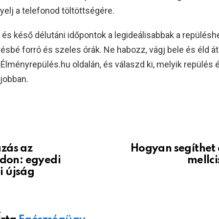
yelj a telefonod töltöttségére.
i és késő délutáni időpontok a legideálisabbak a repülésh
ésbé forró és szeles órák. Ne habozz, vágj bele és éld á
lményrepülés.hu oldalán, és válaszd ki, melyik repülés
gjobban.
azás az
Hogyan segíthet 
on: egyedi
mellci
i újság