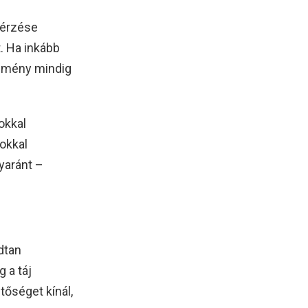
 érzése
. Ha inkább
élmény mindig
okkal
okkal
yaránt –
dtan
 a táj
őséget kínál,